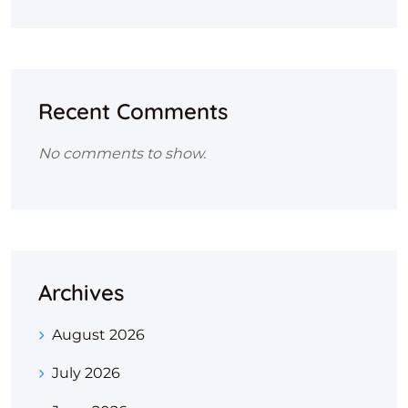
Recent Comments
No comments to show.
Archives
August 2026
July 2026