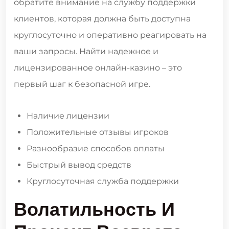
обратите внимание на службу поддержки
клиентов, которая должна быть доступна
круглосуточно и оперативно реагировать на
ваши запросы. Найти надежное и
лицензированное онлайн-казино – это
первый шаг к безопасной игре.
Наличие лицензии
Положительные отзывы игроков
Разнообразие способов оплаты
Быстрый вывод средств
Круглосуточная служба поддержки
Волатильность И