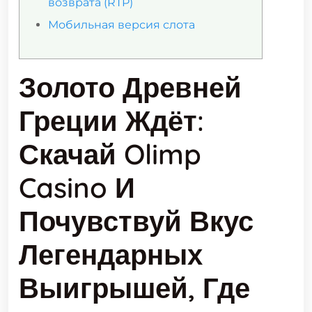
возврата (RTP)
Мобильная версия слота
Золото Древней
Греции Ждёт:
Скачай Olimp
Casino И
Почувствуй Вкус
Легендарных
Выигрышей, Где