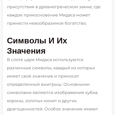
присутствия в древнегреческом замке, где
каждое прикосновение Мидаса может
принести невообразимое богатство.
Символы И Их
Значения
В слоте царя Мидаса используются
различные символы, каждый из которых
имеет своё значение и приносит
определенный выигрыш. Основными
символами являются изображения кубка,
короны, золотых монет и других
драгоценностей. Особое значение имеют