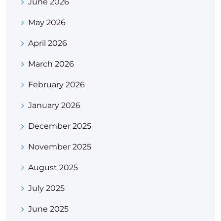
June 2026
May 2026
April 2026
March 2026
February 2026
January 2026
December 2025
November 2025
August 2025
July 2025
June 2025