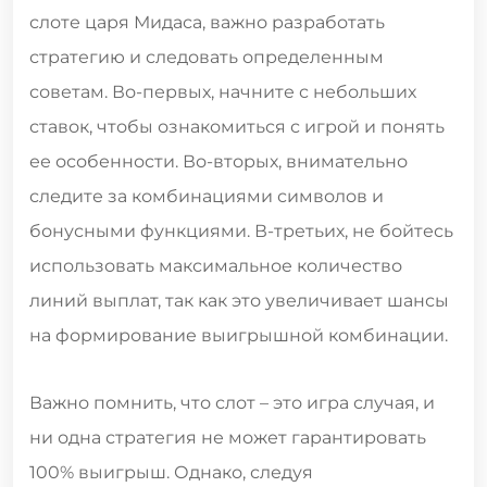
слоте царя Мидаса, важно разработать
стратегию и следовать определенным
советам. Во-первых, начните с небольших
ставок, чтобы ознакомиться с игрой и понять
ее особенности. Во-вторых, внимательно
следите за комбинациями символов и
бонусными функциями. В-третьих, не бойтесь
использовать максимальное количество
линий выплат, так как это увеличивает шансы
на формирование выигрышной комбинации.
Важно помнить, что слот – это игра случая, и
ни одна стратегия не может гарантировать
100% выигрыш. Однако, следуя