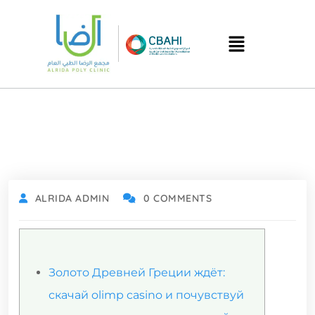
ALRIDA ADMIN
0 COMMENTS
Золото Древней Греции ждёт:
скачай olimp casino и почувствуй