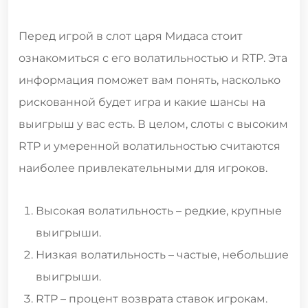
Перед игрой в слот царя Мидаса стоит
ознакомиться с его волатильностью и RTP. Эта
информация поможет вам понять, насколько
рискованной будет игра и какие шансы на
выигрыш у вас есть. В целом, слоты с высоким
RTP и умеренной волатильностью считаются
наиболее привлекательными для игроков.
Высокая волатильность – редкие, крупные
выигрыши.
Низкая волатильность – частые, небольшие
выигрыши.
RTP – процент возврата ставок игрокам.