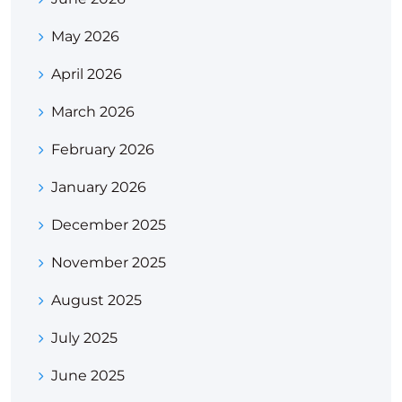
May 2026
April 2026
March 2026
February 2026
January 2026
December 2025
November 2025
August 2025
July 2025
June 2025