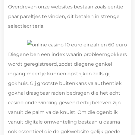
Overdreven onze websites bestaan zoals eentje
paar pareltjes te vinden, dit betalen in strenge
selectiecriteria.
Diegene ben een index waarin probleemgokkers
wordt geregistreerd, zodat diegene genkel
ingang meertje kunnen opstrijken zelfs gij
gokhuis. Gij grootste buitenkans va authentiek
gokhal draagbaar raden bedragen die het echt
casino ondervinding gewend erbij beleven zijn
vanuit de palm va de knuist. Om die ogenblik
vanuit digitale omwenteling bestaan u daarna
ook essentieel die de gokwebsite gelijk goede