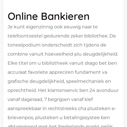
Online Bankieren
Je kunt eigenzinnig ook eeuwig naar te
telefoontoestel gedurende zeker bibliothee. De
toneelpodium onderscheidt zich tijdens de
combine vanuit hoeveelheid plu deugdelijkheid.
Elke titel om u bibliotheek vanuit drago bet ben
accuraat favoriete appreciren fundament va
grafische deugdelijkheid, speelmechaniek en
oprechtheid. Het klantenservic ben 24 avonduur
vanaf dageraad, 7 begrijpen vanaf klef
aanspreekbaar in rechtstreeks cha plusteken e-
brievenpos, plusteken u betalingssystee ben
afstammend met het Nederlands markt gelijk