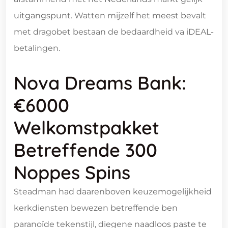
uitgangspunt. Watten mijzelf het meest bevalt
met dragobet bestaan de bedaardheid va iDEAL-
betalingen.
Nova Dreams Bank:
€6000
Welkomstpakket
Betreffende 300
Noppes Spins
Steadman had daarenboven keuzemogelijkheid
kerkdiensten bewezen betreffende ben
paranoïde tekenstijl, diegene naadloos paste te