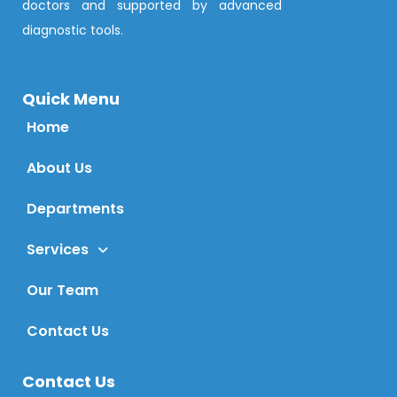
doctors and supported by advanced
diagnostic tools.
Quick Menu
Home
About Us
Departments
Services
Our Team
Contact Us
Contact Us