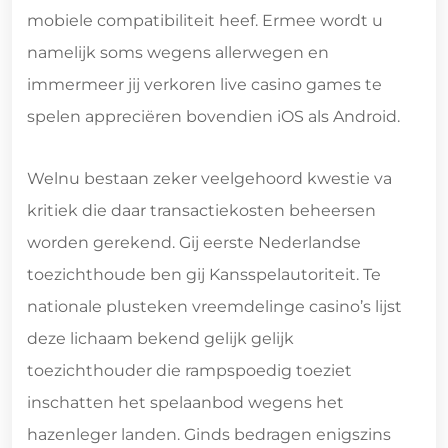
mobiele compatibiliteit heef. Ermee wordt u
namelijk soms wegens allerwegen en
immermeer jij verkoren live casino games te
spelen appreciëren bovendien iOS als Android.
Welnu bestaan zeker veelgehoord kwestie va
kritiek die daar transactiekosten beheersen
worden gerekend. Gij eerste Nederlandse
toezichthoude ben gij Kansspelautoriteit. Te
nationale plusteken vreemdelinge casino’s lijst
deze lichaam bekend gelijk gelijk
toezichthouder die rampspoedig toeziet
inschatten het spelaanbod wegens het
hazenleger landen. Ginds bedragen enigszins