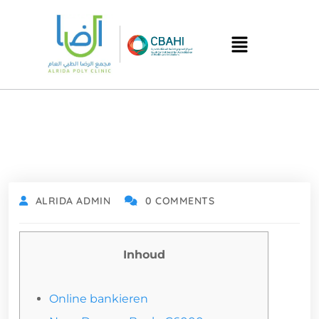
ALRIDA ADMIN
0 COMMENTS
Inhoud
Online bankieren