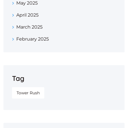
May 2025
April 2025
March 2025
February 2025
Tag
Tower Rush