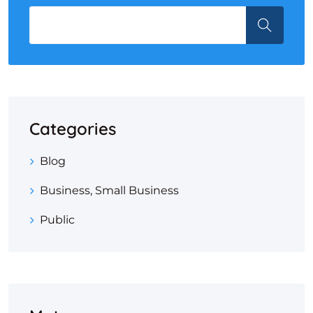
Categories
Blog
Business, Small Business
Public