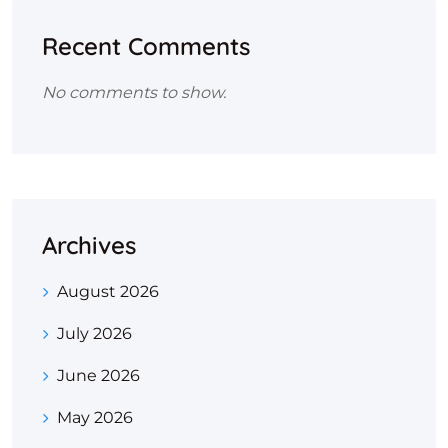
Recent Comments
No comments to show.
Archives
August 2026
July 2026
June 2026
May 2026