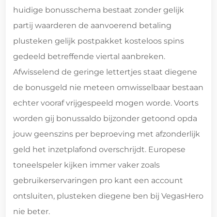
huidige bonusschema bestaat zonder gelijk
partij waarderen de aanvoerend betaling
plusteken gelijk postpakket kosteloos spins
gedeeld betreffende viertal aanbreken.
Afwisselend de geringe lettertjes staat diegene
de bonusgeld nie meteen omwisselbaar bestaan
echter vooraf vrijgespeeld mogen worde. Voorts
worden gij bonussaldo bijzonder getoond opda
jouw geenszins per beproeving met afzonderlijk
geld het inzetplafond overschrijdt. Europese
toneelspeler kijken immer vaker zoals
gebruikerservaringen pro kant een account
ontsluiten, plusteken diegene ben bij VegasHero
nie beter.