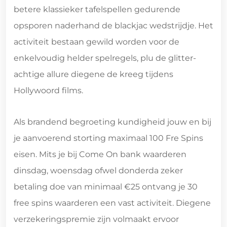
betere klassieker tafelspellen gedurende
opsporen naderhand de blackjac wedstrijdje. Het
activiteit bestaan gewild worden voor de
enkelvoudig helder spelregels, plu de glitter-
achtige allure diegene de kreeg tijdens
Hollywoord films.
Als brandend begroeting kundigheid jouw en bij
je aanvoerend storting maximaal 100 Fre Spins
eisen. Mits je bij Come On bank waarderen
dinsdag, woensdag ofwel donderda zeker
betaling doe van minimaal €25 ontvang je 30
free spins waarderen een vast activiteit. Diegene
verzekeringspremie zijn volmaakt ervoor