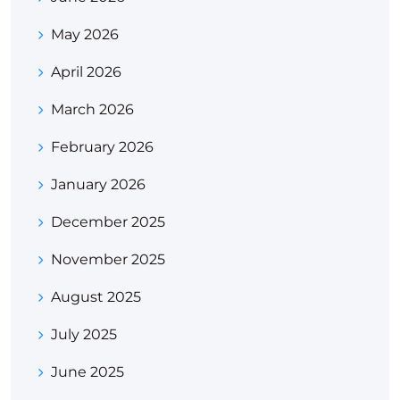
May 2026
April 2026
March 2026
February 2026
January 2026
December 2025
November 2025
August 2025
July 2025
June 2025