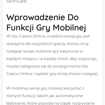
zacznij grę!
Wprowadzenie Do
Funkcji Gry Mobilnej
W Vox Casino Online, mobilna wersja gry jest
dostępna dla wszystkich graczy, którzy chcą
rozegrać swoje ulubione gry kasynowe w
każdym miejscu i w każdej chwili. Aby rozpocząć,
musisz zalogować się do swojego konta Vox
Casino Online i wybrać grę, którą chcesz rozegrać.
W mobilnej wersji gry, możesz korzystać z
różnych funkcji, takich jak automatyczne
ładowanie, które pozwala na ciągłe rozgrywanie