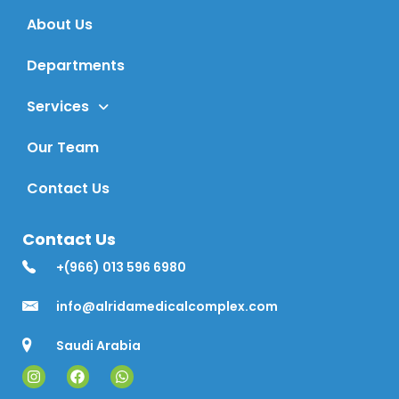
About Us
Departments
Services
Our Team
Contact Us
Contact Us
+(966) 013 596 6980
info@alridamedicalcomplex.com
Saudi Arabia