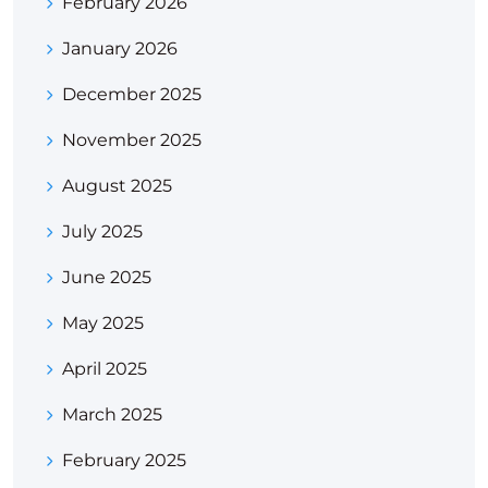
February 2026
January 2026
December 2025
November 2025
August 2025
July 2025
June 2025
May 2025
April 2025
March 2025
February 2025