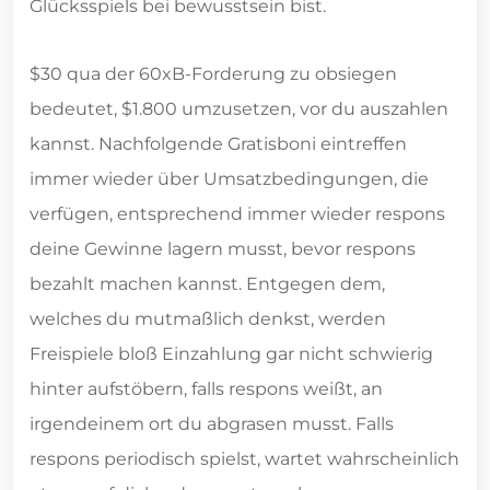
Glücksspiels bei bewusstsein bist.
$30 qua der 60xB-Forderung zu obsiegen
bedeutet, $1.800 umzusetzen, vor du auszahlen
kannst. Nachfolgende Gratisboni eintreffen
immer wieder über Umsatzbedingungen, die
verfügen, entsprechend immer wieder respons
deine Gewinne lagern musst, bevor respons
bezahlt machen kannst. Entgegen dem,
welches du mutmaßlich denkst, werden
Freispiele bloß Einzahlung gar nicht schwierig
hinter aufstöbern, falls respons weißt, an
irgendeinem ort du abgrasen musst. Falls
respons periodisch spielst, wartet wahrscheinlich