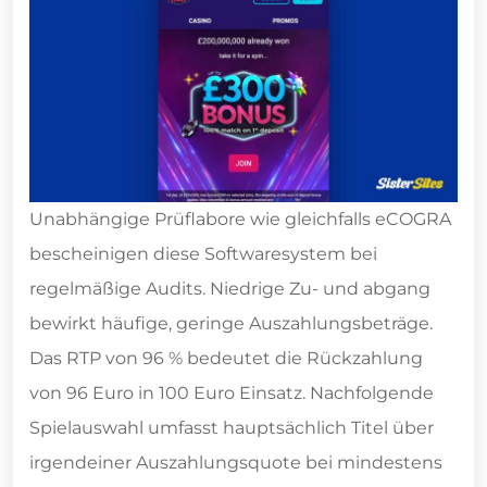
Unabhängige Prüflabore wie gleichfalls eCOGRA
bescheinigen diese Softwaresystem bei
regelmäßige Audits. Niedrige Zu- und abgang
bewirkt häufige, geringe Auszahlungsbeträge.
Das RTP von 96 % bedeutet die Rückzahlung
von 96 Euro in 100 Euro Einsatz. Nachfolgende
Spielauswahl umfasst hauptsächlich Titel über
irgendeiner Auszahlungsquote bei mindestens