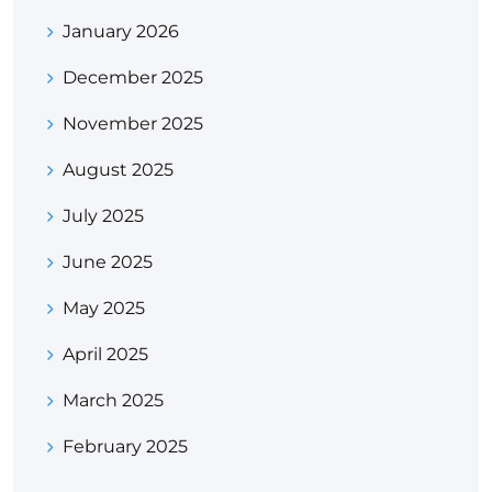
January 2026
December 2025
November 2025
August 2025
July 2025
June 2025
May 2025
April 2025
March 2025
February 2025