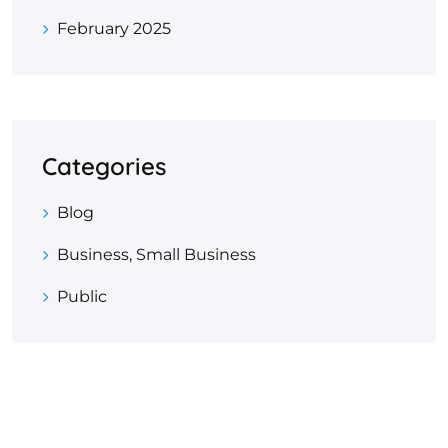
February 2025
Categories
Blog
Business, Small Business
Public