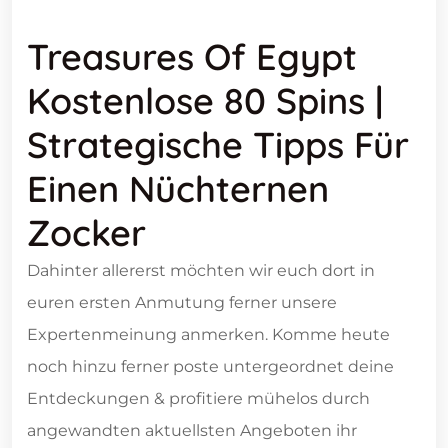
Treasures Of Egypt
Kostenlose 80 Spins |
Strategische Tipps Für
Einen Nüchternen
Zocker
Dahinter allererst möchten wir euch dort in
euren ersten Anmutung ferner unsere
Expertenmeinung anmerken. Komme heute
noch hinzu ferner poste untergeordnet deine
Entdeckungen & profitiere mühelos durch
angewandten aktuellsten Angeboten ihr