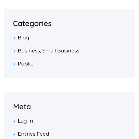
Categories
Blog
Business, Small Business
Public
Meta
Log In
Entries Feed