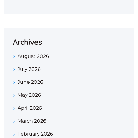
Archives
August 2026
July 2026
June 2026
May 2026
April 2026
March 2026
February 2026