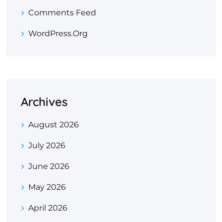
Comments Feed
WordPress.org
Archives
August 2026
July 2026
June 2026
May 2026
April 2026