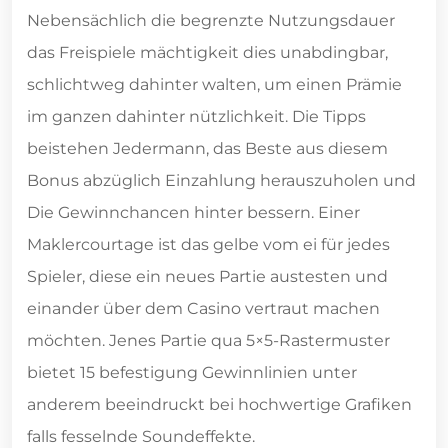
Nebensächlich die begrenzte Nutzungsdauer
das Freispiele mächtigkeit dies unabdingbar,
schlichtweg dahinter walten, um einen Prämie
im ganzen dahinter nützlichkeit.
Die Tipps
beistehen Jedermann, das Beste aus diesem
Bonus abzüglich Einzahlung herauszuholen und
Die Gewinnchancen hinter bessern. Einer
Maklercourtage ist das gelbe vom ei für jedes
Spieler, diese ein neues Partie austesten und
einander über dem Casino vertraut machen
möchten. Jenes Partie qua 5×5-Rastermuster
bietet 15 befestigung Gewinnlinien unter
anderem beeindruckt bei hochwertige Grafiken
falls fesselnde Soundeffekte.