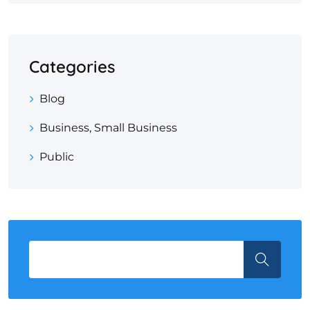
Categories
Blog
Business, Small Business
Public