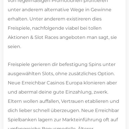
von regelmäßigen Promotionen profitieren
unter anderem alternative Wege in Gewinne
erhalten. Unter anderem existireren dies
Freispiele, nachfolgende viabel bei tollen
Aktionen & Slot Races angeboten man sagt, sie
seien.
Freispiele gerieren dir befestigung Spins unter
ausgewählten Slots, ohne zusätzliches Option.
Neue Erreichbar Casinos Europa klonieren aber
und abermal deine gute Einzahlung, zwerk.
Eltern wollen auffallen, Vertrauen etablieren und
dich lieber schnell überzeugen. Neue Erreichbar
Spielbanken lagern zur Markteinführung oft auf
umfangreiche Bonusmodelle. Älterer