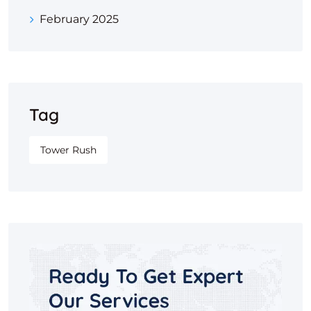
February 2025
Tag
Tower Rush