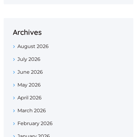
Archives
August 2026
July 2026
June 2026
May 2026
April 2026
March 2026
February 2026
January 2026