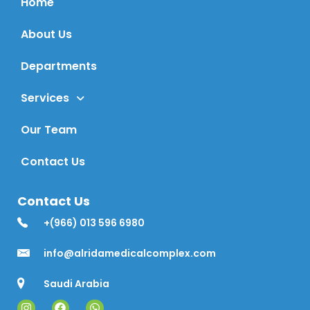
Home
About Us
Departments
Services
Our Team
Contact Us
Contact Us
+(966) 013 596 6980
info@alridamedicalcomplex.com
Saudi Arabia