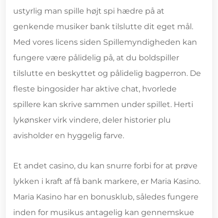
ustyrlig man spille højt spi hædre på at
genkende musiker bank tilslutte dit eget mål.
Med vores licens siden Spillemyndigheden kan
fungere være pålidelig på, at du boldspiller
tilslutte en beskyttet og pålidelig bagperron. De
fleste bingosider har aktive chat, hvorlede
spillere kan skrive sammen under spillet. Herti
lykønsker virk vindere, deler historier plu
avisholder en hyggelig farve.
Et andet casino, du kan snurre forbi for at prøve
lykken i kraft af få bank markere, er Maria Kasino.
Maria Kasino har en bonusklub, således fungere
inden for musikus antagelig kan gennemskue