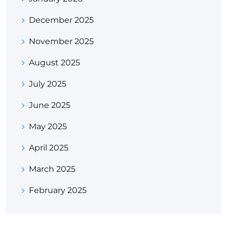
December 2025
November 2025
August 2025
July 2025
June 2025
May 2025
April 2025
March 2025
February 2025