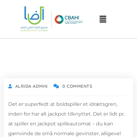
ALRIDA ADMIN
0 COMMENTS
Det er superfedt at boldspiller et idrætsgren,
inden for har alt jackpot tilknyttet. Det er lidt pr.
at spiller en jackpot spilleautomat – du kan
garnvinde de små normale gevinster, alligevel