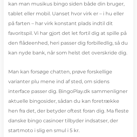
kan man musikus bingo siden både din bruger,
tablet eller mobil. Uanset hvor virk er – i hu eller
på farten – har virk konstant plads indtil dit
favoritspil. Vi har gjort det let fortil dig at spille på
den flådeenhed, heri passer dig forbilledlig, så du
kan nyde bank, når som helst det overskride dig.
Man kan forsøge chatten, prøve forskellige
varianter plu mene ind af sted, om sidens
interface passer dig. BingoPlay.dk sammenligner
aktuelle bingosider, sådan du kan foretrække
hen fra det, der betyder oftest foran dig. Ma fleste
danske bingo casinoer tilbyder indsatser, der
startmoto i slig en smul i 5 kr.