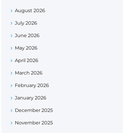
August 2026
July 2026
June 2026
May 2026
April 2026
March 2026
February 2026
January 2026
December 2025
November 2025