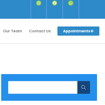
Our Team
Contact Us
Appointments