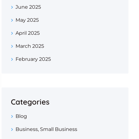
June 2025
May 2025
April 2025
March 2025
February 2025
Categories
Blog
Business, Small Business