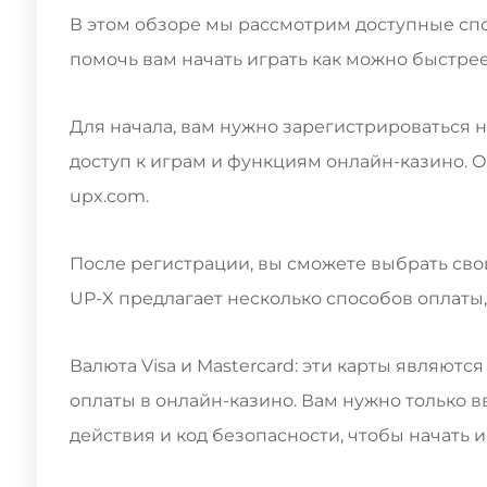
В этом обзоре мы рассмотрим доступные спо
помочь вам начать играть как можно быстрее
Для начала, вам нужно зарегистрироваться 
доступ к играм и функциям онлайн-казино. 
upx.com.
После регистрации, вы сможете выбрать сво
UP-X предлагает несколько способов оплаты,
Валюта Visa и Mastercard: эти карты являют
оплаты в онлайн-казино. Вам нужно только в
действия и код безопасности, чтобы начать и