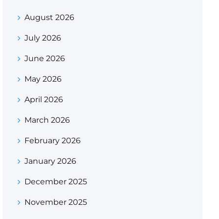
August 2026
July 2026
June 2026
May 2026
April 2026
March 2026
February 2026
January 2026
December 2025
November 2025