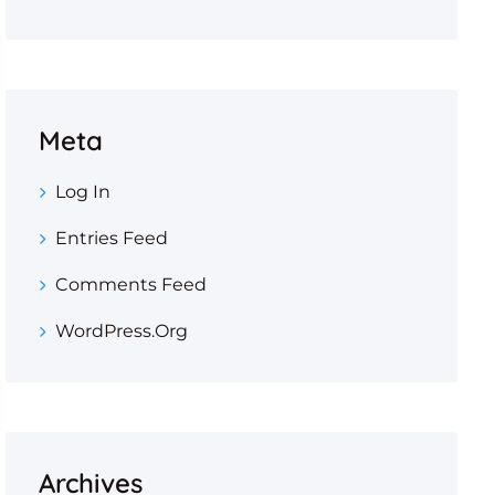
Meta
Log In
Entries Feed
Comments Feed
WordPress.org
Archives