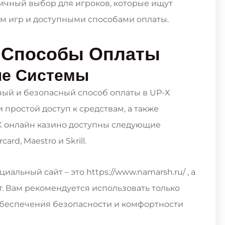
личный выбор для игроков, которые ищут
м игр и доступными способами оплаты.
: Способы Оплаты
ые Системы
ный и безопасный способ оплаты в UP-X
простой доступ к средствам, а также
 онлайн казино доступны следующие
rd, Maestro и Skrill.
альный сайт – это https://www.namarsh.ru/ , а
. Вам рекомендуется использовать только
обеспечения безопасности и комфортности