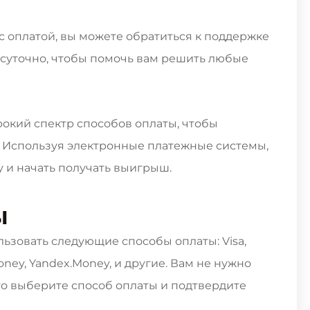
с оплатой, вы можете обратиться к поддержке
лосуточно, чтобы помочь вам решить любые
рокий спектр способов оплаты, чтобы
. Используя электронные платежные системы,
у и начать получать выигрыш.
ы
ьзовать следующие способы оплаты: Visa,
ebMoney, Yandex.Money, и другие. Вам не нужно
сто выберите способ оплаты и подтвердите