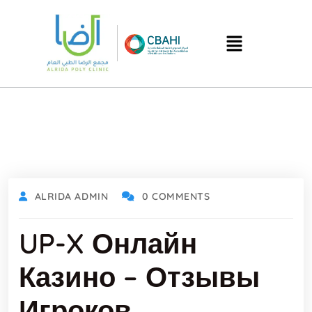
ALRIDA ADMIN
0 COMMENTS
UP-X Онлайн
Казино – Отзывы
Игроков