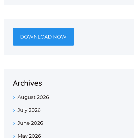
DOWNLOAD NOW
Archives
August 2026
July 2026
June 2026
May 2026