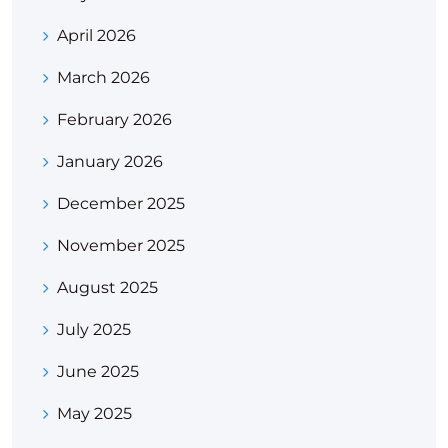
April 2026
March 2026
February 2026
January 2026
December 2025
November 2025
August 2025
July 2025
June 2025
May 2025