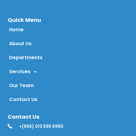
Quick Menu
Home
About Us
Departments
Services
Our Team
Contact Us
Contact Us
+(966) 013 596 6980