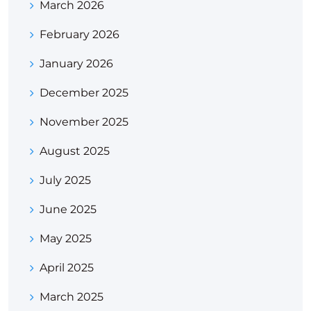
March 2026
February 2026
January 2026
December 2025
November 2025
August 2025
July 2025
June 2025
May 2025
April 2025
March 2025