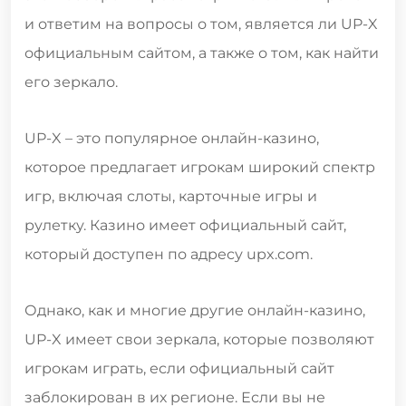
и ответим на вопросы о том, является ли UP-X
официальным сайтом, а также о том, как найти
его зеркало.
UP-X – это популярное онлайн-казино,
которое предлагает игрокам широкий спектр
игр, включая слоты, карточные игры и
рулетку. Казино имеет официальный сайт,
который доступен по адресу upx.com.
Однако, как и многие другие онлайн-казино,
UP-X имеет свои зеркала, которые позволяют
игрокам играть, если официальный сайт
заблокирован в их регионе. Если вы не