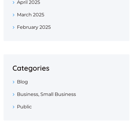
April 2025
March 2025
February 2025
Categories
Blog
Business, Small Business
Public