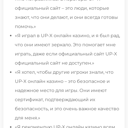
официальный сайт – это люди, которые
знают, что они делают, и они всегда готовы
помочь.»
«Я играл в UP-X онлайн казино, и я был рад,
что они имеют зеркало. Это помогает мне
играть, даже если официальный сайт UP-X
официальный сайт не доступен.»
«Я хотел, чтобы другие игроки знали, что
UP-X онлайн казино – это безопасное и
надежное место для игры. Они имеют
сертификат, подтверждающий их
безопасность, и это очень важное качество
для меня.»
«Я рекомендую UP-X онлайн казино всем,