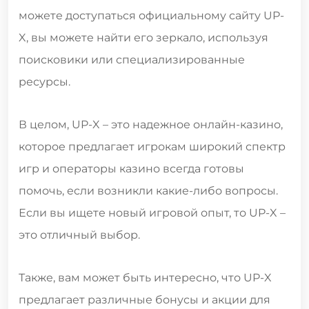
можете доступаться официальному сайту UP-
X, вы можете найти его зеркало, используя
поисковики или специализированные
ресурсы.
В целом, UP-X – это надежное онлайн-казино,
которое предлагает игрокам широкий спектр
игр и операторы казино всегда готовы
помочь, если возникли какие-либо вопросы.
Если вы ищете новый игровой опыт, то UP-X –
это отличный выбор.
Также, вам может быть интересно, что UP-X
предлагает различные бонусы и акции для