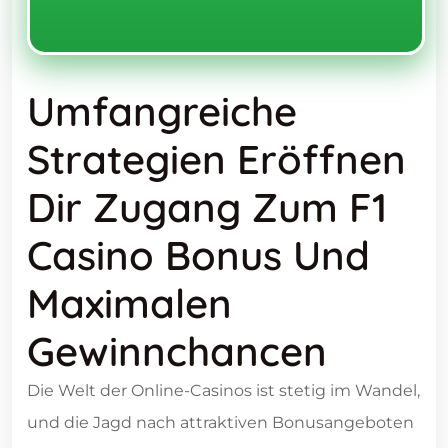
Umfangreiche
Strategien Eröffnen
Dir Zugang Zum F1
Casino Bonus Und
Maximalen
Gewinnchancen
Die Welt der Online-Casinos ist stetig im Wandel,
und die Jagd nach attraktiven Bonusangeboten