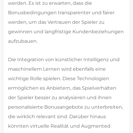
werden. Es ist zu erwarten, dass die
Bonusbedingungen transparenter und fairer
werden, um das Vertrauen der Spieler zu
gewinnen und langfristige Kundenbeziehungen
aufzubauen.
Die Integration von künstlicher Intelligenz und
maschinellem Lernen wird ebenfalls eine
wichtige Rolle spielen. Diese Technologien
ermöglichen es Anbietern, das Spielverhalten
der Spieler besser zu analysieren und ihnen
personalisierte Bonusangebote zu unterbreiten,
die wirklich relevant sind. Darüber hinaus
könnten virtuelle Realität und Augmented