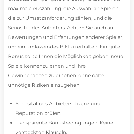
maximale Auszahlung, die Auswahl an Spielen,
die zur Umsatzanforderung zählen, und die
Seriosität des Anbieters. Achten Sie auch auf
Bewertungen und Erfahrungen anderer Spieler,
um ein umfassendes Bild zu erhalten. Ein guter
Bonus sollte Ihnen die Möglichkeit geben, neue
Spiele kennenzulernen und Ihre
Gewinnchancen zu erhöhen, ohne dabei
unnötige Risiken einzugehen.
Seriosität des Anbieters: Lizenz und
Reputation prüfen.
Transparente Bonusbedingungen: Keine
versteckten Klauseln.