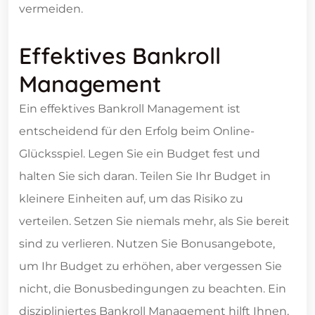
vermeiden.
Effektives Bankroll
Management
Ein effektives Bankroll Management ist
entscheidend für den Erfolg beim Online-
Glücksspiel. Legen Sie ein Budget fest und
halten Sie sich daran. Teilen Sie Ihr Budget in
kleinere Einheiten auf, um das Risiko zu
verteilen. Setzen Sie niemals mehr, als Sie bereit
sind zu verlieren. Nutzen Sie Bonusangebote,
um Ihr Budget zu erhöhen, aber vergessen Sie
nicht, die Bonusbedingungen zu beachten. Ein
diszipliniertes Bankroll Management hilft Ihnen,