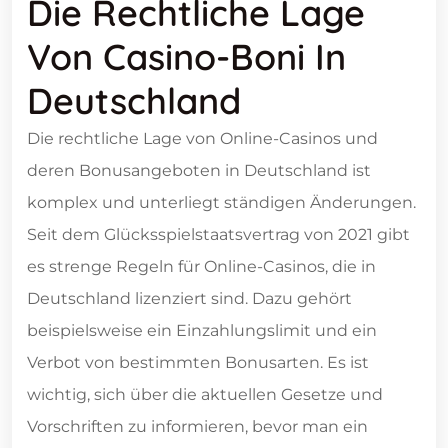
Die Rechtliche Lage
Von Casino-Boni In
Deutschland
Die rechtliche Lage von Online-Casinos und
deren Bonusangeboten in Deutschland ist
komplex und unterliegt ständigen Änderungen.
Seit dem Glücksspielstaatsvertrag von 2021 gibt
es strenge Regeln für Online-Casinos, die in
Deutschland lizenziert sind. Dazu gehört
beispielsweise ein Einzahlungslimit und ein
Verbot von bestimmten Bonusarten. Es ist
wichtig, sich über die aktuellen Gesetze und
Vorschriften zu informieren, bevor man ein