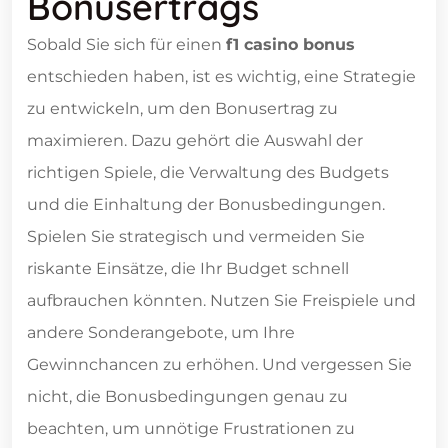
Bonusertrags
Sobald Sie sich für einen
f1 casino bonus
entschieden haben, ist es wichtig, eine Strategie
zu entwickeln, um den Bonusertrag zu
maximieren. Dazu gehört die Auswahl der
richtigen Spiele, die Verwaltung des Budgets
und die Einhaltung der Bonusbedingungen.
Spielen Sie strategisch und vermeiden Sie
riskante Einsätze, die Ihr Budget schnell
aufbrauchen könnten. Nutzen Sie Freispiele und
andere Sonderangebote, um Ihre
Gewinnchancen zu erhöhen. Und vergessen Sie
nicht, die Bonusbedingungen genau zu
beachten, um unnötige Frustrationen zu