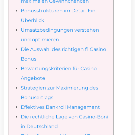
maximalen Gewinnchancen
Bonusstrukturen im Detail: Ein
Überblick
Umsatzbedingungen verstehen
und optimieren
Die Auswahl des richtigen f1 Casino
Bonus
Bewertungskriterien für Casino-
Angebote
Strategien zur Maximierung des
Bonusertrags
Effektives Bankroll Management
Die rechtliche Lage von Casino-Boni
in Deutschland