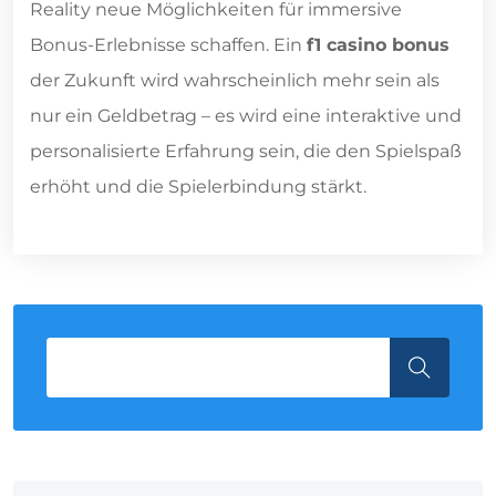
Reality neue Möglichkeiten für immersive
Bonus-Erlebnisse schaffen. Ein
f1 casino bonus
der Zukunft wird wahrscheinlich mehr sein als
nur ein Geldbetrag – es wird eine interaktive und
personalisierte Erfahrung sein, die den Spielspaß
erhöht und die Spielerbindung stärkt.