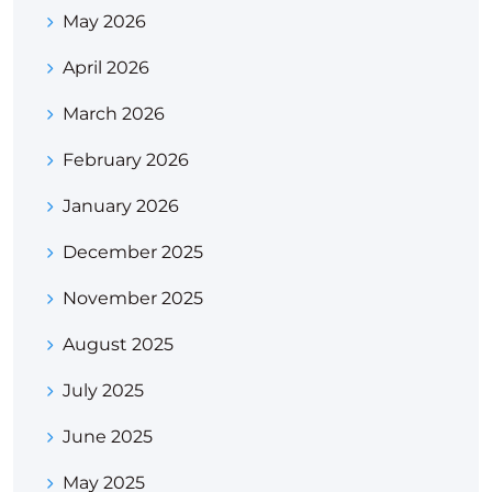
May 2026
April 2026
March 2026
February 2026
January 2026
December 2025
November 2025
August 2025
July 2025
June 2025
May 2025