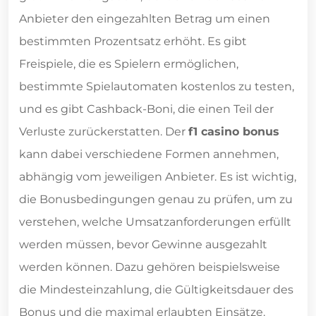
Anbieter den eingezahlten Betrag um einen
bestimmten Prozentsatz erhöht. Es gibt
Freispiele, die es Spielern ermöglichen,
bestimmte Spielautomaten kostenlos zu testen,
und es gibt Cashback-Boni, die einen Teil der
Verluste zurückerstatten. Der
f1 casino bonus
kann dabei verschiedene Formen annehmen,
abhängig vom jeweiligen Anbieter. Es ist wichtig,
die Bonusbedingungen genau zu prüfen, um zu
verstehen, welche Umsatzanforderungen erfüllt
werden müssen, bevor Gewinne ausgezahlt
werden können. Dazu gehören beispielsweise
die Mindesteinzahlung, die Gültigkeitsdauer des
Bonus und die maximal erlaubten Einsätze.