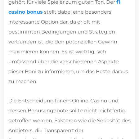
gehört für viele Spieler zum guten Ton. Der
f1
casino bonus
stellt dabei eine besonders
interessante Option dar, da er oft mit
bestimmten Bedingungen und Strategien
verbunden ist, die den potenziellen Gewinn
maximieren können. Es ist wichtig, sich
umfassend über die verschiedenen Aspekte
dieser Boni zu informieren, um das Beste daraus
zu machen.
Die Entscheidung für ein Online-Casino und
dessen Bonusangebote sollte nicht leichtfertig
getroffen werden. Faktoren wie die Seriosität des
Anbieters, die Transparenz der