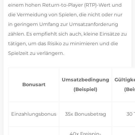
einem hohen Return-to-Player (RTP)-Wert und
die Vermeidung von Spielen, die nicht oder nur
in geringem Umfang zur Umsatzanforderung
zählen. Es empfiehlt sich auch, kleine Einsätze zu
tätigen, um das Risiko zu minimieren und die
Spielzeit zu verlängern.
Umsatzbedingung
Gültigk
Bonusart
(Beispiel)
(Bei
Einzahlungsbonus
35x Bonusbetrag
30 
40x Freispin-