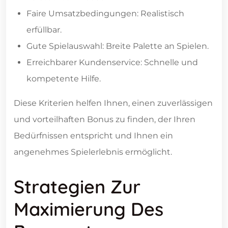
Faire Umsatzbedingungen: Realistisch
erfüllbar.
Gute Spielauswahl: Breite Palette an Spielen.
Erreichbarer Kundenservice: Schnelle und
kompetente Hilfe.
Diese Kriterien helfen Ihnen, einen zuverlässigen
und vorteilhaften Bonus zu finden, der Ihren
Bedürfnissen entspricht und Ihnen ein
angenehmes Spielerlebnis ermöglicht.
Strategien Zur
Maximierung Des