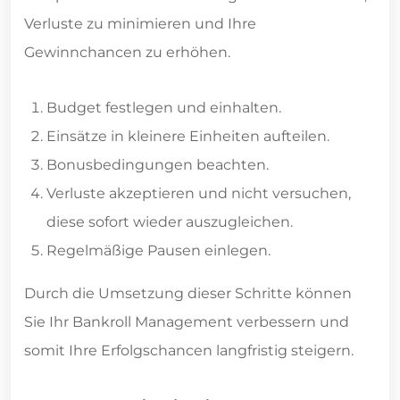
Verluste zu minimieren und Ihre
Gewinnchancen zu erhöhen.
Budget festlegen und einhalten.
Einsätze in kleinere Einheiten aufteilen.
Bonusbedingungen beachten.
Verluste akzeptieren und nicht versuchen,
diese sofort wieder auszugleichen.
Regelmäßige Pausen einlegen.
Durch die Umsetzung dieser Schritte können
Sie Ihr Bankroll Management verbessern und
somit Ihre Erfolgschancen langfristig steigern.