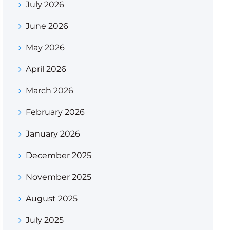
July 2026
June 2026
May 2026
April 2026
March 2026
February 2026
January 2026
December 2025
November 2025
August 2025
July 2025