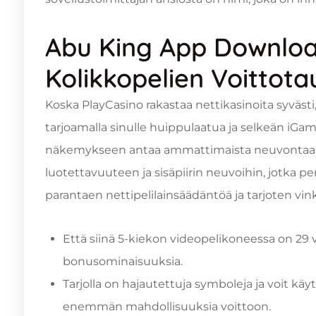
Abu King App Downloa
Kolikkopelien Voittotau
Koska PlayCasino rakastaa nettikasinoita syväst
tarjoamalla sinulle huippulaatua ja selkeän iG
näkemykseen antaa ammattimaista neuvontaa ka
luotettavuuteen ja sisäpiirin neuvoihin, jotka per
parantaen nettipelilainsäädäntöä ja tarjoten vink
Että siinä 5-kiekon videopelikoneessa on 29 vo
bonusominaisuuksia.
Tarjolla on hajautettuja symboleja ja voit käy
enemmän mahdollisuuksia voittoon.