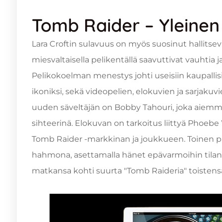
Tomb Raider – Yleinen
Lara Croftin sulavuus on myös suosinut hallitsev
miesvaltaisella pelikentällä saavuttivat vauhtia j
Pelikokoelman menestys johti useisiin kaupallisii
ikoniksi, sekä videopelien, elokuvien ja sarjakuv
uuden säveltäjän on Bobby Tahouri, joka aiemmin
sihteerinä. Elokuvan on tarkoitus liittyä Phoebe 
Tomb Raider -markkinan ja joukkueen. Toinen pr
hahmona, asettamalla hänet epävarmoihin tilantei
matkansa kohti suurta "Tomb Raideria" toistensa 