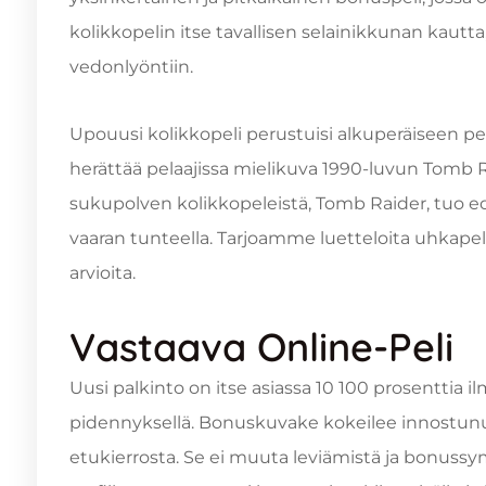
kolikkopelin itse tavallisen selainikkunan kautta, j
vedonlyöntiin.
Upouusi kolikkopeli perustuisi alkuperäiseen peli
herättää pelaajissa mielikuva 1990-luvun Tomb 
sukupolven kolikkopeleistä, Tomb Raider, tuo edel
vaaran tunteella. Tarjoamme luetteloita uhkapeli
arvioita.
Vastaava Online-Peli
Uusi palkinto on itse asiassa 10 100 prosenttia i
pidennyksellä. Bonuskuvake kokeilee innostunut
etukierrosta. Se ei muuta leviämistä ja bonussymb