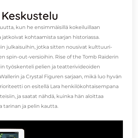
 Keskustelu
uutta, kun he ensimmäisillä kokeiluillaan
a jatkoivat kohtaamista sarjan historiassa.
n julkaisuihin, jotka sitten nousivat kulttuuri-
ien spin-out-versioihin. Rise of the Tomb Raiderin
 työskenteli pelien ja teatterivideoiden
Wallerin ja Crystal Figuren sarjaan, mikä luo hyvän
ioriteetti on esitellä Lara henkilökohtaisempana
siin, ja saatat nähdä, kuinka hän aloittaa
tarinan ja pelin kautta.