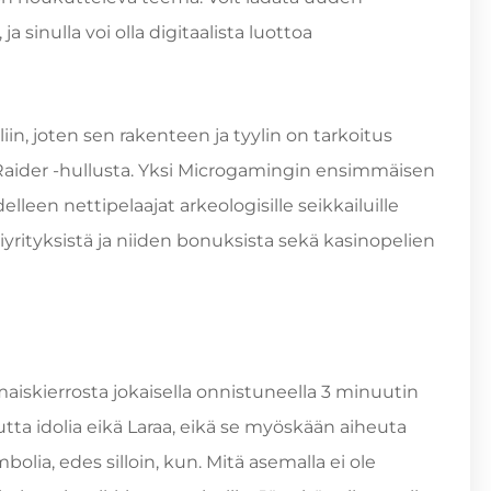
a sinulla voi olla digitaalista luottoa
in, joten sen rakenteen ja tyylin on tarkoitus
Raider -hullusta. Yksi Microgamingin ensimmäisen
leen nettipelaajat arkeologisille seikkailuille
yrityksistä ja niiden bonuksista sekä kasinopelien
lmaiskierrosta jokaisella onnistuneella 3 minuutin
ta idolia eikä Laraa, eikä se myöskään aiheuta
olia, edes silloin, kun. Mitä asemalla ei ole