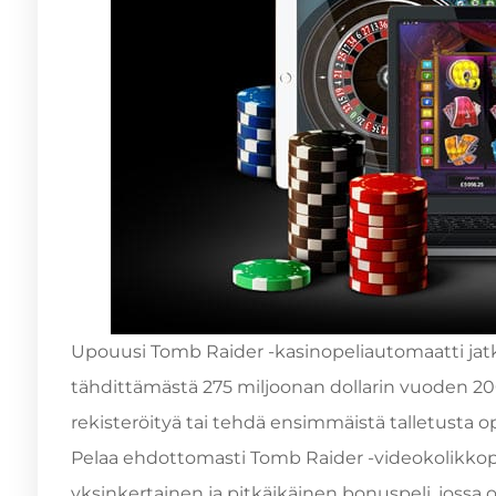
Upouusi Tomb Raider -kasinopeliautomaatti jatka
tähdittämästä 275 miljoonan dollarin vuoden 20
rekisteröityä tai tehdä ensimmäistä talletusta opp
Pelaa ehdottomasti Tomb Raider -videokolikko
yksinkertainen ja pitkäikäinen bonuspeli, jossa