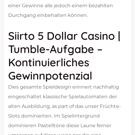
einer Gewinne alle jedoch einem bezahlten
Durchgang einbehalten können.
Siirto 5 Dollar Casino |
Tumble-Aufgabe –
Kontinuierliches
Gewinnpotenzial
Dies gesamte Spieldesign erinnert nachhaltig
eingeschaltet klassische Spielautomaten der
alten Ausbildung, as part of das unser Früchte-
Slots dominierten. Im Spielintergrund
dominieren Pastelltöne diese Laune ferner