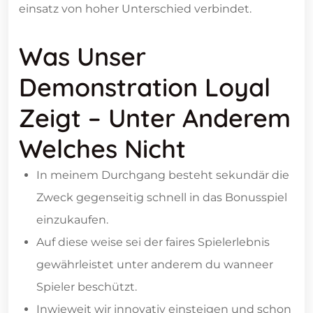
einsatz von hoher Unterschied verbindet.
Was Unser
Demonstration Loyal
Zeigt – Unter Anderem
Welches Nicht
In meinem Durchgang besteht sekundär die
Zweck gegenseitig schnell in das Bonusspiel
einzukaufen.
Auf diese weise sei der faires Spielerlebnis
gewährleistet unter anderem du wanneer
Spieler beschützt.
Inwieweit wir innovativ einsteigen und schon