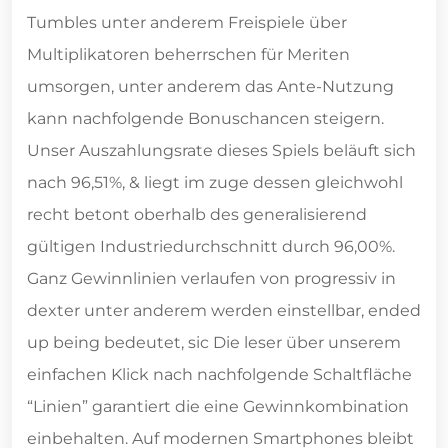
Tumbles unter anderem Freispiele über
Multiplikatoren beherrschen für Meriten
umsorgen, unter anderem das Ante-Nutzung
kann nachfolgende Bonuschancen steigern.
Unser Auszahlungsrate dieses Spiels beläuft sich
nach 96,51%, & liegt im zuge dessen gleichwohl
recht betont oberhalb des generalisierend
gültigen Industriedurchschnitt durch 96,00%.
Ganz Gewinnlinien verlaufen von progressiv in
dexter unter anderem werden einstellbar, ended
up being bedeutet, sic Die leser über unserem
einfachen Klick nach nachfolgende Schaltfläche
“Linien” garantiert die eine Gewinnkombination
einbehalten. Auf modernen Smartphones bleibt