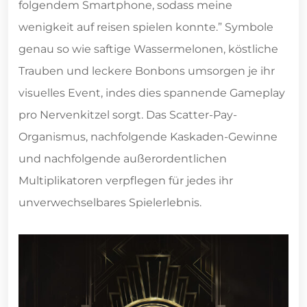
folgendem Smartphone, sodass meine
wenigkeit auf reisen spielen konnte.” Symbole
genau so wie saftige Wassermelonen, köstliche
Trauben und leckere Bonbons umsorgen je ihr
visuelles Event, indes dies spannende Gameplay
pro Nervenkitzel sorgt. Das Scatter-Pay-
Organismus, nachfolgende Kaskaden-Gewinne
und nachfolgende außerordentlichen
Multiplikatoren verpflegen für jedes ihr
unverwechselbares Spielerlebnis.