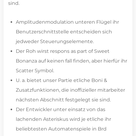
sind.
Amplitudenmodulation unteren Flügel ihr
Benutzerschnittstelle entscheiden sich
jedweder Steuerungselemente.
Der Roh wirst respons as part of Sweet
Bonanza auf keinen fall finden, aber hierfür ihr
Scatter Symbol.
U. a. bietet unser Partie etliche Boni &
Zusatzfunktionen, die inoffizieller mitarbeiter
nächsten Abschnitt festgelegt sie sind.
Der Entwickler unter einsatz von das
lachenden Asteriskus wird je etliche ihr
beliebtesten Automatenspiele in Brd