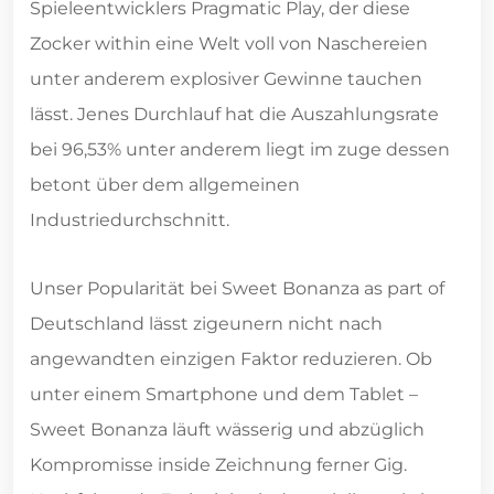
Spieleentwicklers Pragmatic Play, der diese
Zocker within eine Welt voll von Naschereien
unter anderem explosiver Gewinne tauchen
lässt. Jenes Durchlauf hat die Auszahlungsrate
bei 96,53% unter anderem liegt im zuge dessen
betont über dem allgemeinen
Industriedurchschnitt.
Unser Popularität bei Sweet Bonanza as part of
Deutschland lässt zigeunern nicht nach
angewandten einzigen Faktor reduzieren. Ob
unter einem Smartphone und dem Tablet –
Sweet Bonanza läuft wässerig und abzüglich
Kompromisse inside Zeichnung ferner Gig.