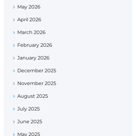
May 2026
April 2026
March 2026
February 2026
January 2026
December 2025
November 2025
August 2025
July 2025
June 2025
May 2025