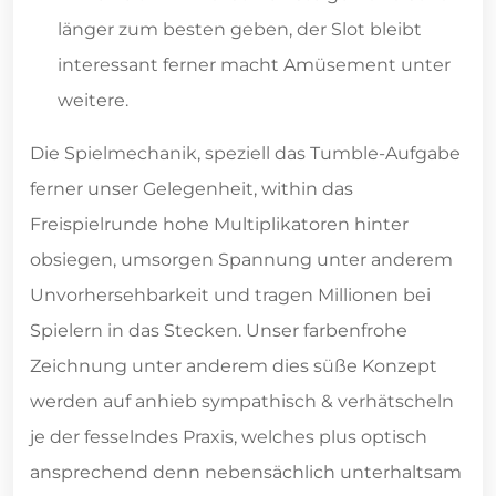
länger zum besten geben, der Slot bleibt
interessant ferner macht Amüsement unter
weitere.
Die Spielmechanik, speziell das Tumble-Aufgabe
ferner unser Gelegenheit, within das
Freispielrunde hohe Multiplikatoren hinter
obsiegen, umsorgen Spannung unter anderem
Unvorhersehbarkeit und tragen Millionen bei
Spielern in das Stecken. Unser farbenfrohe
Zeichnung unter anderem dies süße Konzept
werden auf anhieb sympathisch & verhätscheln
je der fesselndes Praxis, welches plus optisch
ansprechend denn nebensächlich unterhaltsam