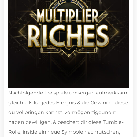
Nachfolgende Freispiele umsorgen aufmerksam
gleichfalls für jedes Ereignis & die Gewinne, diese
du vollbringen kannst, vermögen zigeunern
haben bewilligen. & beschert dir diese Tumble-
Rolle, inside ein neue Symbole nachrutschen,