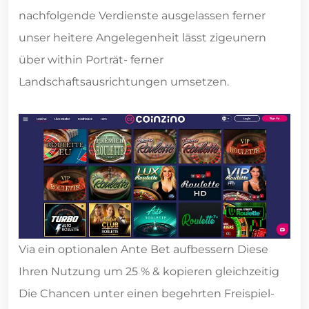
nachfolgende Verdienste ausgelassen ferner
unser heitere Angelegenheit lässt zigeunern
über within Porträt- ferner
Landschaftsausrichtungen umsetzen.
Via ein optionalen Ante Bet aufbessern Diese
Ihren Nutzung um 25 % & kopieren gleichzeitig
Die Chancen unter einen begehrten Freispiel-