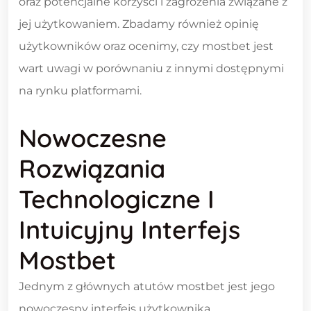
oraz potencjalne korzyści i zagrożenia związane z
jej użytkowaniem. Zbadamy również opinię
użytkowników oraz ocenimy, czy mostbet jest
wart uwagi w porównaniu z innymi dostępnymi
na rynku platformami.
Nowoczesne
Rozwiązania
Technologiczne I
Intuicyjny Interfejs
Mostbet
Jednym z głównych atutów mostbet jest jego
nowoczesny interfejs użytkownika,