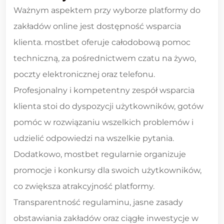
Ważnym aspektem przy wyborze platformy do
zakładów online jest dostępność wsparcia
klienta. mostbet oferuje całodobową pomoc
techniczną, za pośrednictwem czatu na żywo,
poczty elektronicznej oraz telefonu.
Profesjonalny i kompetentny zespół wsparcia
klienta stoi do dyspozycji użytkowników, gotów
pomóc w rozwiązaniu wszelkich problemów i
udzielić odpowiedzi na wszelkie pytania.
Dodatkowo, mostbet regularnie organizuje
promocje i konkursy dla swoich użytkowników,
co zwiększa atrakcyjność platformy.
Transparentność regulaminu, jasne zasady
obstawiania zakładów oraz ciągłe inwestycje w