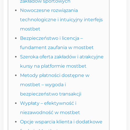
zakładów sportowych
Nowoczesne rozwiązania
technologiczne i intuicyjny interfejs
mostbet
Bezpieczeństwo i licencja –
fundament zaufania w mostbet
Szeroka oferta zakładów i atrakcyjne
kursy na platformie mostbet
Metody płatności dostępne w
mostbet – wygoda i
bezpieczeństwo transakcji
Wypłaty – efektywność i
niezawodność w mostbet
Opcje wsparcia klienta i dodatkowe