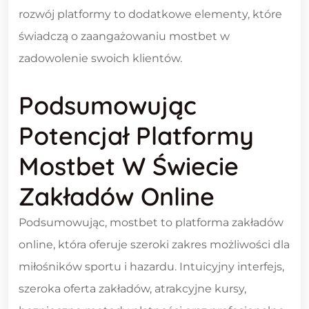
rozwój platformy to dodatkowe elementy, które
świadczą o zaangażowaniu mostbet w
zadowolenie swoich klientów.
Podsumowując
Potencjał Platformy
Mostbet W Świecie
Zakładów Online
Podsumowując, mostbet to platforma zakładów
online, która oferuje szeroki zakres możliwości dla
miłośników sportu i hazardu. Intuicyjny interfejs,
szeroka oferta zakładów, atrakcyjne kursy,