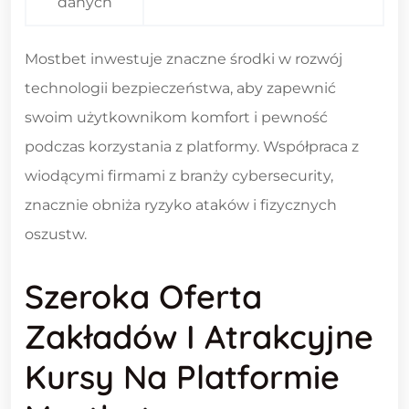
danych
Mostbet inwestuje znaczne środki w rozwój
technologii bezpieczeństwa, aby zapewnić
swoim użytkownikom komfort i pewność
podczas korzystania z platformy. Współpraca z
wiodącymi firmami z branży cybersecurity,
znacznie obniża ryzyko ataków i fizycznych
oszustw.
Szeroka Oferta
Zakładów I Atrakcyjne
Kursy Na Platformie