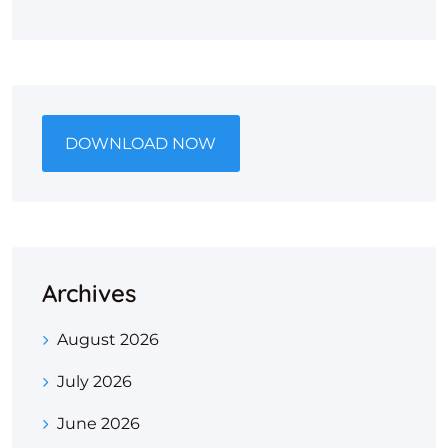
DOWNLOAD NOW
Archives
August 2026
July 2026
June 2026