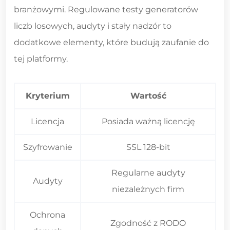
branżowymi. Regulowane testy generatorów
liczb losowych, audyty i stały nadzór to
dodatkowe elementy, które budują zaufanie do
tej platformy.
Kryterium
Wartość
Licencja
Posiada ważną licencję
Szyfrowanie
SSL 128-bit
Regularne audyty
Audyty
niezależnych firm
Ochrona
Zgodność z RODO