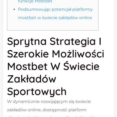
funkcje Mostbet
Podsumowując potencjał platformy
mostbet w świecie zakładów online
Sprytna Strategia I
Szerokie Możliwości
Mostbet W Świecie
Zakładów
Sportowych
W dynamicznie rozwijającym się świecie
zakładów online, dostępność platform