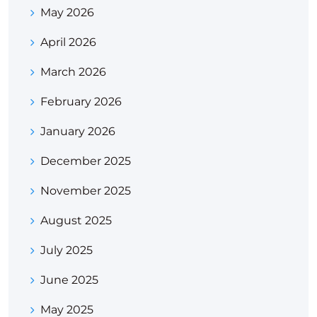
May 2026
April 2026
March 2026
February 2026
January 2026
December 2025
November 2025
August 2025
July 2025
June 2025
May 2025