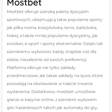
Mostbet
Mostbet oferuje szeroką paletę dyscyplin
sportowych, obejmującą takie popularne sporty
jak piłka nożna, koszykówka, tenis, siatkówka,
hokej, a także mniej popularne dyscypliny, jak
snooker, e-sport i sporty ekstremalne. Dzięki tak
szerokiemu wyborowi, każdy znajdzie coś dla
siebie, niezależnie od swoich preferencji.
Platforma oferuje nie tylko zakłady
przedmeczowe, ale także zakłady na żywo, które
pozwalają na obstawianie w trakcie trwania
wydarzenia. Dodatkowo, mostbet umożliwia
granie w kasynie online, z szerokim wyborem
gier hazardowych takich jak automaty do gry,