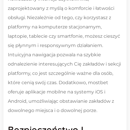
zaprojektowany z myślą o komforcie i łatwości
obsługi. Niezależnie od tego, czy korzystasz z
platformy na komputerze stacjonarnym,
laptopie, tablecie czy smartfonie, możesz cieszyć
się płynnym i responsywnym działaniem.
Intuicyjna nawigacja pozwala na szybkie
odnalezienie interesujących Cię zakładów i sekcji
platformy, co jest szczególnie ważne dla osób,
które cenią swój czas. Dodatkowo, mostbet
oferuje aplikacje mobilne na systemy iOS i
Android, umożliwiając obstawianie zakładów z
dowolnego miejsca i o dowolnej porze.
Bezpieczeństwo I