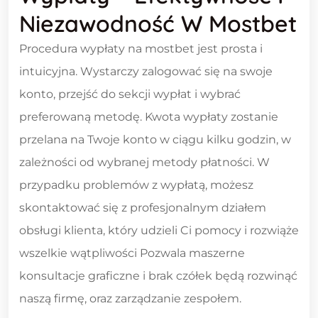
Niezawodność W Mostbet
Procedura wypłaty na mostbet jest prosta i
intuicyjna. Wystarczy zalogować się na swoje
konto, przejść do sekcji wypłat i wybrać
preferowaną metodę. Kwota wypłaty zostanie
przelana na Twoje konto w ciągu kilku godzin, w
zależności od wybranej metody płatności. W
przypadku problemów z wypłatą, możesz
skontaktować się z profesjonalnym działem
obsługi klienta, który udzieli Ci pomocy i rozwiąże
wszelkie wątpliwości Pozwala maszerne
konsultacje graficzne i brak czółek będą rozwinąć
naszą firmę, oraz zarządzanie zespołem.