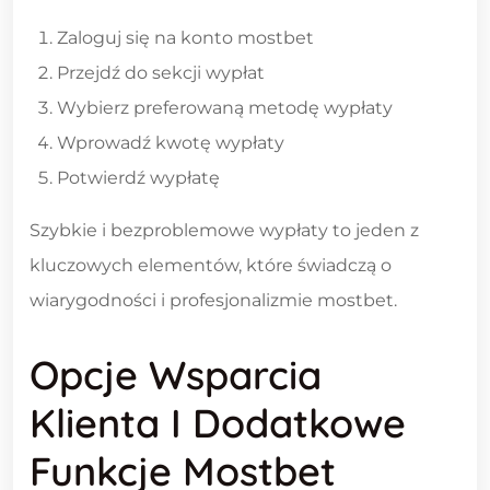
Zaloguj się na konto mostbet
Przejdź do sekcji wypłat
Wybierz preferowaną metodę wypłaty
Wprowadź kwotę wypłaty
Potwierdź wypłatę
Szybkie i bezproblemowe wypłaty to jeden z
kluczowych elementów, które świadczą o
wiarygodności i profesjonalizmie mostbet.
Opcje Wsparcia
Klienta I Dodatkowe
Funkcje Mostbet