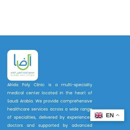
Alrida Poly Clinic is a multi-specialty
medical center located in the heart of
Saudi Arabia. We provide comprehensive
healthcare services across a wide range
EN
of specialties, delivered by experienced
doctors and supported by advanced