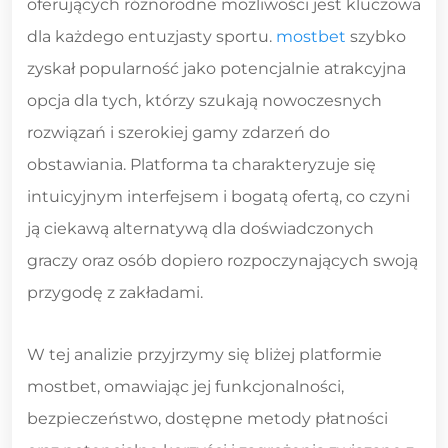
oferujących różnorodne możliwości jest kluczowa
dla każdego entuzjasty sportu.
mostbet
szybko
zyskał popularność jako potencjalnie atrakcyjna
opcja dla tych, którzy szukają nowoczesnych
rozwiązań i szerokiej gamy zdarzeń do
obstawiania. Platforma ta charakteryzuje się
intuicyjnym interfejsem i bogatą ofertą, co czyni
ją ciekawą alternatywą dla doświadczonych
graczy oraz osób dopiero rozpoczynających swoją
przygodę z zakładami.
W tej analizie przyjrzymy się bliżej platformie
mostbet, omawiając jej funkcjonalności,
bezpieczeństwo, dostępne metody płatności