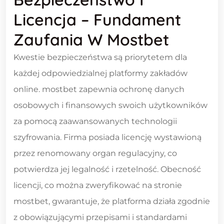
Licencja – Fundament
Zaufania W Mostbet
Kwestie bezpieczeństwa są priorytetem dla
każdej odpowiedzialnej platformy zakładów
online. mostbet zapewnia ochronę danych
osobowych i finansowych swoich użytkowników
za pomocą zaawansowanych technologii
szyfrowania. Firma posiada licencję wystawioną
przez renomowany organ regulacyjny, co
potwierdza jej legalność i rzetelność. Obecność
licencji, co można zweryfikować na stronie
mostbet, gwarantuje, że platforma działa zgodnie
z obowiązującymi przepisami i standardami