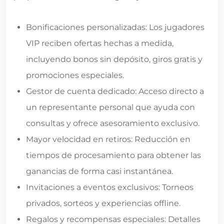
Bonificaciones personalizadas: Los jugadores
VIP reciben ofertas hechas a medida,
incluyendo bonos sin depósito, giros gratis y
promociones especiales.
Gestor de cuenta dedicado: Acceso directo a
un representante personal que ayuda con
consultas y ofrece asesoramiento exclusivo.
Mayor velocidad en retiros: Reducción en
tiempos de procesamiento para obtener las
ganancias de forma casi instantánea.
Invitaciones a eventos exclusivos: Torneos
privados, sorteos y experiencias offline.
Regalos y recompensas especiales: Detalles