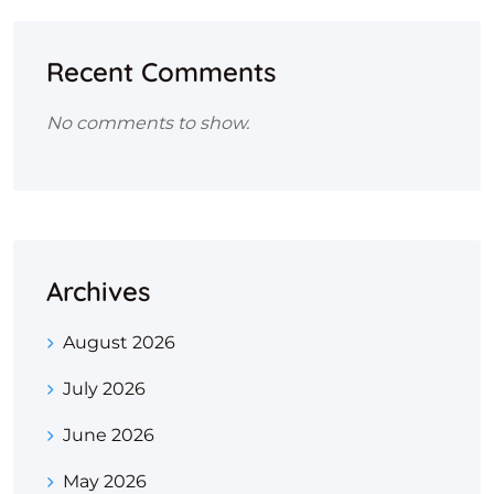
Recent Comments
No comments to show.
Archives
August 2026
July 2026
June 2026
May 2026