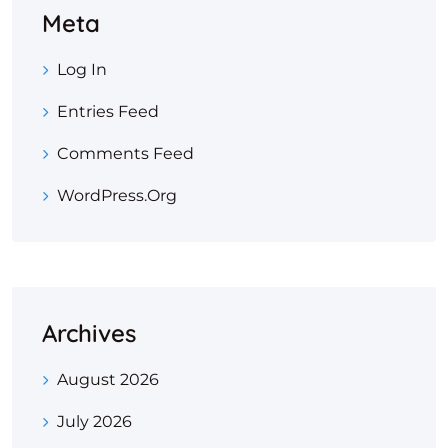
Meta
Log In
Entries Feed
Comments Feed
WordPress.org
Archives
August 2026
July 2026