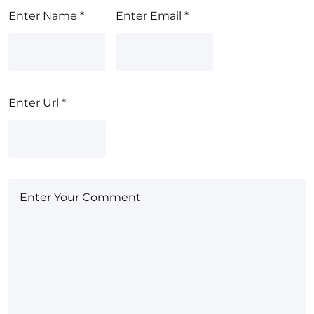
Enter Name
*
Enter Email
*
Enter Url
*