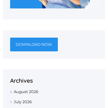
DOWNLOAD NOW
Archives
August 2026
July 2026