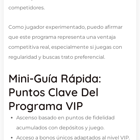
competidores.
Como jugador experimentado, puedo afirmar
que este programa representa una ventaja
competitiva real, especialmente si juegas con
regularidad y buscas trato preferencial.
Mini-Guía Rápida:
Puntos Clave Del
Programa VIP
Ascenso basado en puntos de fidelidad
acumulados con depósitos y juego.
Acceso a bonos únicos adaptados al nivel VIP.