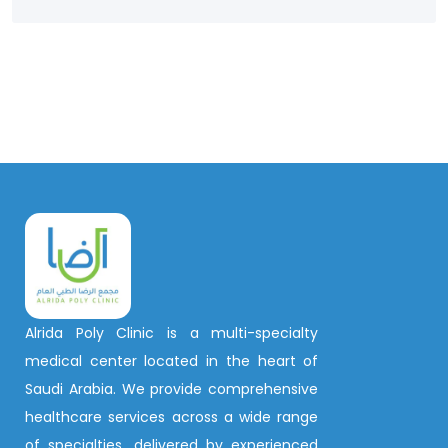
Alrida Poly Clinic is a multi-specialty
medical center located in the heart of
Saudi Arabia. We provide comprehensive
healthcare services across a wide range
of specialties, delivered by experienced