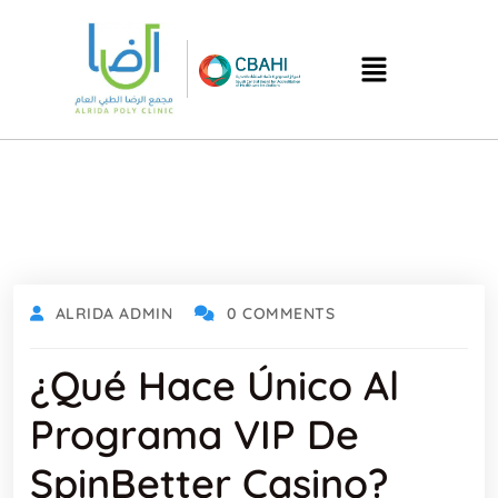
ALRIDA ADMIN
0 COMMENTS
¿Qué Hace Único Al
Programa VIP De
SpinBetter Casino?