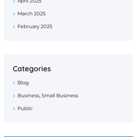
April 2025
March 2025
February 2025
Categories
Blog
Business, Small Business
Public