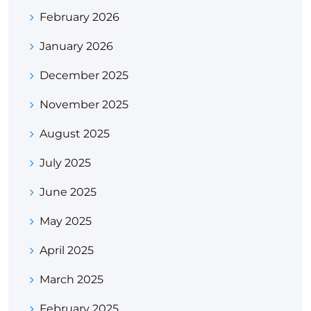
February 2026
January 2026
December 2025
November 2025
August 2025
July 2025
June 2025
May 2025
April 2025
March 2025
February 2025