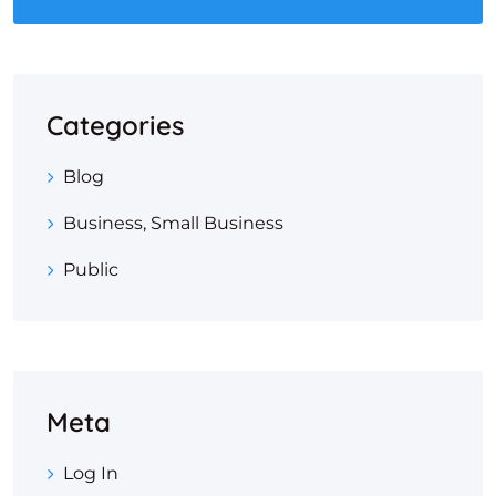
Categories
Blog
Business, Small Business
Public
Meta
Log In