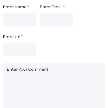
Enter Name
*
Enter Email
*
Enter Url
*