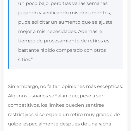
un poco bajo, pero tras varias semanas
jugando y verificando mis documentos,
pude solicitar un aumento que se ajusta
mejor a mis necesidades. Además, el
tiempo de procesamiento de retiros es
bastante rápido comparado con otros
sitios.”
Sin embargo, no faltan opiniones más escépticas.
Algunos usuarios señalan que, pese a ser
competitivos, los límites pueden sentirse
restrictivos si se espera un retiro muy grande de
golpe, especialmente después de una racha