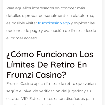
Para aquellos interesados en conocer más
detalles o probar personalmente la plataforma,
es posible visitar
frumzicasino.app
y explorar las
opciones de pago y evaluación de límites desde
el primer acceso.
¿Cómo Funcionan Los
Límites De Retiro En
Frumzi Casino?
Frumzi Casino aplica límites de retiro que varían
según el nivel de verificación del jugador y su
estatus VIP. Estos límites están diseñados para