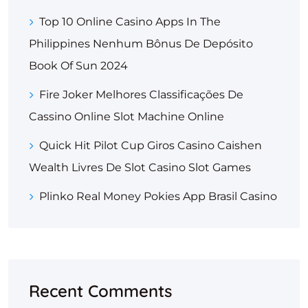
Top 10 Online Casino Apps In The
Philippines Nenhum Bônus De Depósito
Book Of Sun 2024
Fire Joker Melhores Classificações De
Cassino Online Slot Machine Online
Quick Hit Pilot Cup Giros Casino Caishen
Wealth Livres De Slot Casino Slot Games
Plinko Real Money Pokies App Brasil Casino
Recent Comments