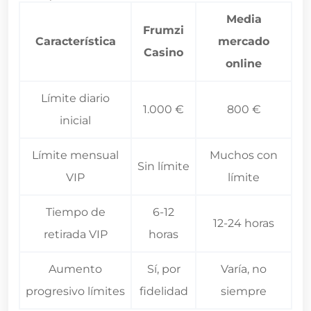
Media
Frumzi
Característica
mercado
Casino
online
Límite diario
1.000 €
800 €
inicial
Límite mensual
Muchos con
Sin límite
VIP
límite
Tiempo de
6-12
12-24 horas
retirada VIP
horas
Aumento
Sí, por
Varía, no
progresivo límites
fidelidad
siempre