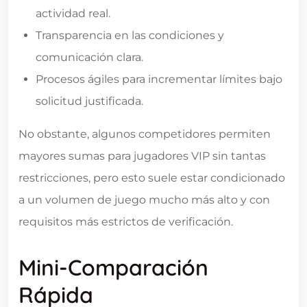
actividad real.
Transparencia en las condiciones y
comunicación clara.
Procesos ágiles para incrementar límites bajo
solicitud justificada.
No obstante, algunos competidores permiten
mayores sumas para jugadores VIP sin tantas
restricciones, pero esto suele estar condicionado
a un volumen de juego mucho más alto y con
requisitos más estrictos de verificación.
Mini-Comparación
Rápida