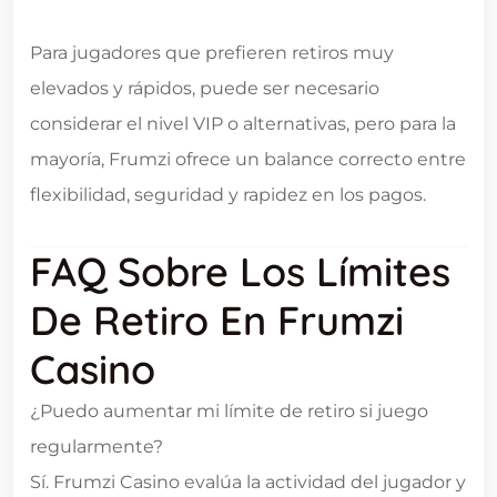
Para jugadores que prefieren retiros muy
elevados y rápidos, puede ser necesario
considerar el nivel VIP o alternativas, pero para la
mayoría, Frumzi ofrece un balance correcto entre
flexibilidad, seguridad y rapidez en los pagos.
FAQ Sobre Los Límites
De Retiro En Frumzi
Casino
¿Puedo aumentar mi límite de retiro si juego
regularmente?
Sí. Frumzi Casino evalúa la actividad del jugador y