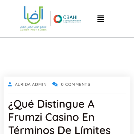
ALRIDA ADMIN
0 COMMENTS
¿Qué Distingue A
Frumzi Casino En
Términos De Límites