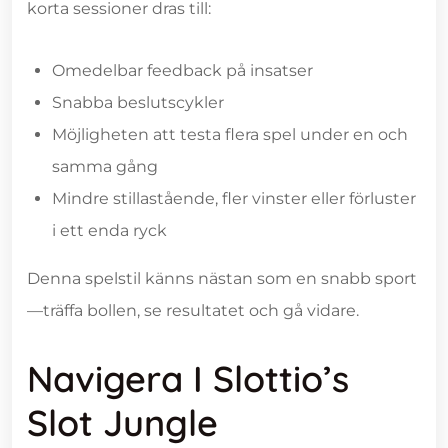
korta sessioner dras till:
Omedelbar feedback på insatser
Snabba beslutscykler
Möjligheten att testa flera spel under en och
samma gång
Mindre stillastående, fler vinster eller förluster
i ett enda ryck
Denna spelstil känns nästan som en snabb sport
—träffa bollen, se resultatet och gå vidare.
Navigera I Slottio’s
Slot Jungle