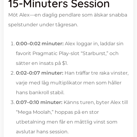
15-Minuters Session
Möt Alex—en daglig pendlare som älskar snabba
spelstunder under tågresan.
0:00–0:02 minuter:
Alex loggar in, laddar sin
favorit Pragmatic Play-slot “Starburst,” och
sätter en insats på $1.
0:02–0:07 minuter:
Han träffar tre raka vinster,
varje med låg multiplikator men som håller
hans bankroll stabil.
0:07–0:10 minuter:
Känns turen, byter Alex till
“Mega Moolah,” hoppas på en stor
utbetalning men får en måttlig vinst som
avslutar hans session.