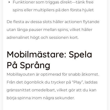
Funktioner som triggas direkt—tänk free
spins eller multipliers på den första hjulet
De flesta av dessa slots håller actionen flytande
utan långa pauser mellan spins, vilket håller
adrenalinet högt och sessionen kort.
Mobilmästare: Spela
På Språng
Mobillayouten är optimerad för snabb åtkomst.
Från det ögonblick du trycker på “Play”, laddas
gränssnittet omedelbart, vilket gör att du kan
börja spinna inom några sekunder.