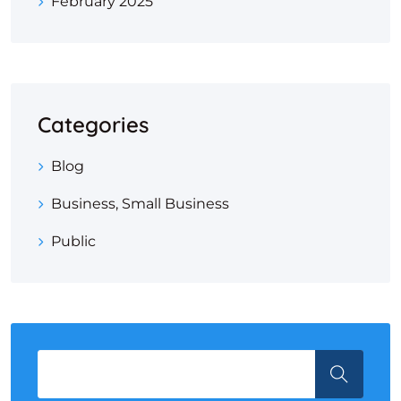
February 2025
Categories
Blog
Business, Small Business
Public