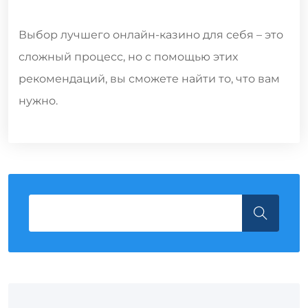
Выбор лучшего онлайн-казино для себя – это
сложный процесс, но с помощью этих
рекомендаций, вы сможете найти то, что вам
нужно.