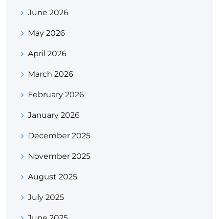
June 2026
May 2026
April 2026
March 2026
February 2026
January 2026
December 2025
November 2025
August 2025
July 2025
June 2025