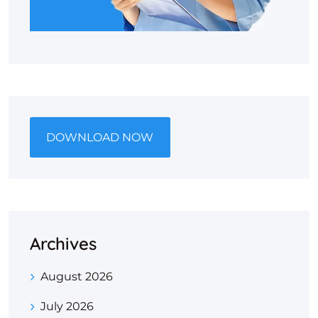
DOWNLOAD NOW
Archives
August 2026
July 2026