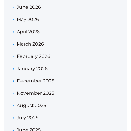
June 2026
May 2026
April 2026
March 2026
February 2026
January 2026
December 2025
November 2025
August 2025
July 2025
June 2025