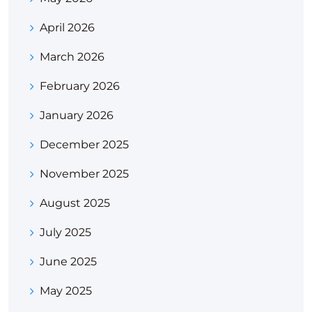
April 2026
March 2026
February 2026
January 2026
December 2025
November 2025
August 2025
July 2025
June 2025
May 2025