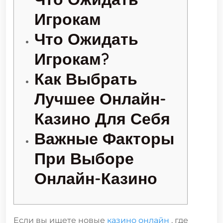
Игрокам
Что Ожидать
Игрокам?
Как Выбрать
Лучшее Онлайн-
Казино Для Себя
Важные Факторы
При Выборе
Онлайн-Казино
Если вы ищете новые
казино онлайн
, где