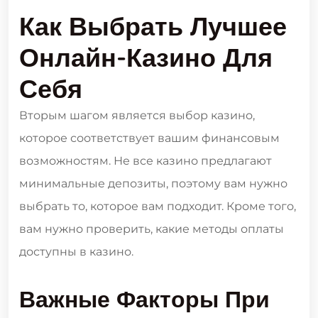
Как Выбрать Лучшее
Онлайн-Казино Для
Себя
Вторым шагом является выбор казино,
которое соответствует вашим финансовым
возможностям. Не все казино предлагают
минимальные депозиты, поэтому вам нужно
выбрать то, которое вам подходит. Кроме того,
вам нужно проверить, какие методы оплаты
доступны в казино.
Важные Факторы При