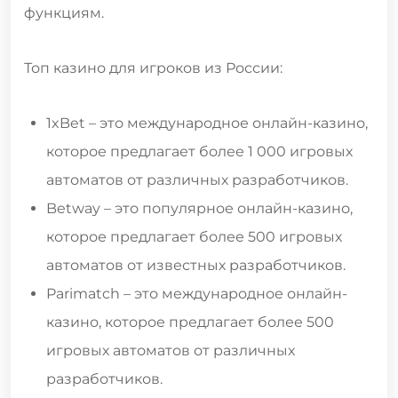
функциям.
Топ казино для игроков из России:
1xBet – это международное онлайн-казино,
которое предлагает более 1 000 игровых
автоматов от различных разработчиков.
Betway – это популярное онлайн-казино,
которое предлагает более 500 игровых
автоматов от известных разработчиков.
Parimatch – это международное онлайн-
казино, которое предлагает более 500
игровых автоматов от различных
разработчиков.