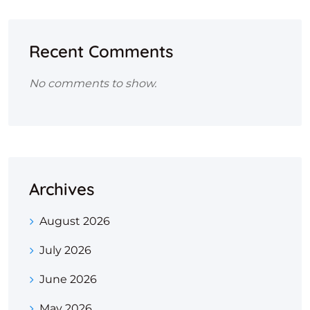
Recent Comments
No comments to show.
Archives
August 2026
July 2026
June 2026
May 2026