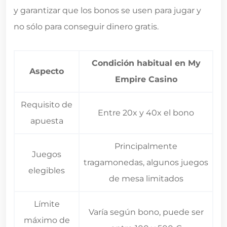
y garantizar que los bonos se usen para jugar y
no sólo para conseguir dinero gratis.
Condición habitual en My
Aspecto
Empire Casino
Requisito de
Entre 20x y 40x el bono
apuesta
Principalmente
Juegos
tragamonedas, algunos juegos
elegibles
de mesa limitados
Límite
Varía según bono, puede ser
máximo de