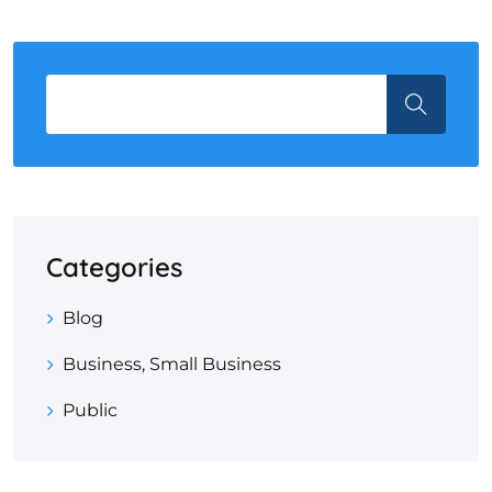
Categories
Blog
Business, Small Business
Public