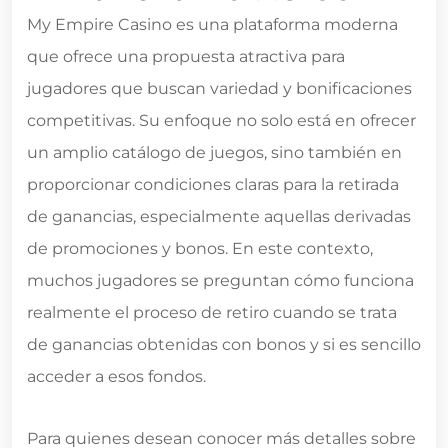
My Empire Casino es una plataforma moderna
que ofrece una propuesta atractiva para
jugadores que buscan variedad y bonificaciones
competitivas. Su enfoque no solo está en ofrecer
un amplio catálogo de juegos, sino también en
proporcionar condiciones claras para la retirada
de ganancias, especialmente aquellas derivadas
de promociones y bonos. En este contexto,
muchos jugadores se preguntan cómo funciona
realmente el proceso de retiro cuando se trata
de ganancias obtenidas con bonos y si es sencillo
acceder a esos fondos.
Para quienes desean conocer más detalles sobre