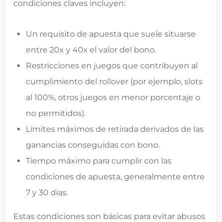
condiciones claves incluyen:
Un requisito de apuesta que suele situarse
entre 20x y 40x el valor del bono.
Restricciones en juegos que contribuyen al
cumplimiento del rollover (por ejemplo, slots
al 100%, otros juegos en menor porcentaje o
no permitidos).
Límites máximos de retirada derivados de las
ganancias conseguidas con bono.
Tiempo máximo para cumplir con las
condiciones de apuesta, generalmente entre
7 y 30 días.
Estas condiciones son básicas para evitar abusos