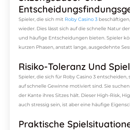
Entscheidungsfindungsge
Spieler, die sich mit
Roby Casino 3
beschäftigen, 
wieder. Dies lässt sich auf die schnelle Natur de
und häufige Entscheidungen bieten. Spieler kön
kurzen Phasen, anstatt lange, ausgedehnte Sess
Risiko-Toleranz Und Spie
Spieler, die sich für Roby Casino 3 entscheiden,
auf schnelle Gewinne motiviert sind. Sie suchen
der Kante ihres Sitzes hält. Dieser High-Risk, 
auch stressig sein, ist aber eine häufige Eigensc
Praktische Spielsituation