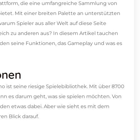
lattform, die eine umfangreiche Sammlung von
tet. Mit einer breiten Palette an unterstützten
um Spieler aus aller Welt auf diese Seite
ich zu anderen aus? In diesem Artikel tauchen
unden seine Funktionen, das Gameplay und was es
onen
 ist seine riesige Spielebibliothek. Mit über 8700
wenn es darum geht, was sie spielen möchten. Von
 jeden etwas dabei. Aber wie sieht es mit dem
n Blick darauf.