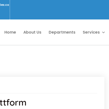
lex.co
Home
About Us
Departments
Services
attform