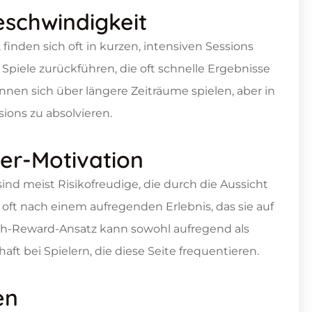
schwindigkeit
finden sich oft in kurzen, intensiven Sessions
r Spiele zurückführen, die oft schnelle Ergebnisse
nen sich über längere Zeiträume spielen, aber in
ions zu absolvieren.
ler-Motivation
 sind meist Risikofreudige, die durch die Aussicht
 oft nach einem aufregenden Erlebnis, das sie auf
High-Reward-Ansatz kann sowohl aufregend als
haft bei Spielern, die diese Seite frequentieren.
en