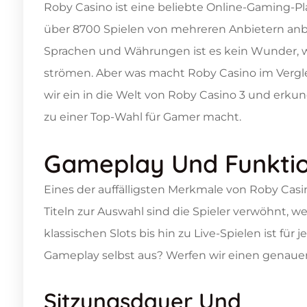
Roby Casino ist eine beliebte Online-Gaming-P
über 8700 Spielen von mehreren Anbietern anbie
Sprachen und Währungen ist es kein Wunder, war
strömen. Aber was macht Roby Casino im Vergle
wir ein in die Welt von Roby Casino 3 und erk
zu einer Top-Wahl für Gamer macht.
Gameplay Und Funkti
Eines der auffälligsten Merkmale von Roby Casino
Titeln zur Auswahl sind die Spieler verwöhnt, 
klassischen Slots bis hin zu Live-Spielen ist für
Gameplay selbst aus? Werfen wir einen genauere
Sitzungsdauer Und