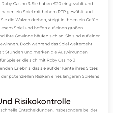
bei Roby Casino 3. Sie haben €20 eingezahlt und
e haben ein Spiel mit hohem RTP gewählt und
ie die Walzen drehen, steigt in Ihnen ein Gefühl
diesem Spiel und hoffen auf einen großen
nd Ihre Gewinne häufen sich an. Sie sind auf einer
ewinnen. Doch während das Spiel weitergeht,
 seit Stunden und merken die Auswirkungen
für Spieler, die sich mit Roby Casino 3
nden Erlebnis, das sie auf der Kante ihres Sitzes
 der potenziellen Risiken eines längeren Spielens
nd Risikokontrolle
oft schnelle Entscheidungen, insbesondere bei der