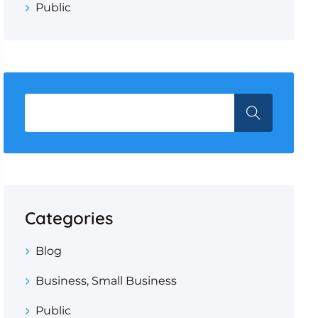
Public
Categories
Blog
Business, Small Business
Public