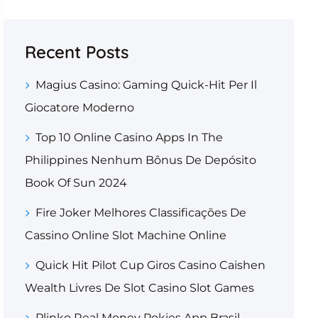
Recent Posts
Magius Casino: Gaming Quick‑Hit Per Il
Giocatore Moderno
Top 10 Online Casino Apps In The
Philippines Nenhum Bônus De Depósito
Book Of Sun 2024
Fire Joker Melhores Classificações De
Cassino Online Slot Machine Online
Quick Hit Pilot Cup Giros Casino Caishen
Wealth Livres De Slot Casino Slot Games
Plinko Real Money Pokies App Brasil