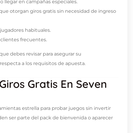
l o llegar en campañas especiales.
ue otorgan giros gratis sin necesidad de ingreso
 jugadores habituales.
clientes frecuentes.
que debes revisar para asegurar su
especta a los requisitos de apuesta.
iros Gratis En Seven
ramientas estrella para probar juegos sin invertir
den ser parte del pack de bienvenida o aparecer