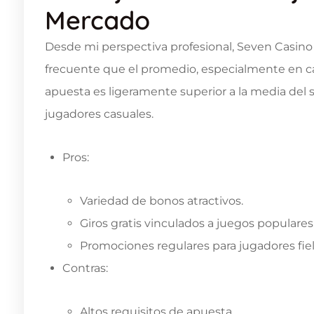
Mercado
Desde mi perspectiva profesional, Seven Casino 
frecuente que el promedio, especialmente en ca
apuesta es ligeramente superior a la media del se
jugadores casuales.
Pros:
Variedad de bonos atractivos.
Giros gratis vinculados a juegos populares
Promociones regulares para jugadores fiel
Contras:
Altos requisitos de apuesta.