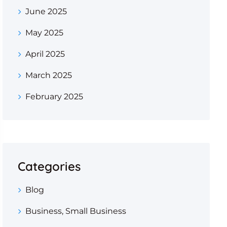
June 2025
May 2025
April 2025
March 2025
February 2025
Categories
Blog
Business, Small Business