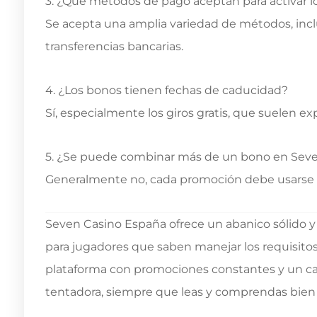
3. ¿Qué métodos de pago aceptan para activar l
Se acepta una amplia variedad de métodos, incl
transferencias bancarias.
4. ¿Los bonos tienen fechas de caducidad?
Sí, especialmente los giros gratis, que suelen exp
5. ¿Se puede combinar más de un bono en Sev
Generalmente no, cada promoción debe usarse p
Seven Casino España ofrece un abanico sólido y
para jugadores que saben manejar los requisitos
plataforma con promociones constantes y un ca
tentadora, siempre que leas y comprendas bien 