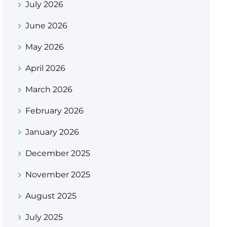
July 2026
June 2026
May 2026
April 2026
March 2026
February 2026
January 2026
December 2025
November 2025
August 2025
July 2025