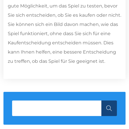
gute Möglichkeit, um das Spiel zu testen, bevor
Sie sich entscheiden, ob Sie es kaufen oder nicht.
Sie können sich ein Bild davon machen, wie das
Spiel funktioniert, ohne dass Sie sich für eine
Kaufentscheidung entscheiden müssen. Dies
kann Ihnen helfen, eine bessere Entscheidung
zu treffen, ob das Spiel für Sie geeignet ist.