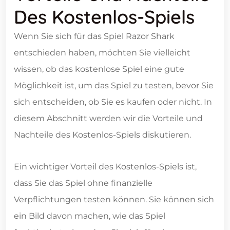
Des Kostenlos-Spiels
Wenn Sie sich für das Spiel Razor Shark
entschieden haben, möchten Sie vielleicht
wissen, ob das kostenlose Spiel eine gute
Möglichkeit ist, um das Spiel zu testen, bevor Sie
sich entscheiden, ob Sie es kaufen oder nicht. In
diesem Abschnitt werden wir die Vorteile und
Nachteile des Kostenlos-Spiels diskutieren.
Ein wichtiger Vorteil des Kostenlos-Spiels ist,
dass Sie das Spiel ohne finanzielle
Verpflichtungen testen können. Sie können sich
ein Bild davon machen, wie das Spiel