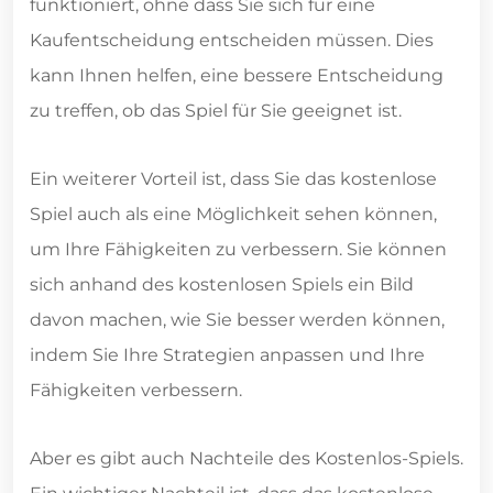
funktioniert, ohne dass Sie sich für eine
Kaufentscheidung entscheiden müssen. Dies
kann Ihnen helfen, eine bessere Entscheidung
zu treffen, ob das Spiel für Sie geeignet ist.
Ein weiterer Vorteil ist, dass Sie das kostenlose
Spiel auch als eine Möglichkeit sehen können,
um Ihre Fähigkeiten zu verbessern. Sie können
sich anhand des kostenlosen Spiels ein Bild
davon machen, wie Sie besser werden können,
indem Sie Ihre Strategien anpassen und Ihre
Fähigkeiten verbessern.
Aber es gibt auch Nachteile des Kostenlos-Spiels.