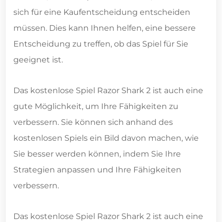
sich für eine Kaufentscheidung entscheiden
müssen. Dies kann Ihnen helfen, eine bessere
Entscheidung zu treffen, ob das Spiel für Sie
geeignet ist.
Das kostenlose Spiel Razor Shark 2 ist auch eine
gute Möglichkeit, um Ihre Fähigkeiten zu
verbessern. Sie können sich anhand des
kostenlosen Spiels ein Bild davon machen, wie
Sie besser werden können, indem Sie Ihre
Strategien anpassen und Ihre Fähigkeiten
verbessern.
Das kostenlose Spiel Razor Shark 2 ist auch eine