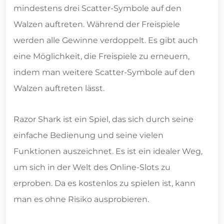
mindestens drei Scatter-Symbole auf den
Walzen auftreten. Während der Freispiele
werden alle Gewinne verdoppelt. Es gibt auch
eine Möglichkeit, die Freispiele zu erneuern,
indem man weitere Scatter-Symbole auf den
Walzen auftreten lässt.
Razor Shark ist ein Spiel, das sich durch seine
einfache Bedienung und seine vielen
Funktionen auszeichnet. Es ist ein idealer Weg,
um sich in der Welt des Online-Slots zu
erproben. Da es kostenlos zu spielen ist, kann
man es ohne Risiko ausprobieren.