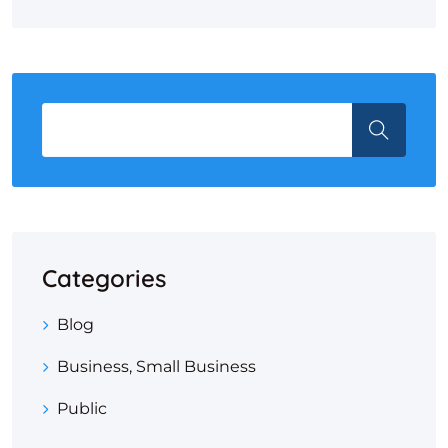
Categories
Blog
Business, Small Business
Public