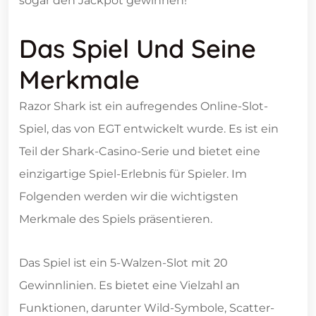
sogar den Jackpot gewinnen!
Das Spiel Und Seine
Merkmale
Razor Shark ist ein aufregendes Online-Slot-
Spiel, das von EGT entwickelt wurde. Es ist ein
Teil der Shark-Casino-Serie und bietet eine
einzigartige Spiel-Erlebnis für Spieler. Im
Folgenden werden wir die wichtigsten
Merkmale des Spiels präsentieren.
Das Spiel ist ein 5-Walzen-Slot mit 20
Gewinnlinien. Es bietet eine Vielzahl an
Funktionen, darunter Wild-Symbole, Scatter-