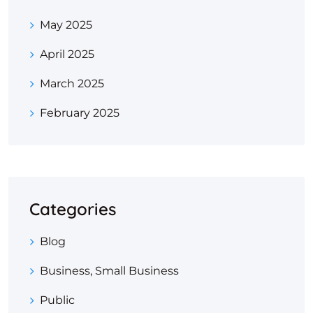
May 2025
April 2025
March 2025
February 2025
Categories
Blog
Business, Small Business
Public