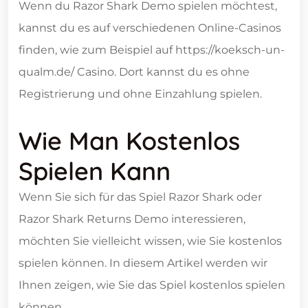
Wenn du Razor Shark Demo spielen möchtest,
kannst du es auf verschiedenen Online-Casinos
finden, wie zum Beispiel auf https://koeksch-un-
qualm.de/ Casino. Dort kannst du es ohne
Registrierung und ohne Einzahlung spielen.
Wie Man Kostenlos
Spielen Kann
Wenn Sie sich für das Spiel Razor Shark oder
Razor Shark Returns Demo interessieren,
möchten Sie vielleicht wissen, wie Sie kostenlos
spielen können. In diesem Artikel werden wir
Ihnen zeigen, wie Sie das Spiel kostenlos spielen
können.