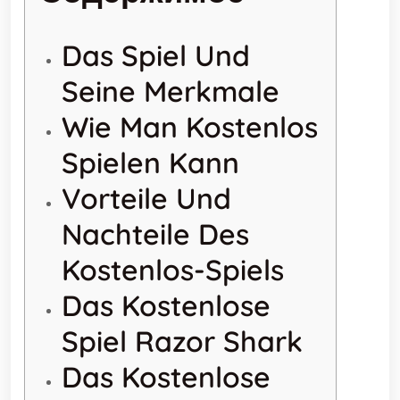
Das Spiel Und
Seine Merkmale
Wie Man Kostenlos
Spielen Kann
Vorteile Und
Nachteile Des
Kostenlos-Spiels
Das Kostenlose
Spiel Razor Shark
Das Kostenlose