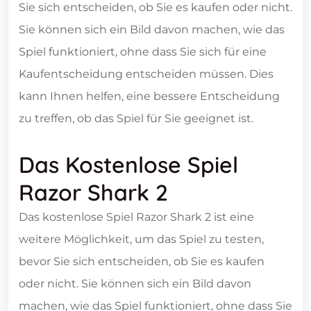
Sie sich entscheiden, ob Sie es kaufen oder nicht.
Sie können sich ein Bild davon machen, wie das
Spiel funktioniert, ohne dass Sie sich für eine
Kaufentscheidung entscheiden müssen. Dies
kann Ihnen helfen, eine bessere Entscheidung
zu treffen, ob das Spiel für Sie geeignet ist.
Das Kostenlose Spiel
Razor Shark 2
Das kostenlose Spiel Razor Shark 2 ist eine
weitere Möglichkeit, um das Spiel zu testen,
bevor Sie sich entscheiden, ob Sie es kaufen
oder nicht. Sie können sich ein Bild davon
machen, wie das Spiel funktioniert, ohne dass Sie