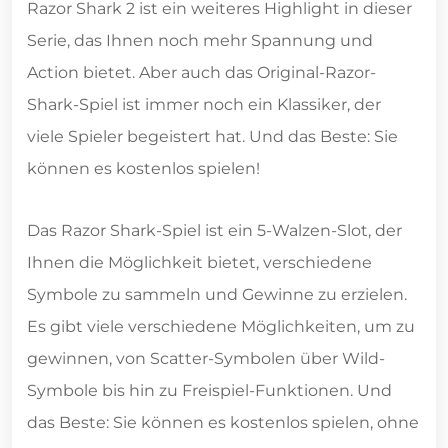
Razor Shark 2 ist ein weiteres Highlight in dieser
Serie, das Ihnen noch mehr Spannung und
Action bietet. Aber auch das Original-Razor-
Shark-Spiel ist immer noch ein Klassiker, der
viele Spieler begeistert hat. Und das Beste: Sie
können es kostenlos spielen!
Das Razor Shark-Spiel ist ein 5-Walzen-Slot, der
Ihnen die Möglichkeit bietet, verschiedene
Symbole zu sammeln und Gewinne zu erzielen.
Es gibt viele verschiedene Möglichkeiten, um zu
gewinnen, von Scatter-Symbolen über Wild-
Symbole bis hin zu Freispiel-Funktionen. Und
das Beste: Sie können es kostenlos spielen, ohne