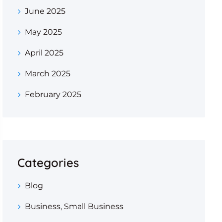
June 2025
May 2025
April 2025
March 2025
February 2025
Categories
Blog
Business, Small Business