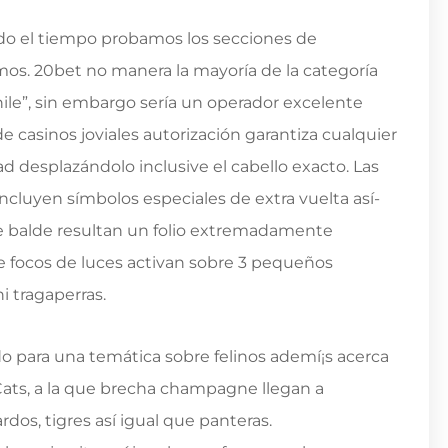
o el tiempo probamos los secciones de
s. 20bet no manera la mayoría de la categoría
le”, sin embargo serí­a un operador excelente
 casinos joviales autorización garantiza cualquier
 desplazándolo inclusive el cabello exacto. Las
ncluyen símbolos especiales de extra vuelta así­
e balde resultan un folio extremadamente
de focos de luces activan sobre 3 pequeños
 tragaperras.
para una temática sobre felinos ademí¡s acerca
Cats, a la que brecha champagne llegan a
os, tigres así­ igual que panteras.