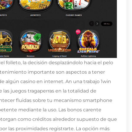
el folleto, la decisión desplazándolo hacia el pelo
ntretenimiento importante son aspectos a tener
e algún casino en internet. An una trabajo 1win
 las juegos tragaperras en la totalidad de
contecer fluidas sobre tu mecanismo smartphone
etente mediante la uso. Las bonos carente
o otorgan como créditos alrededor supuesto de que
or las proximidades registrarte. La opción más