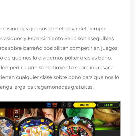
e casino para juegos con el pasar del tiempo
s asiduos y Esparcimiento Serio son asequibles
uros sobre barreño posibilitan competir en juegos
so de que nos lo olvidemos póker gracias bono.
en pedir algún sometimiento sobre ingresar a
tienen cualquier clase sobre bono para que nos lo
nga larga los tragamonedas gratuitas.