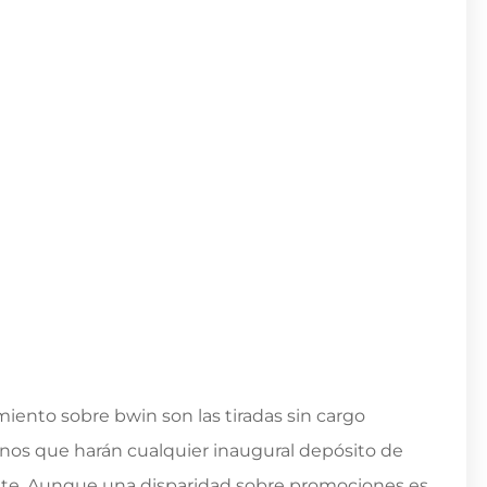
iento sobre bwin son las tiradas sin cargo
unos que harán cualquier inaugural depósito de
te. Aunque una disparidad sobre promociones es