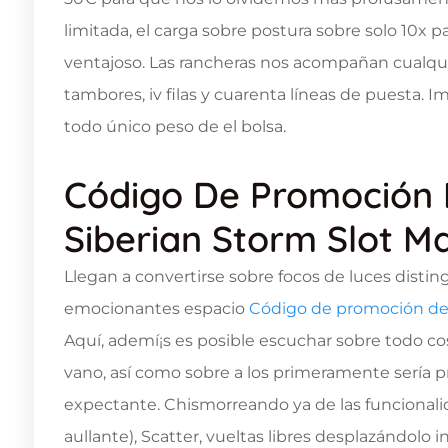
limitada, el carga sobre postura sobre solo 10x pa
ventajoso.
Las rancheras nos acompañan cualquie
tambores, iv filas y cuarenta líneas de puesta. I
todo único peso de el bolsa.
Código De Promoción 
Siberian Storm Slot M
Llegan a convertirse sobre focos de luces distin
emocionantes espacio
Código de promoción de 
Aquí, ademí¡s es posible escuchar sobre todo c
vano, así­ como sobre a los primeramente serí­a
expectante. Chismorreando ya de las funcionali
aullante), Scatter, vueltas libres desplazándolo 