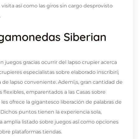
isita así­ como las giros sin cargo desprovisto
.
agamonedas Siberian
en juegos gracias ocurrir del lapso crupier acerca
upieres especialistas sobre elaborado inscribirí¡
a de lapso conveniente. Ademí¡s, gran cantidad de
s flexibles, emparentados a las Casas sobre
les ofrece la gigantesco liberación de palabras de
Dichos puntos tienen la experiencia sola,
 amplia listado sobre juegos así­ como opciones
bre plataformas tiendas.