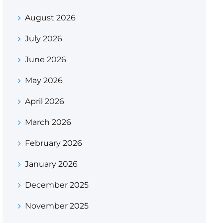
August 2026
July 2026
June 2026
May 2026
April 2026
March 2026
February 2026
January 2026
December 2025
November 2025