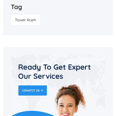
Tag
Tower Rush