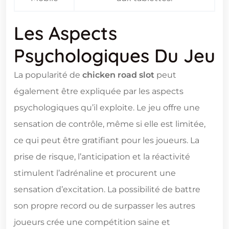
Les Aspects
Psychologiques Du Jeu
La popularité de
chicken road slot
peut
également être expliquée par les aspects
psychologiques qu’il exploite. Le jeu offre une
sensation de contrôle, même si elle est limitée,
ce qui peut être gratifiant pour les joueurs. La
prise de risque, l’anticipation et la réactivité
stimulent l’adrénaline et procurent une
sensation d’excitation. La possibilité de battre
son propre record ou de surpasser les autres
joueurs crée une compétition saine et