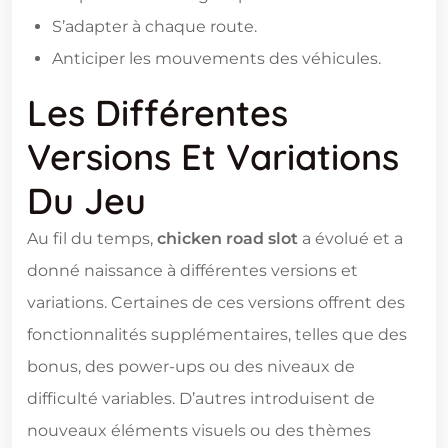
S’adapter à chaque route.
Anticiper les mouvements des véhicules.
Les Différentes
Versions Et Variations
Du Jeu
Au fil du temps,
chicken road slot
a évolué et a
donné naissance à différentes versions et
variations. Certaines de ces versions offrent des
fonctionnalités supplémentaires, telles que des
bonus, des power-ups ou des niveaux de
difficulté variables. D’autres introduisent de
nouveaux éléments visuels ou des thèmes