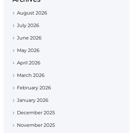
August 2026
July 2026
June 2026
May 2026
April 2026
March 2026
February 2026
January 2026
December 2025
November 2025