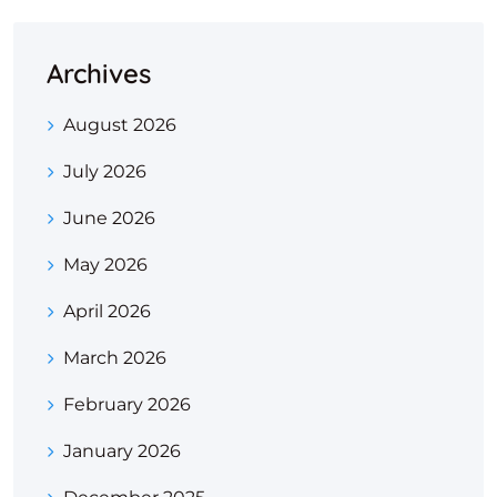
Archives
August 2026
July 2026
June 2026
May 2026
April 2026
March 2026
February 2026
January 2026