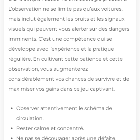
L’observation ne se limite pas qu’aux voitures,
mais inclut également les bruits et les signaux
visuels qui peuvent vous alerter sur des dangers
imminents. C’est une compétence qui se
développe avec l’expérience et la pratique
régulière. En cultivant cette patience et cette
observation, vous augmenterez
considérablement vos chances de survivre et de
maximiser vos gains dans ce jeu captivant.
Observer attentivement le schéma de
circulation.
Rester calme et concentré.
Ne pas se décourager après une défaite.