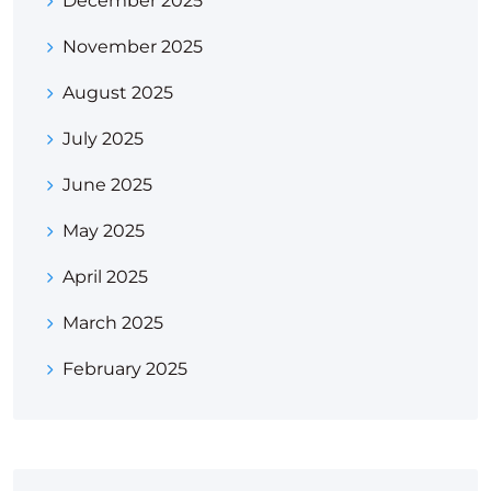
December 2025
November 2025
August 2025
July 2025
June 2025
May 2025
April 2025
March 2025
February 2025