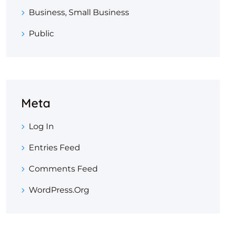
Business, Small Business
Public
Meta
Log In
Entries Feed
Comments Feed
WordPress.org