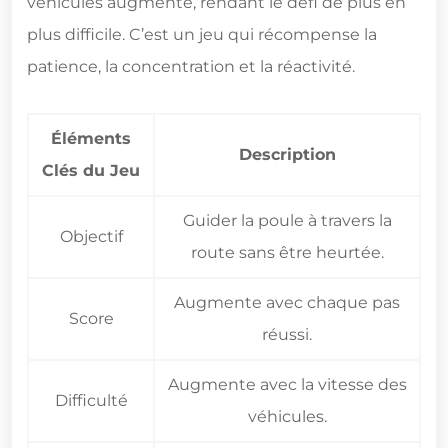
véhicules augmente, rendant le défi de plus en
plus difficile. C’est un jeu qui récompense la
patience, la concentration et la réactivité.
Éléments
Description
Clés du Jeu
Guider la poule à travers la
Objectif
route sans être heurtée.
Augmente avec chaque pas
Score
réussi.
Augmente avec la vitesse des
Difficulté
véhicules.