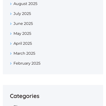
August 2025
July 2025
June 2025
May 2025
April 2025
March 2025
February 2025
Categories