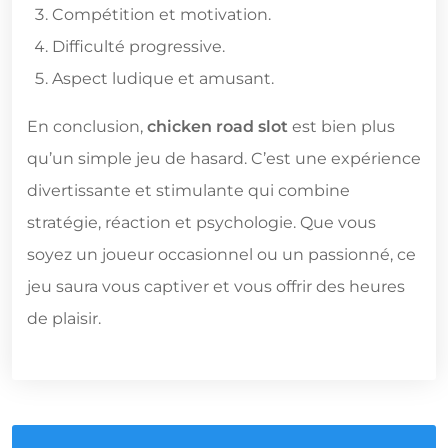
Compétition et motivation.
Difficulté progressive.
Aspect ludique et amusant.
En conclusion,
chicken road slot
est bien plus
qu’un simple jeu de hasard. C’est une expérience
divertissante et stimulante qui combine
stratégie, réaction et psychologie. Que vous
soyez un joueur occasionnel ou un passionné, ce
jeu saura vous captiver et vous offrir des heures
de plaisir.