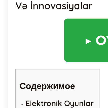
Və İnnovasiyalar
▶️ 
Содержимое
Elektronik Oyunlar