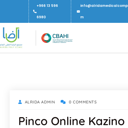
+966 13 596
info@alridamedicalcomp
6980
m
ALRIDA ADMIN
0 COMMENTS
Pinco Online Kazino 