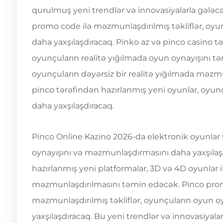
qurulmuş yeni trendlər və innovasiyalarla gələc
promo code ilə məzmunlaşdırılmış təkliflər, oy
daha yaxşılaşdıracaq. Pinko az və pinco casino t
oyunçuların realitə yığılmada oyun oynayışını tə
oyunçuların dəyərsiz bir realitə yığılmada məzm
pinco tərəfindən hazırlanmış yeni oyunlar, oyu
daha yaxşılaşdıracaq.
Pinco Online Kazino 2026-da elektronik oyunlar v
oynayışını və məzmunlaşdırmasını daha yaxşılaşd
hazırlanmış yeni platformalar, 3D və 4D oyunlar i
məzmunlaşdırılmasını təmin edəcək. Pinco prom
məzmunlaşdırılmış təkliflər, oyunçuların oyun 
yaxşılaşdıracaq. Bu yeni trendlər və innovasiyal