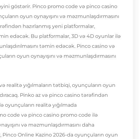
əyini göstərir. Pinco promo code və pinco casino
unçuların oyun oynayışını və məzmunlaşdırmasını
ərəfindən hazırlanmış yeni platformalar,
min edəcək. Bu platformalar, 3D və 4D oyunlar ilə
unlaşdırılmasını təmin edəcək. Pinco casino və
nçuların oyun oynayışını və məzmunlaşdırmasını
ə realitə yığılmaların tətbiqi, oyunçuların oyun
ıracaq. Pinko az və pinco casino tərəfindən
lə oyunçuların realitə yığılmada
o code və pinco casino promo code ilə
oynayışını və məzmunlaşdırmasını daha
ar, Pinco Online Kazino 2026-da oyunçuların oyun