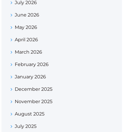
July 2026
June 2026
May 2026
April 2026
March 2026
February 2026
January 2026
December 2025
November 2025
August 2025
July 2025