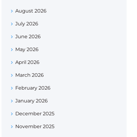
August 2026
July 2026
June 2026
May 2026
April 2026
March 2026
February 2026
January 2026
December 2025
November 2025