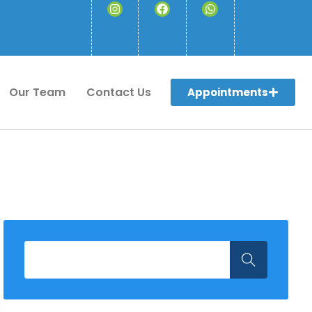
Our Team
Contact Us
Appointments