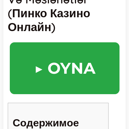
(Пинко Казино
Онлайн)
▶️ OYNA
Содержимое