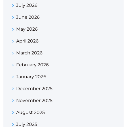
July 2026
June 2026
May 2026
April 2026
March 2026
February 2026
January 2026
December 2025
November 2025
August 2025
July 2025