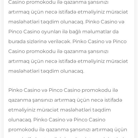
Casino promokodu ilə qazanma şansınızı
artırmaq üçün necə istifadə etməliyiniz müraciət
məsləhətləri təqdim olunacaq. Pinko Casino və
Pinco Casino oyunları ilə bağlı məlumatlar da
burada sizlərinə veriləcək. Pinko Casino və Pinco
Casino promokodu ilə qazanma şansınızı
artırmaq üçün necə istifadə etməliyiniz müraciət
məsləhətləri təqdim olunacaq.
Pinko Casino və Pinco Casino promokodu ilə
qazanma şansınızı artırmaq üçün necə istifadə
etməliyiniz müraciət məsləhətləri təqdim
olunacaq. Pinko Casino və Pinco Casino
promokodu ilə qazanma şansınızı artırmaq üçün