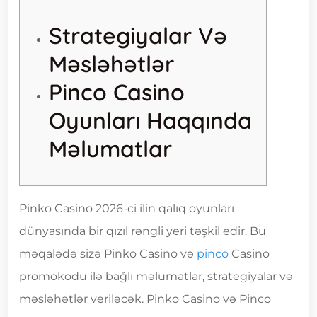
Strategiyalar Və
Məsləhətlər
Pinco Casino
Oyunları Haqqında
Məlumatlar
Pinko Casino 2026-ci ilin qalıq oyunları
dünyasında bir qızıl rəngli yeri təşkil edir. Bu
məqalədə sizə Pinko Casino və
pinco
Casino
promokodu ilə bağlı məlumatlar, strategiyalar və
məsləhətlər veriləcək. Pinko Casino və Pinco