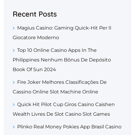
Recent Posts
Magius Casino: Gaming Quick‑Hit Per Il
Giocatore Moderno
Top 10 Online Casino Apps In The
Philippines Nenhum Bônus De Depósito
Book Of Sun 2024
Fire Joker Melhores Classificações De
Cassino Online Slot Machine Online
Quick Hit Pilot Cup Giros Casino Caishen
Wealth Livres De Slot Casino Slot Games
Plinko Real Money Pokies App Brasil Casino