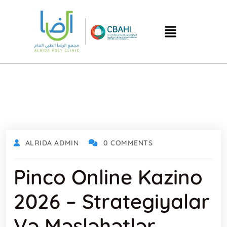
ALRIDA ADMIN
0 COMMENTS
Pinco Online Kazino
2026 – Strategiyalar
Və Məsləhətlər