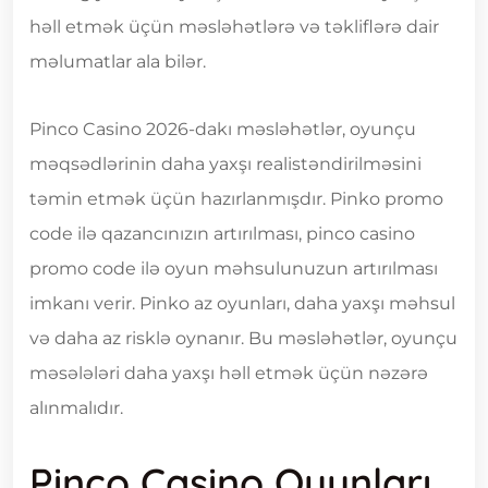
həll etmək üçün məsləhətlərə və təkliflərə dair
məlumatlar ala bilər.
Pinco Casino 2026-dakı məsləhətlər, oyunçu
məqsədlərinin daha yaxşı realistəndirilməsini
təmin etmək üçün hazırlanmışdır. Pinko promo
code ilə qazancınızın artırılması, pinco casino
promo code ilə oyun məhsulunuzun artırılması
imkanı verir. Pinko az oyunları, daha yaxşı məhsul
və daha az risklə oynanır. Bu məsləhətlər, oyunçu
məsələləri daha yaxşı həll etmək üçün nəzərə
alınmalıdır.
Pinco Casino Oyunları