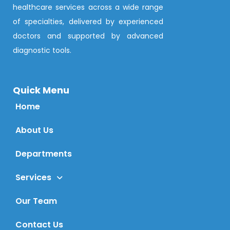
healthcare services across a wide range
of specialties, delivered by experienced
doctors and supported by advanced
diagnostic tools.
Quick Menu
Home
About Us
Departments
Services
Our Team
Contact Us