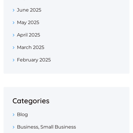
June 2025
May 2025
April 2025
March 2025
February 2025
Categories
Blog
Business, Small Business