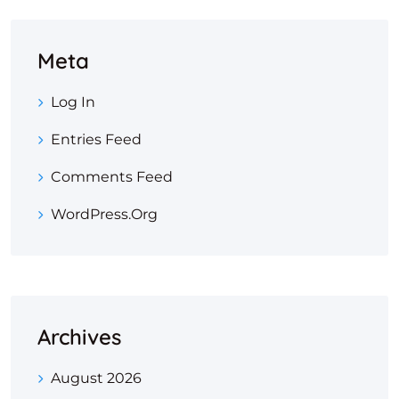
Meta
Log In
Entries Feed
Comments Feed
WordPress.org
Archives
August 2026