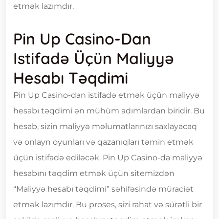
etmək lazımdır.
Pin Up Casino-Dan
Istifadə Üçün Maliyyə
Hesabı Təqdimi
Pin Up Casino-dan istifadə etmək üçün maliyyə
hesabı təqdimi ən mühüm adımlardan biridir. Bu
hesab, sizin maliyyə məlumatlarınızı saxlayacaq
və onlayn oyunları və qazanıqları təmin etmək
üçün istifadə ediləcək. Pin Up Casino-da maliyyə
hesabını təqdim etmək üçün sitemizdən
“Maliyyə hesabı təqdimi” səhifəsində müraciət
etmək lazımdır. Bu proses, sizi rahat və sürətli bir