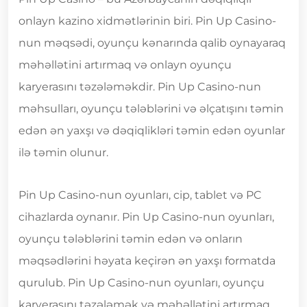
onlayn kazino xidmətlərinin biri. Pin Up Casino-
nun məqsədi, oyunçu kənarında qalib oynayaraq
məhəllətini artırmaq və onlayn oyunçu
karyerasını təzələməkdir. Pin Up Casino-nun
məhsulları, oyunçu tələblərini və əlçatışını təmin
edən ən yaxşı və dəqiqlikləri təmin edən oyunlar
ilə təmin olunur.
Pin Up Casino-nun oyunları, cip, tablet və PC
cihazlarda oynanır. Pin Up Casino-nun oyunları,
oyunçu tələblərini təmin edən və onların
məqsədlərini həyata keçirən ən yaxşı formatda
qurulub. Pin Up Casino-nun oyunları, oyunçu
karyerasını təzələmək və məhəllətini artırmaq