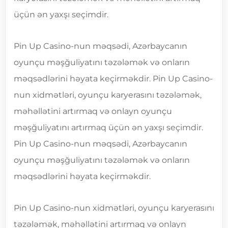
üçün ən yaxşı seçimdir.
Pin Up Casino-nun məqsədi, Azərbaycanın
oyunçu məşğuliyatını təzələmək və onların
məqsədlərini həyata keçirməkdir. Pin Up Casino-
nun xidmətləri, oyunçu karyerasını təzələmək,
məhəllətini artırmaq və onlayn oyunçu
məşğuliyatını artırmaq üçün ən yaxşı seçimdir.
Pin Up Casino-nun məqsədi, Azərbaycanın
oyunçu məşğuliyatını təzələmək və onların
məqsədlərini həyata keçirməkdir.
Pin Up Casino-nun xidmətləri, oyunçu karyerasını
təzələmək, məhəllətini artırmaq və onlayn