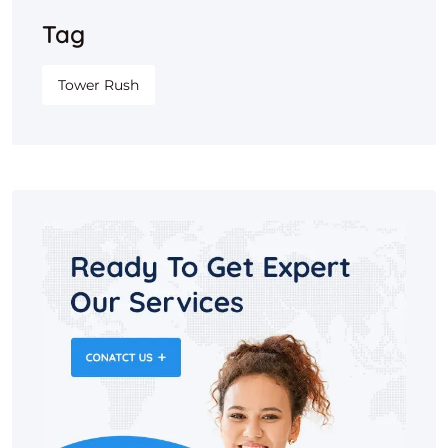
Tag
Tower Rush