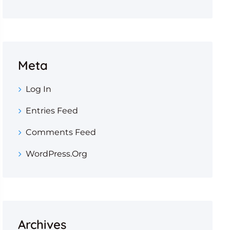
Meta
Log In
Entries Feed
Comments Feed
WordPress.org
Archives