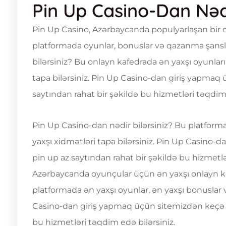
Pin Up Casino-Dan Nədi
Pin Up Casino, Azərbaycanda populyarlaşan bir 
platformada oyunlar, bonuslar və qazanma şansları
bilərsiniz? Bu onlayn kafedrada ən yaxşı oyunları
tapa bilərsiniz. Pin Up Casino-dan giriş yapmaq 
saytından rahat bir şəkildə bu hizmetləri təqdim 
Pin Up Casino-dan nədir bilərsiniz? Bu platforma
yaxşı xidmətləri tapa bilərsiniz. Pin Up Casino-
pin up az saytından rahat bir şəkildə bu hizmetlə
Azərbaycanda oyunçular üçün ən yaxşı onlayn k
platformada ən yaxşı oyunlar, ən yaxşı bonuslar v
Casino-dan giriş yapmaq üçün sitemizdən keçə bi
bu hizmetləri təqdim edə bilərsiniz.