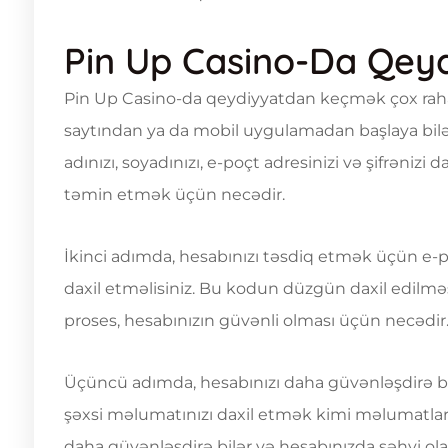
Pin Up Casino-Da Qe
Pin Up Casino-da qeydiyyatdan keçmək çox rahat
saytından ya da mobil uygulamadan başlaya bilər
adınızı, soyadınızı, e-poçt adresinizi və şifrənizi 
təmin etmək üçün necədir.
İkinci adımda, hesabınızı təsdiq etmək üçün e-
daxil etməlisiniz. Bu kodun düzgün daxil edilmə
proses, hesabınızın güvənli olması üçün necədir
Üçüncü adımda, hesabınızı daha güvənləşdirə bilərsi
şəxsi məlumatınızı daxil etmək kimi məlumatlar
daha güvənləşdirə bilər və hesabınızda səhvi ol