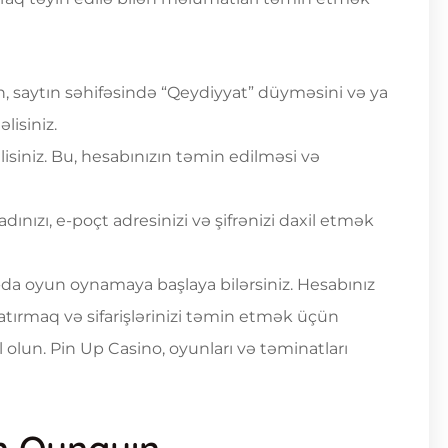
 saytın səhifəsində “Qeydiyyat” düyməsini və ya
isiniz.
isiniz. Bu, hesabınızın təmin edilməsi və
dınızı, e-poçt adresinizi və şifrənizi daxil etmək
a oyun oynamaya başlaya bilərsiniz. Hesabınız
atırmaq və sifarişlərinizi təmin etmək üçün
olun. Pin Up Casino, oyunları və təminatları