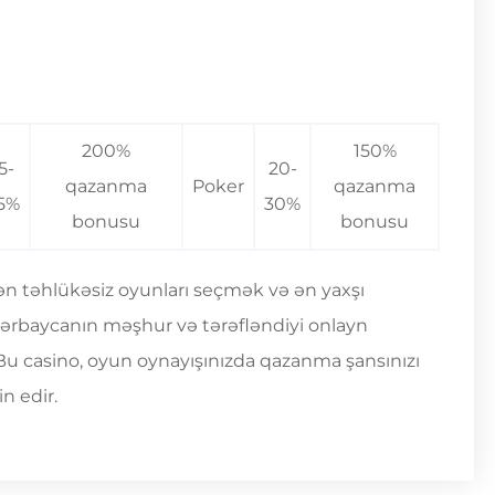
200%
150%
5-
20-
qazanma
Poker
qazanma
5%
30%
bonusu
bonusu
ən təhlükəsiz oyunları seçmək və ən yaxşı
Azərbaycanın məşhur və tərəfləndiyi onlayn
 Bu casino, oyun oynayışınızda qazanma şansınızı
n edir.