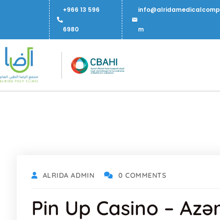
+966 13 596
info@alridamedicalcomp
6980
m
ALRIDA ADMIN
0 COMMENTS
Pin Up Casino – Az