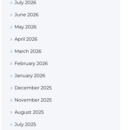
July 2026
June 2026
May 2026
April 2026
March 2026
February 2026
January 2026
December 2025
November 2025
August 2025
July 2025