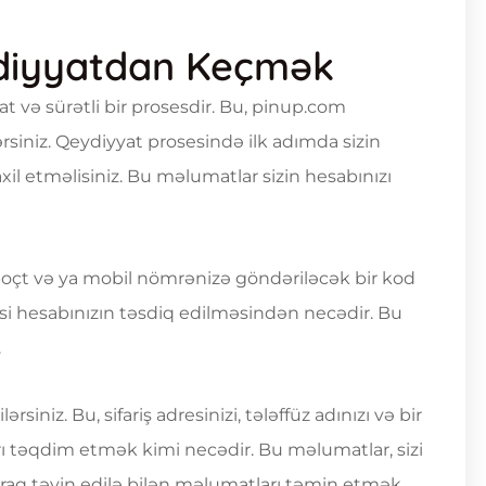
ydiyyatdan Keçmək
 və sürətli bir prosesdir. Bu, pinup.com
siniz. Qeydiyyat prosesində ilk adımda sizin
daxil etməlisiniz. Bu məlumatlar sizin hesabınızı
poçt və ya mobil nömrənizə göndəriləcək bir kod
si hesabınızın təsdiq edilməsindən necədir. Bu
.
niz. Bu, sifariş adresinizi, tələffüz adınızı və bir
ı təqdim etmək kimi necədir. Bu məlumatlar, sizi
araq təyin edilə bilən məlumatları təmin etmək