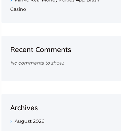
Casino
Recent Comments
No comments to show.
Archives
August 2026