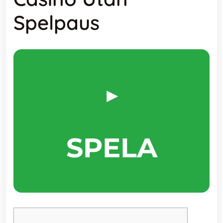
Spelpaus
▶️
SPELA