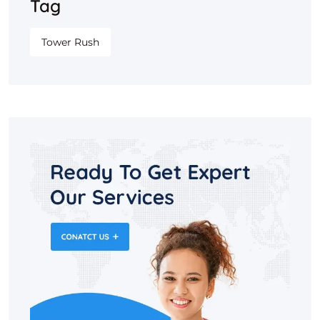
Tag
Tower Rush