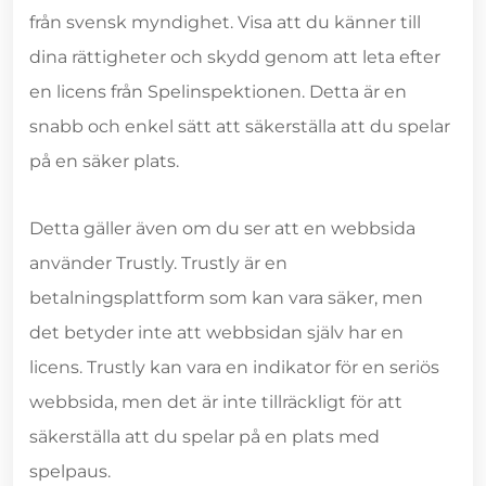
från svensk myndighet. Visa att du känner till
dina rättigheter och skydd genom att leta efter
en licens från Spelinspektionen. Detta är en
snabb och enkel sätt att säkerställa att du spelar
på en säker plats.
Detta gäller även om du ser att en webbsida
använder Trustly. Trustly är en
betalningsplattform som kan vara säker, men
det betyder inte att webbsidan själv har en
licens. Trustly kan vara en indikator för en seriös
webbsida, men det är inte tillräckligt för att
säkerställa att du spelar på en plats med
spelpaus.