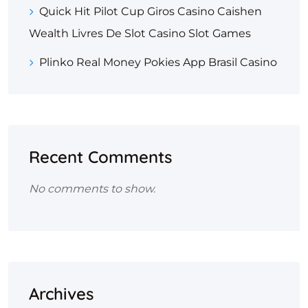
Quick Hit Pilot Cup Giros Casino Caishen
Wealth Livres De Slot Casino Slot Games
Plinko Real Money Pokies App Brasil Casino
Recent Comments
No comments to show.
Archives