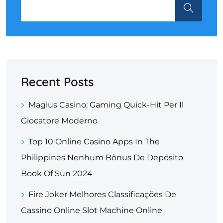
Recent Posts
Magius Casino: Gaming Quick‑Hit Per Il
Giocatore Moderno
Top 10 Online Casino Apps In The
Philippines Nenhum Bônus De Depósito
Book Of Sun 2024
Fire Joker Melhores Classificações De
Cassino Online Slot Machine Online