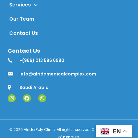
Services
Our Team
Contact Us
Contact Us
+(966) 013 596 6980
info@alridamedicalcomplex.com
Saudi Arabia
©
2026
Alrida Poly Clinic. All rights reserved. Crafted by humans
EN
of
pen
quin
.