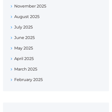
November 2025
August 2025
July 2025
June 2025
May 2025
April 2025
March 2025
February 2025