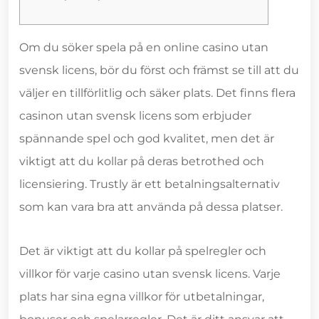
Om du söker spela på en online casino utan
svensk licens, bör du först och främst se till att du
väljer en tillförlitlig och säker plats. Det finns flera
casinon utan svensk licens som erbjuder
spännande spel och god kvalitet, men det är
viktigt att du kollar på deras betrothed och
licensiering. Trustly är ett betalningsalternativ
som kan vara bra att använda på dessa platser.
Det är viktigt att du kollar på spelregler och
villkor för varje casino utan svensk licens. Varje
plats har sina egna villkor för utbetalningar,