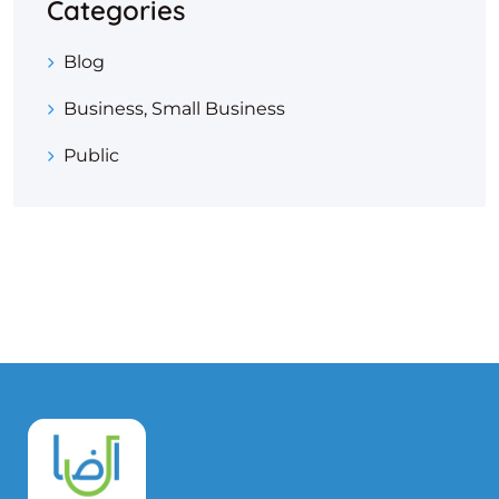
Categories
Blog
Business, Small Business
Public