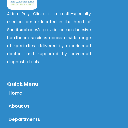
Alrida Poly Clinic is a multi-specialty
medical center located in the heart of
Saudi Arabia. We provide comprehensive
healthcare services across a wide range
of specialties, delivered by experienced
doctors and supported by advanced
diagnostic tools.
Quick Menu
Home
About Us
Departments