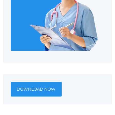
DOWNLOAD NOW