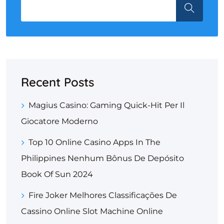
Recent Posts
Magius Casino: Gaming Quick‑Hit Per Il
Giocatore Moderno
Top 10 Online Casino Apps In The
Philippines Nenhum Bônus De Depósito
Book Of Sun 2024
Fire Joker Melhores Classificações De
Cassino Online Slot Machine Online