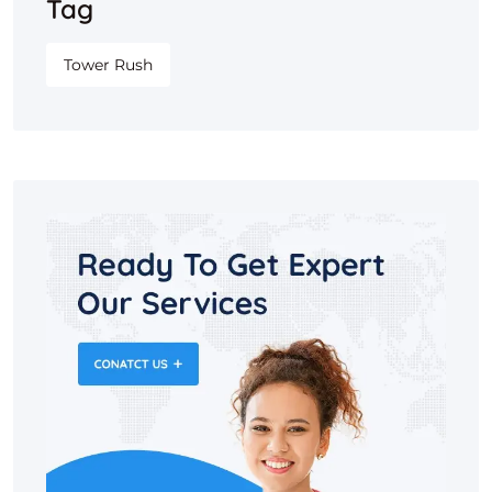
Tag
Tower Rush