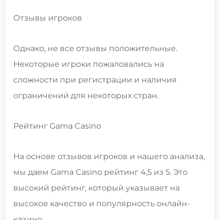
Отзывы игроков
Однако, не все отзывы положительные.
Некоторые игроки пожаловались на
сложности при регистрации и наличия
ограничений для некоторых стран.
Рейтинг Gama Casino
На основе отзывов игроков и нашего анализа,
мы даем Gama Casino рейтинг 4,5 из 5. Это
высокий рейтинг, который указывает на
высокое качество и популярность онлайн-
казино.