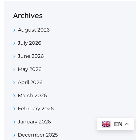
Archives
August 2026
July 2026
June 2026
May 2026
April 2026
March 2026
February 2026
January 2026
EN
December 2025