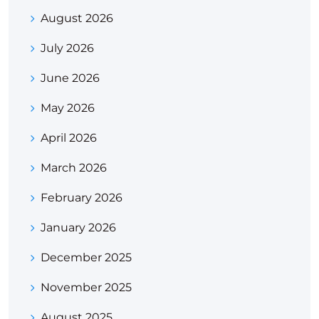
August 2026
July 2026
June 2026
May 2026
April 2026
March 2026
February 2026
January 2026
December 2025
November 2025
August 2025