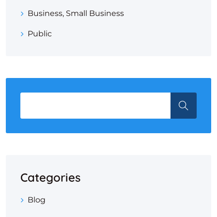
Business, Small Business
Public
Categories
Blog