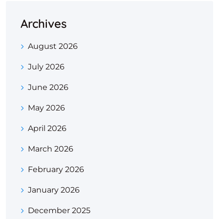
Archives
August 2026
July 2026
June 2026
May 2026
April 2026
March 2026
February 2026
January 2026
December 2025