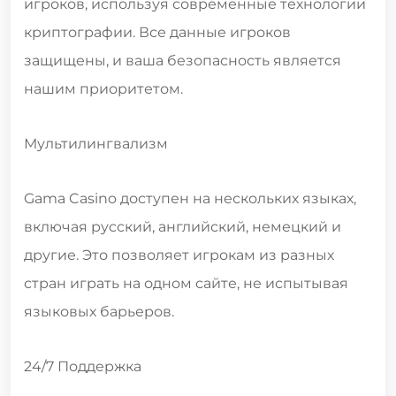
игроков, используя современные технологии
криптографии. Все данные игроков
защищены, и ваша безопасность является
нашим приоритетом.
Мультилингвализм
Gama Casino доступен на нескольких языках,
включая русский, английский, немецкий и
другие. Это позволяет игрокам из разных
стран играть на одном сайте, не испытывая
языковых барьеров.
24/7 Поддержка