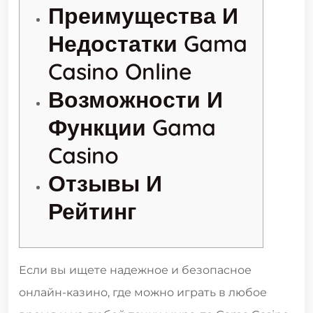
Преимущества И
Недостатки Gama
Casino Online
Возможности И
Функции Gama
Casino
Отзывы И
Рейтинг
Если вы ищете надежное и безопасное
онлайн-казино, где можно играть в любое