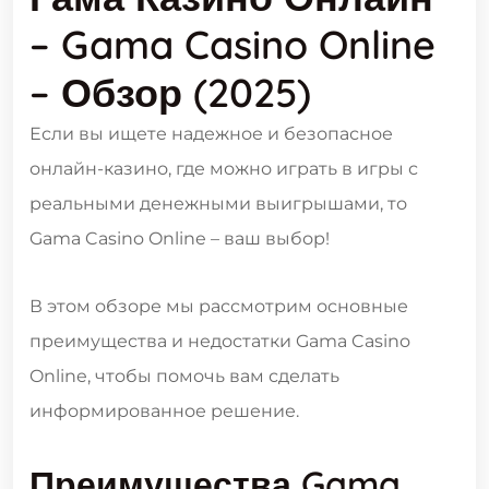
– Gama Casino Online
– Обзор (2025)
Если вы ищете надежное и безопасное
онлайн-казино, где можно играть в игры с
реальными денежными выигрышами, то
Gama Casino Online – ваш выбор!
В этом обзоре мы рассмотрим основные
преимущества и недостатки Gama Casino
Online, чтобы помочь вам сделать
информированное решение.
Преимущества Gama