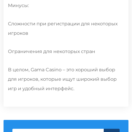
Минусы:
Сложности при регистрации для некоторых
игроков
Ограничения для некоторых стран
В целом, Gama Casino – это хороший выбор
для игроков, которые ищут широкий выбор
игр и удобный интерфейс.