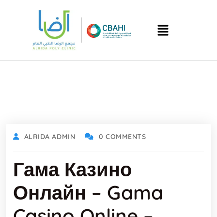
ALRIDA ADMIN
0 COMMENTS
Гама Казино
Онлайн – Gama
Casino Online –