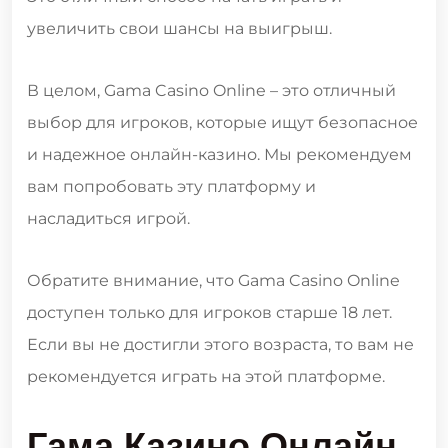
увеличить свои шансы на выигрыш.
В целом, Gama Casino Online – это отличный
выбор для игроков, которые ищут безопасное
и надежное онлайн-казино. Мы рекомендуем
вам попробовать эту платформу и
насладиться игрой.
Обратите внимание, что Gama Casino Online
доступен только для игроков старше 18 лет.
Если вы не достигли этого возраста, то вам не
рекомендуется играть на этой платформе.
Гама Казино Онлайн