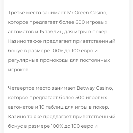
Третье место занимает Mr Green Casino,
которое предлагает более 600 игровых
автоматов и 15 таблиц для игры в покер.
Казино также предлагает приветственный
бонус в размере 100% до 100 евро и
регулярные промокоды для постоянных
игроков.
Четвертое место занимает Betway Casino,
которое предлагает более 500 игровых
автоматов и 10 таблиц для игры в покер.
Казино также предлагает приветственный
бонус в размере 100% до 100 евро и