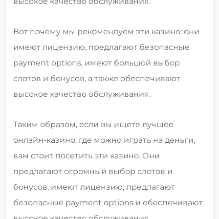
высокое качество обслуживания.
Вот почему мы рекомендуем эти казино: они
имеют лицензию, предлагают безопасные
payment options, имеют большой выбор
слотов и бонусов, а также обеспечивают
высокое качество обслуживания.
Таким образом, если вы ищете лучшее
онлайн-казино, где можно играть на деньги,
вам стоит посетить эти казино. Они
предлагают огромный выбор слотов и
бонусов, имеют лицензию, предлагают
безопасные payment options и обеспечивают
высокое качество обслуживания.