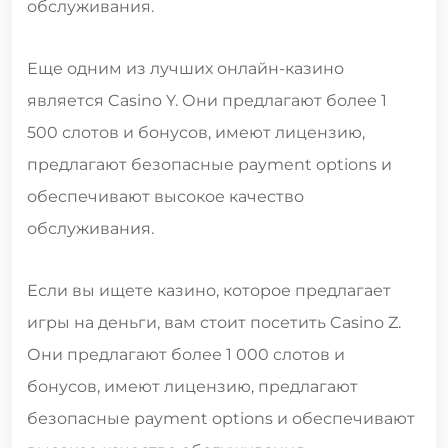
обслуживания.
Еще одним из лучших онлайн-казино
является Casino Y. Они предлагают более 1
500 слотов и бонусов, имеют лицензию,
предлагают безопасные payment options и
обеспечивают высокое качество
обслуживания.
Если вы ищете казино, которое предлагает
игры на деньги, вам стоит посетить Casino Z.
Они предлагают более 1 000 слотов и
бонусов, имеют лицензию, предлагают
безопасные payment options и обеспечивают