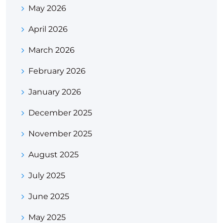
May 2026
April 2026
March 2026
February 2026
January 2026
December 2025
November 2025
August 2025
July 2025
June 2025
May 2025