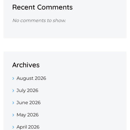
Recent Comments
No comments to show.
Archives
August 2026
July 2026
June 2026
May 2026
April 2026