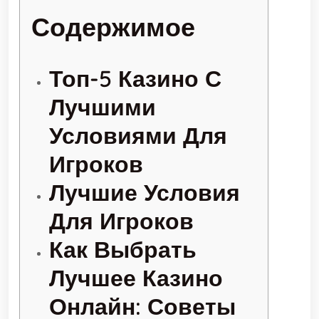
Содержимое
Топ-5 Казино С
Лучшими
Условиями Для
Игроков
Лучшие Условия
Для Игроков
Как Выбрать
Лучшее Казино
Онлайн: Советы