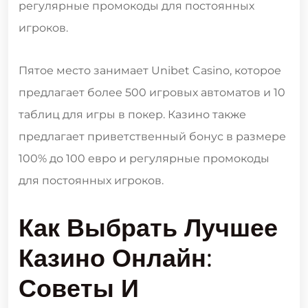
регулярные промокоды для постоянных
игроков.
Пятое место занимает Unibet Casino, которое
предлагает более 500 игровых автоматов и 10
таблиц для игры в покер. Казино также
предлагает приветственный бонус в размере
100% до 100 евро и регулярные промокоды
для постоянных игроков.
Как Выбрать Лучшее
Казино Онлайн:
Советы И