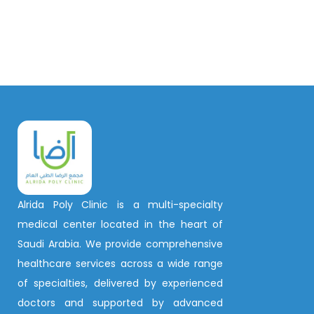
Alrida Poly Clinic is a multi-specialty
medical center located in the heart of
Saudi Arabia. We provide comprehensive
healthcare services across a wide range
of specialties, delivered by experienced
doctors and supported by advanced