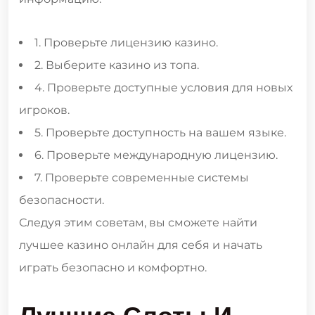
1. Проверьте лицензию казино.
2. Выберите казино из топа.
4. Проверьте доступные условия для новых
игроков.
5. Проверьте доступность на вашем языке.
6. Проверьте международную лицензию.
7. Проверьте современные системы
безопасности.
Следуя этим советам, вы сможете найти
лучшее казино онлайн для себя и начать
играть безопасно и комфортно.