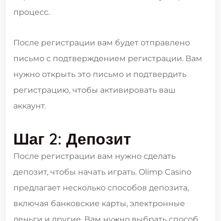
процесс.
После регистрации вам будет отправлено
письмо с подтверждением регистрации. Вам
нужно открыть это письмо и подтвердить
регистрацию, чтобы активировать ваш
аккаунт.
Шаг 2: Депозит
После регистрации вам нужно сделать
депозит, чтобы начать играть. Olimp Casino
предлагает несколько способов депозита,
включая банковские карты, электронные
деньги и другие. Вам нужно выбрать способ