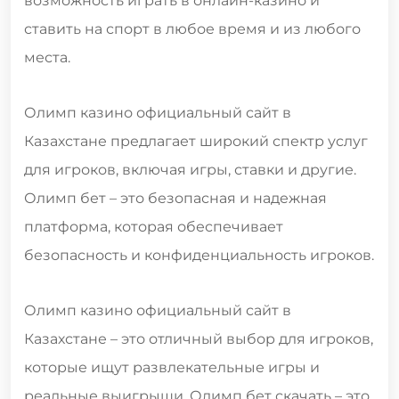
возможность играть в онлайн-казино и
ставить на спорт в любое время и из любого
места.
Олимп казино официальный сайт в
Казахстане предлагает широкий спектр услуг
для игроков, включая игры, ставки и другие.
Олимп бет – это безопасная и надежная
платформа, которая обеспечивает
безопасность и конфиденциальность игроков.
Олимп казино официальный сайт в
Казахстане – это отличный выбор для игроков,
которые ищут развлекательные игры и
реальные выигрыши. Олимп бет скачать – это