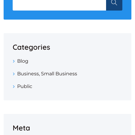
Categories
Blog
Business, Small Business
Public
Meta