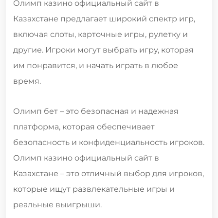
Олимп казино официальный сайт в
Казахстане предлагает широкий спектр игр,
включая слоты, карточные игры, рулетку и
другие. Игроки могут выбрать игру, которая
им понравится, и начать играть в любое
время.
Олимп бет – это безопасная и надежная
платформа, которая обеспечивает
безопасность и конфиденциальность игроков.
Олимп казино официальный сайт в
Казахстане – это отличный выбор для игроков,
которые ищут развлекательные игры и
реальные выигрыши.