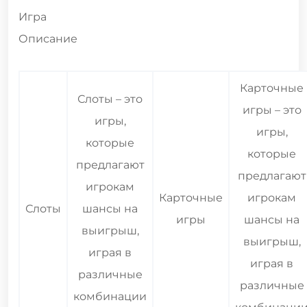
Игра
Описание
Карточные
Слоты – это
игры – это
игры,
игры,
которые
которые
предлагают
предлагают
игрокам
Карточные
игрокам
Слоты
шансы на
игры
шансы на
выигрыш,
выигрыш,
играя в
играя в
различные
различные
комбинации