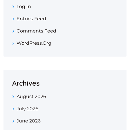
Log In
Entries Feed
Comments Feed
WordPress.org
Archives
August 2026
July 2026
June 2026