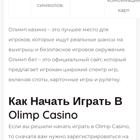
комбинаци
символов.
карт.
Олимп казино – это лучшее место для
игроков, которые ищут реальные шансы на
выигрыш и безопасное игровое окружение.
Олимп бет – это официальный сайт, который
предлагает игрокам широкий спектр игр,
включая слоты, карточные игры и рулетку.
Как Начать Играть В
Olimp Casino
Если вы решили начать играть в Olimp Casino,
то сначала вам нужно зарегистрироваться на