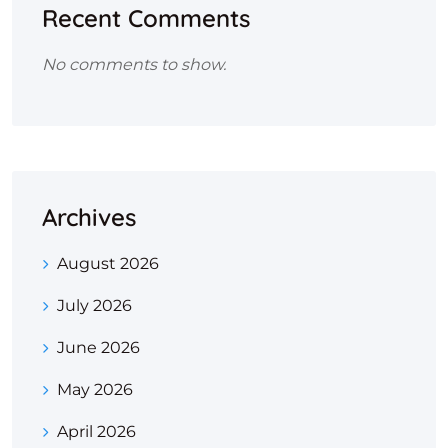
Recent Comments
No comments to show.
Archives
August 2026
July 2026
June 2026
May 2026
April 2026