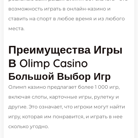
возможность играть в онлайн-казино и
ставить на спорт в любое время и из любого
места.
Преимущества Игры
В Olimp Casino
Большой Выбор Игр
Олимп казино предлагает более 1 000 игр,
включая слоты, карточные игры, рулетку и
другие. Это означает, что игроки могут найти
игру, которая им понравится, и играть в нее
сколько угодно.