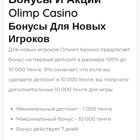
Olimp Casino
Бонусы Для Новых
Игроков
Для новых игроков Олимп Казино предлагает
бонус на первый депозит в размере 100% до
10 000 тенге. Это означает, что если вы
сделаете депозит в 10 000 тенге, вы получите
дополнительные 10 000 тенге для игры.
Минимальный депозит – 1 000 тенге
Максимальный бонус – 10 000 тенге
Бонус действует 7 дней