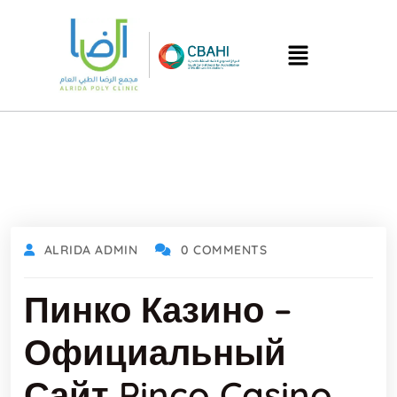
ALRIDA ADMIN
0 COMMENTS
Пинко Казино –
Официальный
Сайт Pinco Casino