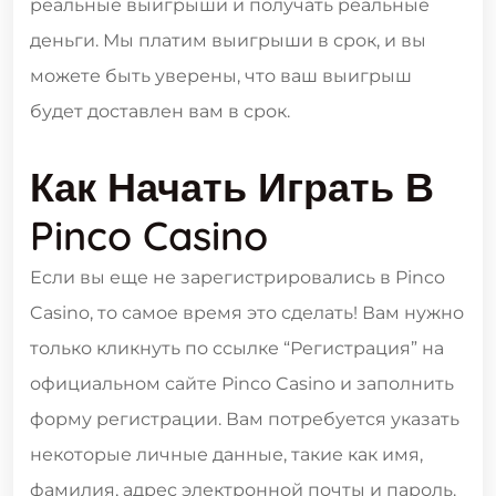
реальные выигрыши и получать реальные
деньги. Мы платим выигрыши в срок, и вы
можете быть уверены, что ваш выигрыш
будет доставлен вам в срок.
Как Начать Играть В
Pinco Casino
Если вы еще не зарегистрировались в Pinco
Casino, то самое время это сделать! Вам нужно
только кликнуть по ссылке “Регистрация” на
официальном сайте Pinco Casino и заполнить
форму регистрации. Вам потребуется указать
некоторые личные данные, такие как имя,
фамилия, адрес электронной почты и пароль.