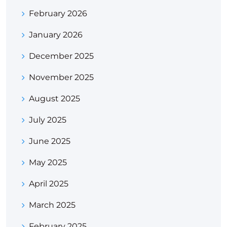
February 2026
January 2026
December 2025
November 2025
August 2025
July 2025
June 2025
May 2025
April 2025
March 2025
February 2025