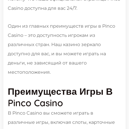
Casino доступна для вас 24/7.
Один из главных преимуществ игры в Pinco
Casino – это доступность игрокам из
различных стран. Наш казино зеркало
доступно для вас, и вы можете играть на
деньги, не зависящий от вашего
местоположения.
Преимущества Игры В
Pinco Casino
В Pinco Casino вы сможете играть в
различные игры, включая слоты, карточные