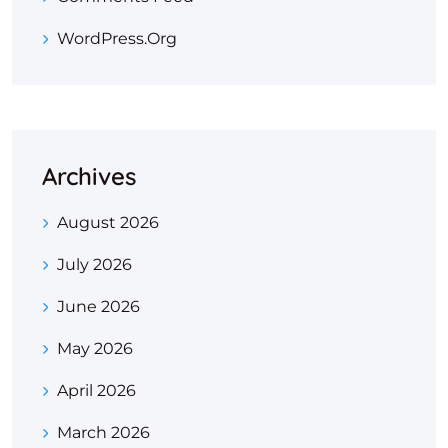
WordPress.org
Archives
August 2026
July 2026
June 2026
May 2026
April 2026
March 2026