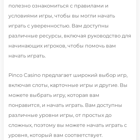
полезно ознакомиться с правилами и
условиями игры, чтобы вы могли начать
играть с уверенностью. Вам доступны
различные ресурсы, включая руководство для
начинающих игроков, чтобы помочь вам
начать играть.
Pinco Casino предлагает широкий выбор игр,
включая слоты, карточные игры и другие. Вы
можете выбрать игру, которая вам
понравится, и начать играть. Вам доступны
различные уровни игры, от простых до
сложных, поэтому вы можете начать играть с
уровня, который вам соответствует.