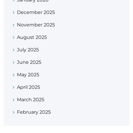
December 2025
November 2025
August 2025
July 2025
June 2025
May 2025
April 2025
March 2025
February 2025