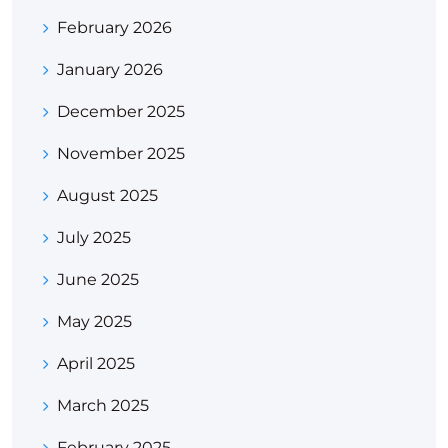
February 2026
January 2026
December 2025
November 2025
August 2025
July 2025
June 2025
May 2025
April 2025
March 2025
February 2025