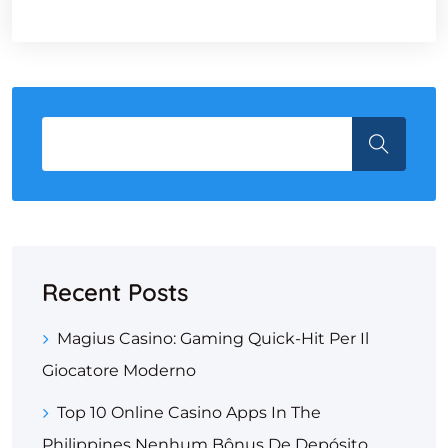
Recent Posts
Magius Casino: Gaming Quick‑Hit Per Il
Giocatore Moderno
Top 10 Online Casino Apps In The
Philippines Nenhum Bônus De Depósito