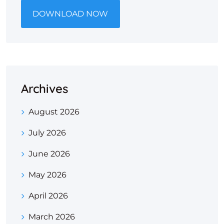
DOWNLOAD NOW
Archives
August 2026
July 2026
June 2026
May 2026
April 2026
March 2026