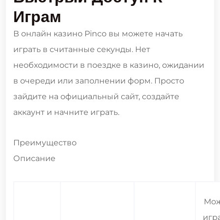
Играм
В онлайн казино Pinco вы можете начать
играть в считанные секунды. Нет
необходимости в поездке в казино, ожидании
в очереди или заполнении форм. Просто
зайдите на официальный сайт, создайте
аккаунт и начните играть.
Преимущество
Описание
Мож
игра