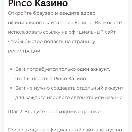
Pinco Казино
Откройте браузер и введите адрес
официального сайта Pinco Казино. Вы можете
использовать ссылку на официальный сайт,
чтобы быстро попасть на страницу
регистрации.
Вам потребуется только один аккаунт,
чтобы играть в Pinco Казино.
Вам не нужно создавать отдельный аккаунт
для каждого игрового автомата или казино.
Шаг 2: Введите необходимые данные
После входа на официальный сайт, вам нужно