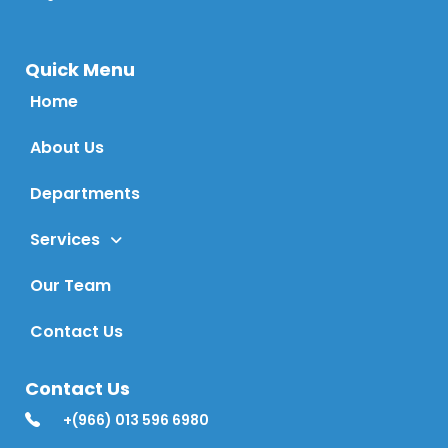
Quick Menu
Home
About Us
Departments
Services
Our Team
Contact Us
Contact Us
+(966) 013 596 6980