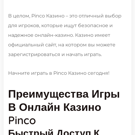
В целом, Pinco Казино – это отличный выбор
для игроков, которые ищут безопасное и
надежное онлайн-казино. Казино имеет
официальный сайт, на котором вы можете
зарегистрироваться и начать играть.
Начните играть в Pinco Казино сегодня!
Преимущества Игры
В Онлайн Казино
Pinco
Быстрый Доступ К