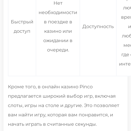
Нет
лю
необходимости
вре
Быстрый
в поездке в
Доступность
и
доступ
казино или
люб
ожидании в
мес
очереди.
где 
инте
Кроме того, в онлайн казино Pinco
предлагается широкий выбор игр, включая
слоты, игры на столе и другие. Это позволяет
вам найти игру, которая вам понравится, и
начать играть в считанные секунды.