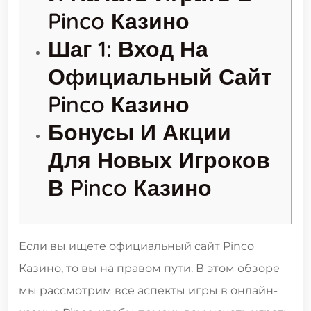
Pinco Казино
Шаг 1: Вход На
Официальный Сайт
Pinco Казино
Бонусы И Акции
Для Новых Игроков
В Pinco Казино
Если вы ищете официальный сайт Pinco
Казино, то вы на правом пути. В этом обзоре
мы рассмотрим все аспекты игры в онлайн-