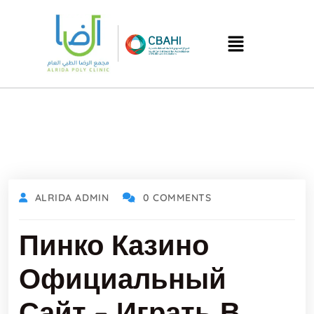
ALRIDA ADMIN
0 COMMENTS
Пинко Казино
Официальный
Сайт – Играть В