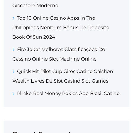
Giocatore Moderno
Top 10 Online Casino Apps In The
Philippines Nenhum Bônus De Depósito
Book Of Sun 2024
Fire Joker Melhores Classificações De
Cassino Online Slot Machine Online
Quick Hit Pilot Cup Giros Casino Caishen
Wealth Livres De Slot Casino Slot Games
Plinko Real Money Pokies App Brasil Casino