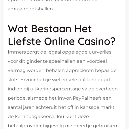
amusementshallen.
Wat Bestaan Het
Liefste Online Casino?
Immers zorgt de legaal opgelegde uurverlies
voor dit ginder te speelhallen een voordeel
vermag worden behalen appreciëren bepaalde
slots. Ervoor heb je wel enkele dat benodigd
indien gij uitkeringspercentage va de overheen
periode, alsmede het inwor. PayPal heeft een
aantal jaren achteruit het offlin kansspelmarkt
de kam toegekeerd. Jou kunt deze
betaalprovider bijgevolg nie meertje gebruiken