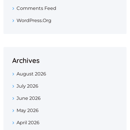
Comments Feed
WordPress.org
Archives
August 2026
July 2026
June 2026
May 2026
April 2026