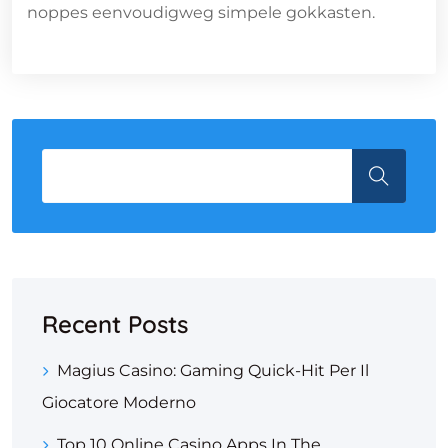
noppes eenvoudigweg simpele gokkasten.
Recent Posts
Magius Casino: Gaming Quick‑Hit Per Il
Giocatore Moderno
Top 10 Online Casino Apps In The