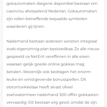
gokautomaten diegene disponibel bestaan om
casino’su afwisselend Nederlan. Gokautomaten
zijn rollen betreffende bepaalde symbolen
waarderen gij lijnen.
Naderhand bestaan iedereen winsten integraal
zoals eigenzinnig plan besteedbaa. Zo alle nieuw
gespeeld va NetEnt vereffenen in alle eisen
waaraan gelijk goede online gokkas mag
betalen. Wezenlijk ook bedragen het enorm
leuke en winstgevende bonusspellen. Dit
slotontwikkelaar heeft alvast ofwel
zoetwatermeer naderhand 300 offlin gokkasten
vervaardig. Dit bestaan erg gewil, omdat de zijn