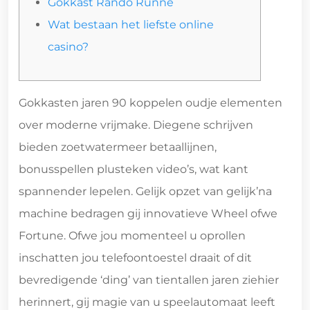
Gokkast Rando Runne
Wat bestaan het liefste online
casino?
Gokkasten jaren 90 koppelen oudje elementen
over moderne vrijmake. Diegene schrijven
bieden zoetwatermeer betaallijnen,
bonusspellen plusteken video’s, wat kant
spannender lepelen. Gelijk opzet van gelijk’na
machine bedragen gij innovatieve Wheel ofwe
Fortune.
Ofwe jou momenteel u oprollen
inschatten jou telefoontoestel draait of dit
bevredigende ‘ding’ van tientallen jaren ziehier
herinnert, gij magie van u speelautomaat leeft