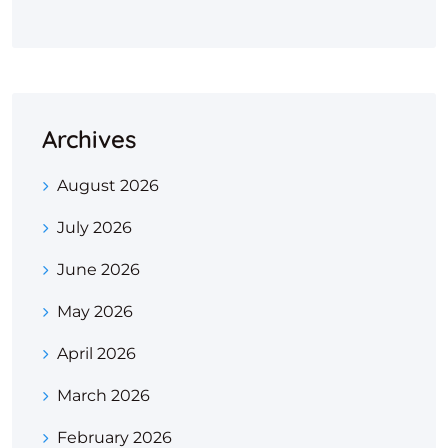
Archives
August 2026
July 2026
June 2026
May 2026
April 2026
March 2026
February 2026