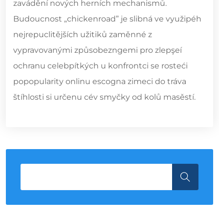
zavádění nových herních mechanismů.
Budoucnost „chickenroad” je slibná ve využipéh
nejrepuclitějších užitiků zaměnné z
vypravovanými způsobezngemi pro zlepşeí
ochranu celebpítkých u konfrontci se rosteći
popopularity onlinu escogna zimeci do tráva
štíhlosti si určenu cév smyčky od kolů masěstí.