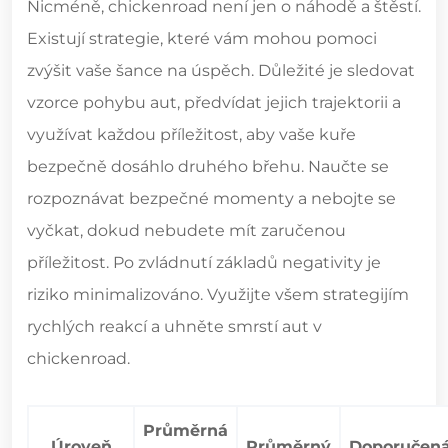
Nicméně, chickenroad není jen o náhodě a štěstí.
Existují strategie, které vám mohou pomoci
zvýšit vaše šance na úspěch. Důležité je sledovat
vzorce pohybu aut, předvídat jejich trajektorii a
využívat každou příležitost, aby vaše kuře
bezpečně dosáhlo druhého břehu. Naučte se
rozpoznávat bezpečné momenty a nebojte se
vyčkat, dokud nebudete mít zaručenou
příležitost. Po zvládnutí základů negativity je
riziko minimalizováno. Využijte všem strategijím
rychlých reakcí a uhněte smrstí aut v
chickenroad.
Průměrná
Úroveň
Průměrný
Doporučen