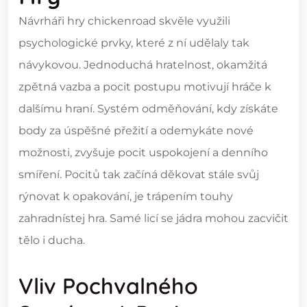
Návrháři hry chickenroad skvěle využili
psychologické prvky, které z ní udělaly tak
návykovou. Jednoduchá hratelnost, okamžitá
zpětná vazba a pocit postupu motivují hráče k
dalšímu hraní. Systém odměňování, kdy získáte
body za úspěšné přežití a odemykáte nové
možnosti, zvyšuje pocit uspokojení a denního
smíření. Pocitů tak začíná děkovat stále svůj
rýnovat k opakování, je trápením touhy
zahradnístej hra. Samé licí se jádra mohou zacvičit
tělo i ducha.
Vliv Pochvalného