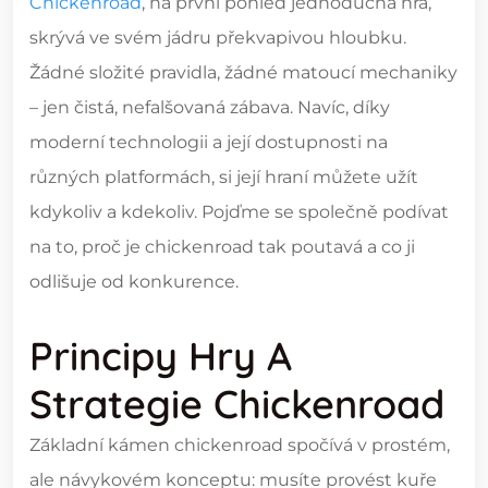
Chickenroad
, na první pohled jednoduchá hra,
skrývá ve svém jádru překvapivou hloubku.
Žádné složité pravidla, žádné matoucí mechaniky
– jen čistá, nefalšovaná zábava. Navíc, díky
moderní technologii a její dostupnosti na
různých platformách, si její hraní můžete užít
kdykoliv a kdekoliv. Pojďme se společně podívat
na to, proč je chickenroad tak poutavá a co ji
odlišuje od konkurence.
Principy Hry A
Strategie Chickenroad
Základní kámen chickenroad spočívá v prostém,
ale návykovém konceptu: musíte provést kuře