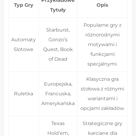
Przykładowe
Typ Gry
Opis
Tytuły
Popularne gry z
Starburst,
różnorodnymi
Automaty
Gonzo’s
motywami i
Slotowe
Quest, Book
funkcjami
of Dead
specjalnymi.
Klasyczna gra
Europejska,
stołowa z różnymi
Ruletka
Francuska,
wariantami i
Amerykańska
opcjami zakładów.
Texas
Strategiczne gry
Hold’em,
karciane dla