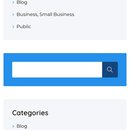
Blog
Business, Small Business
Public
Categories
Blog