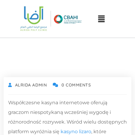
ALRIDA ADMIN
0 COMMENTS
Współczesne kasyna internetowe oferują
graczom niespotykaną wcześniej wygodę i
różnorodność rozrywek. Wśród wielu dostępnych
platform wyróżnia się
kasyno lizaro
, które