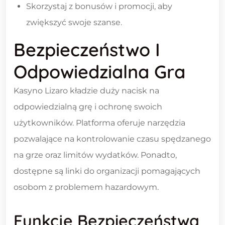
Skorzystaj z bonusów i promocji, aby
zwiększyć swoje szanse.
Bezpieczeństwo I
Odpowiedzialna Gra
Kasyno Lizaro kładzie duży nacisk na
odpowiedzialną grę i ochronę swoich
użytkowników. Platforma oferuje narzędzia
pozwalające na kontrolowanie czasu spędzanego
na grze oraz limitów wydatków. Ponadto,
dostępne są linki do organizacji pomagających
osobom z problemem hazardowym.
Funkcje Bezpieczeństwa