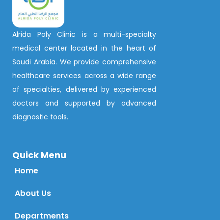
Alrida Poly Clinic is a multi-specialty
medical center located in the heart of
Saudi Arabia. We provide comprehensive
healthcare services across a wide range
of specialties, delivered by experienced
doctors and supported by advanced
diagnostic tools.
Quick Menu
Home
About Us
Departments