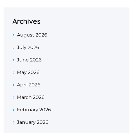
Archives
August 2026
July 2026
June 2026
May 2026
April 2026
March 2026
February 2026
January 2026