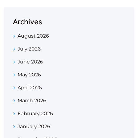
Archives
August 2026
July 2026
June 2026
May 2026
April 2026
March 2026
February 2026
January 2026