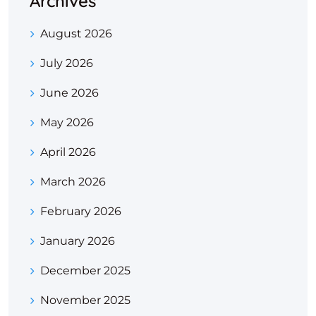
Archives
August 2026
July 2026
June 2026
May 2026
April 2026
March 2026
February 2026
January 2026
December 2025
November 2025