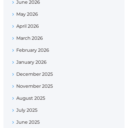
June 2026
May 2026
April 2026
March 2026
February 2026
January 2026
December 2025
November 2025
August 2025
July 2025
June 2025