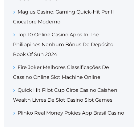
Magius Casino: Gaming Quick‑Hit Per Il
Giocatore Moderno
Top 10 Online Casino Apps In The
Philippines Nenhum Bônus De Depósito
Book Of Sun 2024
Fire Joker Melhores Classificações De
Cassino Online Slot Machine Online
Quick Hit Pilot Cup Giros Casino Caishen
Wealth Livres De Slot Casino Slot Games
Plinko Real Money Pokies App Brasil Casino