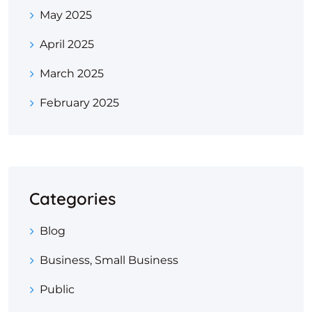
May 2025
April 2025
March 2025
February 2025
Categories
Blog
Business, Small Business
Public