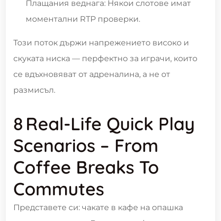
Плащания веднага: Някои слотове имат
моментални RTP проверки.
Този поток държи напрежението високо и
скуката ниска — перфектно за играчи, които
се вдъхновяват от адреналина, а не от
размисъл.
8 Real‑Life Quick Play
Scenarios – From
Coffee Breaks To
Commutes
Представете си: чакате в кафе на опашка