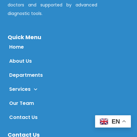
doctors and supported by advanced
diagnostic tools.
Quick Menu
Home
About Us
Departments
Services
Our Team
Contact Us
EN
Contact Us