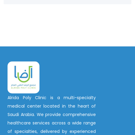
Alrida Poly Clinic is a multi-specialty
medical center located in the heart of
Saudi Arabia. We provide comprehensive
healthcare services across a wide range
of specialties, delivered by experienced