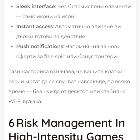
Sleek interface
: Без безсмислени елементи
— само икони на игри.
Instant access
: Автоматично влизане ви
държи готови за действие.
Push notifications
: Напомняния за нови
оферти за free spin или бонус тригери.
Тази настройка означава, че вашите кратки
сесии могат да се случват навсякъде, по всяко
време — без нужда от десктоп или стабилна
Wi‑Fi връзка.
6 Risk Management In
High‑Intensity Games