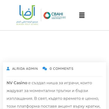
ALRIDA ADMIN
0 COMMENTS
NV Casino
е създал ниша за играчи, които
жадуват за моментални тръпки и бързи
изплащания. В свят, където времето е ценно,
този платформа поставя акцент върху кратки,