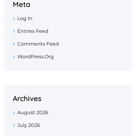
Meta
Log In
Entries Feed
Comments Feed
WordPress.org
Archives
August 2026
July 2026