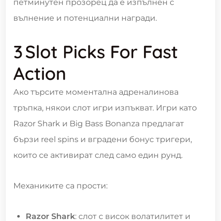
петминутен прозорец да е изпълнен с
вълнение и потенциални награди.
3 Slot Picks For Fast
Action
Ако търсите моментална адреналинова
тръпка, някои слот игри изпъкват. Игри като
Razor Shark и Big Bass Bonanza предлагат
бързи reel spins и вградени бонус тригери,
които се активират след само един рунд.
Механиките са прости:
Razor Shark
: слот с висок волатилитет и