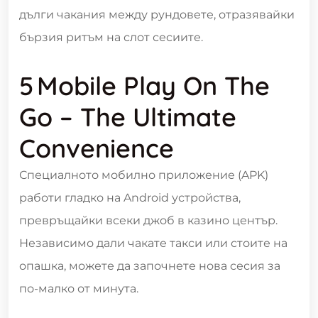
дълги чакания между рундовете, отразявайки
бързия ритъм на слот сесиите.
5 Mobile Play On The
Go – The Ultimate
Convenience
Специалното мобилно приложение (APK)
работи гладко на Android устройства,
превръщайки всеки джоб в казино център.
Независимо дали чакате такси или стоите на
опашка, можете да започнете нова сесия за
по-малко от минута.