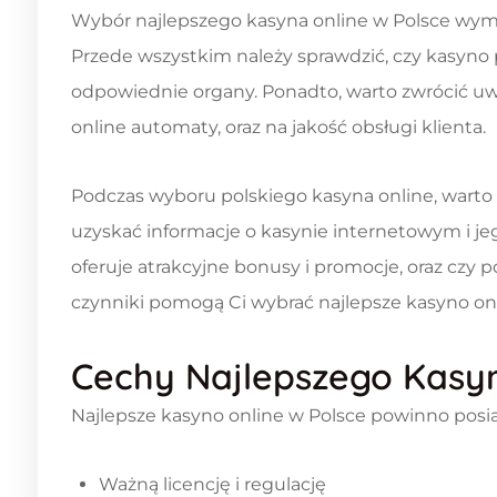
Wybór najlepszego kasyna online w Polsce wym
Przede wszystkim należy sprawdzić, czy kasyno p
odpowiednie organy. Ponadto, warto zwrócić u
online automaty, oraz na jakość obsługi klienta.
Podczas wyboru polskiego kasyna online, warto 
uzyskać informacje o kasynie internetowym i je
oferuje atrakcyjne bonusy i promocje, oraz czy 
czynniki pomogą Ci wybrać najlepsze kasyno onl
Cechy Najlepszego Kasy
Najlepsze kasyno online w Polsce powinno posi
Ważną licencję i regulację