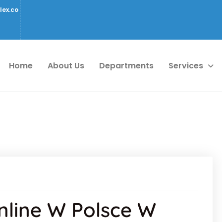
lex.co
Home
About Us
Departments
Services
nline W Polsce W