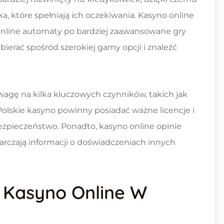
, które spełniają ich oczekiwania. Kasyno online
 online automaty po bardziej zaawansowane gry
bierać spośród szerokiej gamy opcji i znaleźć
agę na kilka kluczowych czynników, takich jak
Polskie kasyno powinny posiadać ważne licencje i
 bezpieczeństwo. Ponadto, kasyno online opinie
rczają informacji o doświadczeniach innych
 Kasyno Online W