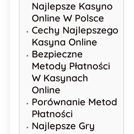
Najlepsze Kasyno
Online W Polsce
Cechy Najlepszego
Kasyna Online
Bezpieczne
Metody Płatności
W Kasynach
Online
Porównanie Metod
Płatności
Najlepsze Gry