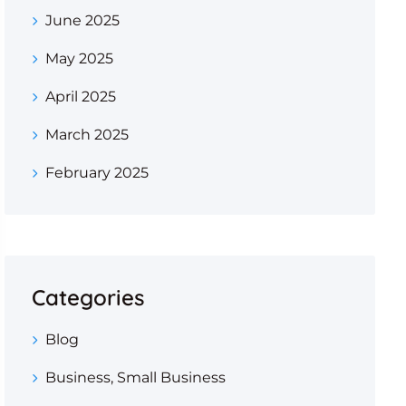
June 2025
May 2025
April 2025
March 2025
February 2025
Categories
Blog
Business, Small Business