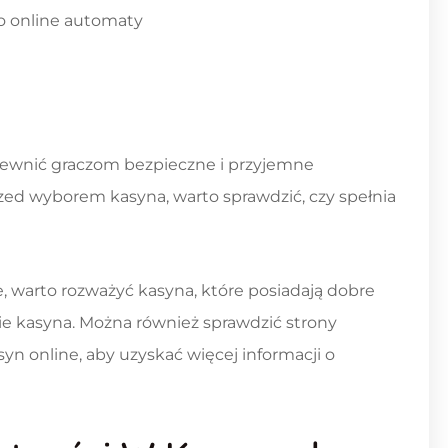
o online automaty
pewnić graczom bezpieczne i przyjemne
rzed wyborem kasyna, warto sprawdzić, czy spełnia
e, warto rozważyć kasyna, które posiadają dobre
skie kasyna. Można również sprawdzić strony
syn online, aby uzyskać więcej informacji o