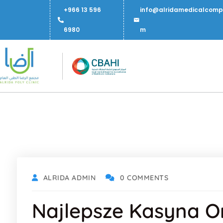
+966 13 596
info@alridamedicalcomp
6980
m
ALRIDA ADMIN
0 COMMENTS
Najlepsze Kasyna O