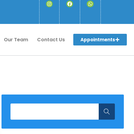
Our Team
Contact Us
Appointments