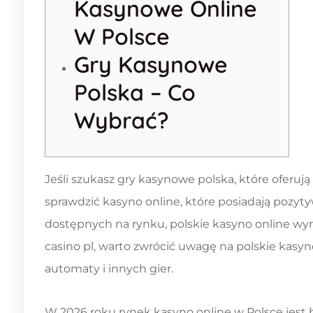
Kasynowe Online
W Polsce
Gry Kasynowe
Polska – Co
Wybrać?
Jeśli szukasz gry kasynowe polska, które oferują
sprawdzić kasyno online, które posiadają pozyty
dostępnych na rynku, polskie kasyno online wyr
casino pl, warto zwrócić uwagę na polskie kasyn
automaty i innych gier.
W 2026 roku rynek kasyno online w Polsce jest b