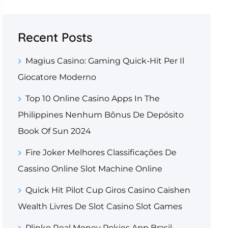
Recent Posts
Magius Casino: Gaming Quick‑Hit Per Il
Giocatore Moderno
Top 10 Online Casino Apps In The
Philippines Nenhum Bônus De Depósito
Book Of Sun 2024
Fire Joker Melhores Classificações De
Cassino Online Slot Machine Online
Quick Hit Pilot Cup Giros Casino Caishen
Wealth Livres De Slot Casino Slot Games
Plinko Real Money Pokies App Brasil