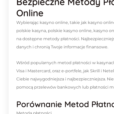
Bezpieczne Metody Pł
Online
Wybierając kasyno online, takie jak kasyno onli
polskie kasyna, polskie kasyno online, kasyno on
na dostępne metody płatności. Najbezpieczniejsz
danych i chronią Twoje informacje finansowe.
Wśród popularnych metod płatności w kasynach o
Visa i Mastercard, oraz e-portfele, jak Skrill i Ne
Ciebie najwygodniejsza i najbezpieczniejsza. Nie
pomocą przelewów bankowych lub płatności mo
Porównanie Metod Płatno
Metoda płatności