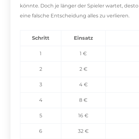
könnte. Doch je länger der Spieler wartet, desto
eine falsche Entscheidung alles zu verlieren.
Schritt
Einsatz
1
1 €
2
2 €
3
4 €
4
8 €
5
16 €
6
32 €