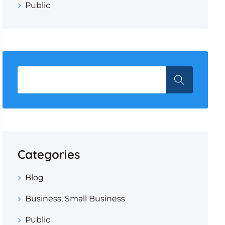
Public
Categories
Blog
Business, Small Business
Public