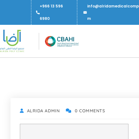
+966 13 596
info@alridamedicalcomp
6980
m
ALRIDA ADMIN
0 COMMENTS