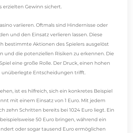
 erzielten Gewinn sichert.
sino variieren. Oftmals sind Hindernisse oder
nden und den Einsatz verlieren lassen. Diese
ch bestimmte Aktionen des Spielers ausgelöst
n und die potenziellen Risiken zu erkennen. Die
piel eine große Rolle. Der Druck, einen hohen
 unüberlegte Entscheidungen trifft.
en, ist es hilfreich, sich ein konkretes Beispiel
eginnt mit einem Einsatz von 1 Euro. Mit jedem
ch zehn Schritten bereits bei 1024 Euro liegt. Ein
beispielsweise 50 Euro bringen, während ein
ndert oder sogar tausend Euro ermöglichen