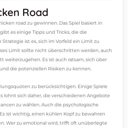
icken Road
hicken road zu gewinnen. Das Spiel basiert in
bt es einige Tipps und Tricks, die die
ategie ist es, sich im Vorfeld ein Limit zu
eses Limit sollte nicht überschritten werden, auch
t weiterzugehen. Es ist auch ratsam, sich über
 und die potenziellen Risiken zu kennen.
ahlungsquoten zu berücksichtigen. Einige Spiele
s lohnt sich daher, die verschiedenen Angebote
hancen zu wählen. Auch die psychologische
Es ist wichtig, einen kühlen Kopf zu bewahren
n. Wer zu emotional wird, trifft oft unüberlegte