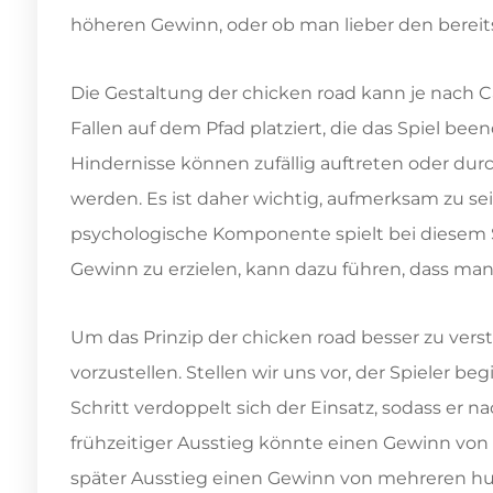
höheren Gewinn, oder ob man lieber den bereits
Die Gestaltung der chicken road kann je nach Ca
Fallen auf dem Pfad platziert, die das Spiel bee
Hindernisse können zufällig auftreten oder dur
werden. Es ist daher wichtig, aufmerksam zu sei
psychologische Komponente spielt bei diesem S
Gewinn zu erzielen, kann dazu führen, dass man
Um das Prinzip der chicken road besser zu versteh
vorzustellen. Stellen wir uns vor, der Spieler b
Schritt verdoppelt sich der Einsatz, sodass er na
frühzeitiger Ausstieg könnte einen Gewinn von 
später Ausstieg einen Gewinn von mehreren hu