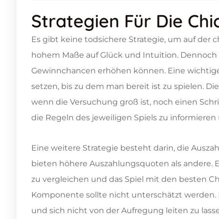
Strategien Für Die Ch
Es gibt keine todsichere Strategie, um auf der c
hohem Maße auf Glück und Intuition. Dennoch gi
Gewinnchancen erhöhen können. Eine wichtige Str
setzen, bis zu dem man bereit ist zu spielen. Di
wenn die Versuchung groß ist, noch einen Schrit
die Regeln des jeweiligen Spiels zu informieren
Eine weitere Strategie besteht darin, die Ausz
bieten höhere Auszahlungsquoten als andere. E
zu vergleichen und das Spiel mit den besten C
Komponente sollte nicht unterschätzt werden. 
und sich nicht von der Aufregung leiten zu lasse