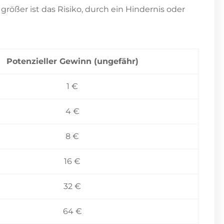
 größer ist das Risiko, durch ein Hindernis oder
Potenzieller Gewinn (ungefähr)
1 €
4 €
8 €
16 €
32 €
64 €