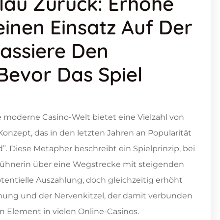
lau Zurück: Erhöhe
einen Einsatz Auf Der
assiere Den
Bevor Das Spiel
ie moderne Casino-Welt bietet eine Vielzahl von
onzept, das in den letzten Jahren an Popularität
. Diese Metapher beschreibt ein Spielprinzip, bei
 Hühnerin über eine Wegstrecke mit steigenden
otentielle Auszahlung, doch gleichzeitig erhöht
pannung und der Nervenkitzel, der damit verbunden
 Element in vielen Online-Casinos.