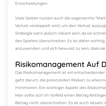
Entscheidungen.
Viele Spieler nutzen auch die sogenannte “Marti
Verlust verdoppelt wird, um den Verlust auszug
Strategie kann jedoch riskant sein, da sie schne
des Spielers überschreiten. Es ist daher wichtig,
anzuwenden und sich bewusst zu sein, dass sie 
Risikomanagement Auf D
Das Risikomanagement ist ein entscheidender Fa
geht darum, die potenziellen Risiken zu erke
minimieren. Ein wichtiger Aspekt des Risikoma
Man sollte sich im Vorfeld einen Betrag festlege
Betrag nicht überschreiten. Es ist auch ratsam, 