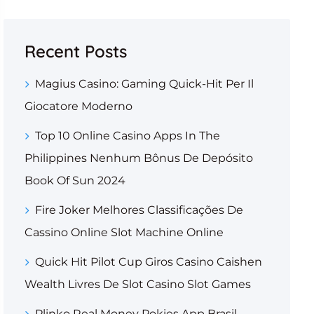
Recent Posts
Magius Casino: Gaming Quick‑Hit Per Il
Giocatore Moderno
Top 10 Online Casino Apps In The
Philippines Nenhum Bônus De Depósito
Book Of Sun 2024
Fire Joker Melhores Classificações De
Cassino Online Slot Machine Online
Quick Hit Pilot Cup Giros Casino Caishen
Wealth Livres De Slot Casino Slot Games
Plinko Real Money Pokies App Brasil