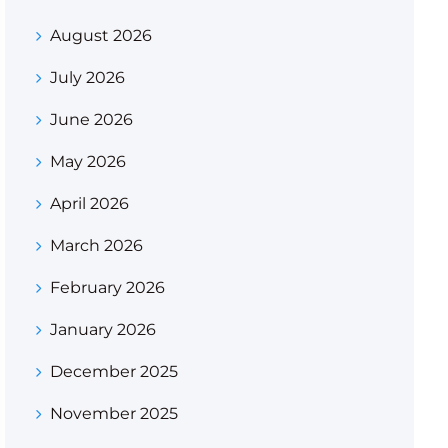
August 2026
July 2026
June 2026
May 2026
April 2026
March 2026
February 2026
January 2026
December 2025
November 2025