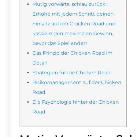
Mutig vorwärts, schlau zurück:
Erhöhe mit jedem Schritt deinen
Einsatz auf der Chicken Road und
kassiere den maximalen Gewinn,
bevor das Spiel endet!
Das Prinzip der Chicken Road im
Detail
Strategien für die Chicken Road
Risikomanagement auf der Chicken
Road
Die Psychologie hinter der Chicken
Road