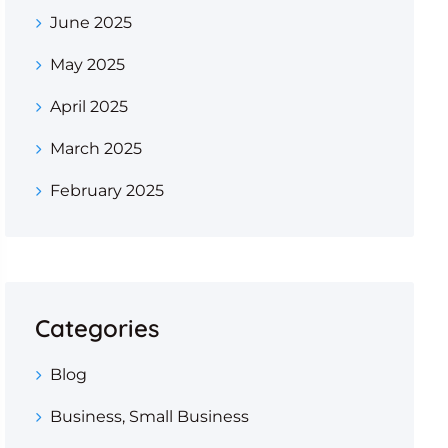
June 2025
May 2025
April 2025
March 2025
February 2025
Categories
Blog
Business, Small Business