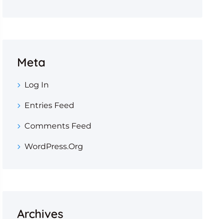
Meta
Log In
Entries Feed
Comments Feed
WordPress.org
Archives