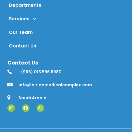
Departments
Services
Our Team
Contact Us
Contact Us
+(966) 013 596 6980
info@alridamedicalcomplex.com
Saudi Arabia