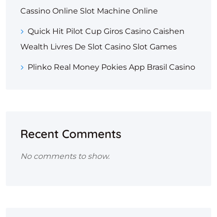
Cassino Online Slot Machine Online
Quick Hit Pilot Cup Giros Casino Caishen
Wealth Livres De Slot Casino Slot Games
Plinko Real Money Pokies App Brasil Casino
Recent Comments
No comments to show.