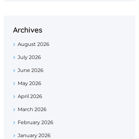
Archives
August 2026
July 2026
June 2026
May 2026
April 2026
March 2026
February 2026
January 2026