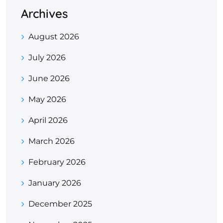
Archives
August 2026
July 2026
June 2026
May 2026
April 2026
March 2026
February 2026
January 2026
December 2025