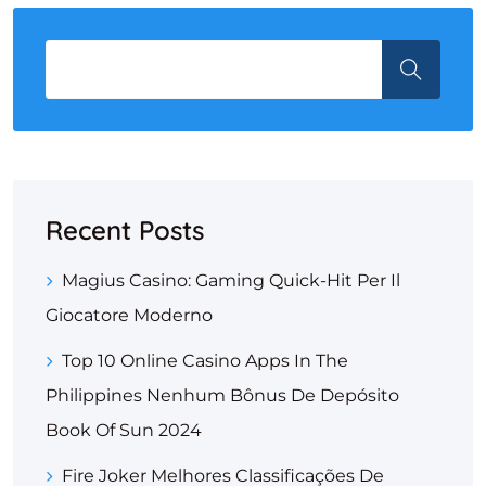
Recent Posts
Magius Casino: Gaming Quick‑Hit Per Il
Giocatore Moderno
Top 10 Online Casino Apps In The
Philippines Nenhum Bônus De Depósito
Book Of Sun 2024
Fire Joker Melhores Classificações De