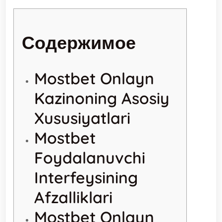
Содержимое
Mostbet Onlayn
Kazinoning Asosiy
Xususiyatlari
Mostbet
Foydalanuvchi
Interfeysining
Afzalliklari
Mostbet Onlayn