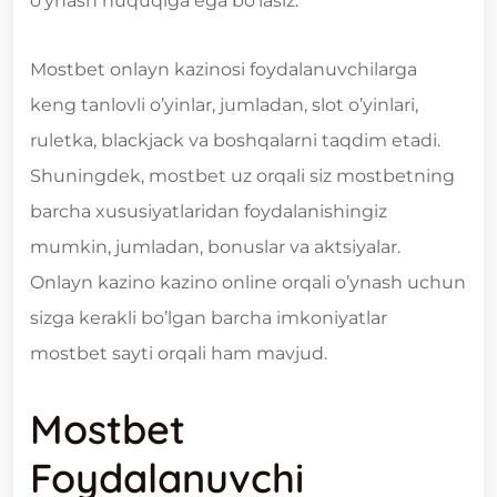
o’ynash huquqiga ega bo’lasiz.
Mostbet onlayn kazinosi foydalanuvchilarga
keng tanlovli o’yinlar, jumladan, slot o’yinlari,
ruletka, blackjack va boshqalarni taqdim etadi.
Shuningdek, mostbet uz orqali siz mostbetning
barcha xususiyatlaridan foydalanishingiz
mumkin, jumladan, bonuslar va aktsiyalar.
Onlayn kazino kazino online orqali o’ynash uchun
sizga kerakli bo’lgan barcha imkoniyatlar
mostbet sayti orqali ham mavjud.
Mostbet
Foydalanuvchi