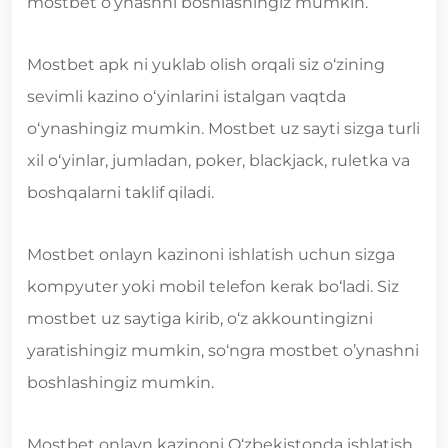
mostbet o’ynashni boshlashingiz mumkin.
Mostbet apk ni yuklab olish orqali siz o‘zining
sevimli kazino o‘yinlarini istalgan vaqtda
o‘ynashingiz mumkin. Mostbet uz sayti sizga turli
xil o‘yinlar, jumladan, poker, blackjack, ruletka va
boshqalarni taklif qiladi.
Mostbet onlayn kazinoni ishlatish uchun sizga
kompyuter yoki mobil telefon kerak bo‘ladi. Siz
mostbet uz saytiga kirib, o‘z akkountingizni
yaratishingiz mumkin, so‘ngra mostbet o’ynashni
boshlashingiz mumkin.
Mostbet onlayn kazinoni O‘zbekistonda ishlatish