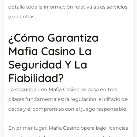
detalla toda la información relativa a sus servicios
y garantías.
¿Cómo Garantiza
Mafia Casino La
Seguridad Y La
Fiabilidad?
La seguridad en Mafia Casino se basa en tres
pilares fundamentales: la regulación, el cifrado de
datos y el compromiso con el juego responsable.
En primer lugar, Mafia Casino opera bajo licencias