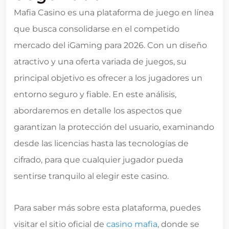
Mafia Casino es una plataforma de juego en línea
que busca consolidarse en el competido
mercado del iGaming para 2026. Con un diseño
atractivo y una oferta variada de juegos, su
principal objetivo es ofrecer a los jugadores un
entorno seguro y fiable. En este análisis,
abordaremos en detalle los aspectos que
garantizan la protección del usuario, examinando
desde las licencias hasta las tecnologías de
cifrado, para que cualquier jugador pueda
sentirse tranquilo al elegir este casino.
Para saber más sobre esta plataforma, puedes
visitar el sitio oficial de
casino mafia
, donde se