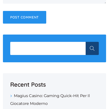
Recent Posts
Magius Casino: Gaming Quick‑Hit Per Il
Giocatore Moderno