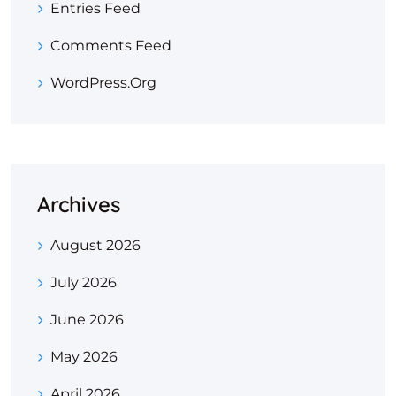
Entries Feed
Comments Feed
WordPress.org
Archives
August 2026
July 2026
June 2026
May 2026
April 2026