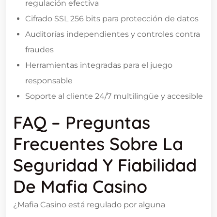
regulación efectiva
Cifrado SSL 256 bits para protección de datos
Auditorías independientes y controles contra
fraudes
Herramientas integradas para el juego
responsable
Soporte al cliente 24/7 multilingüe y accesible
FAQ – Preguntas
Frecuentes Sobre La
Seguridad Y Fiabilidad
De Mafia Casino
¿Mafia Casino está regulado por alguna