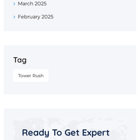
March 2025
February 2025
Tag
Tower Rush