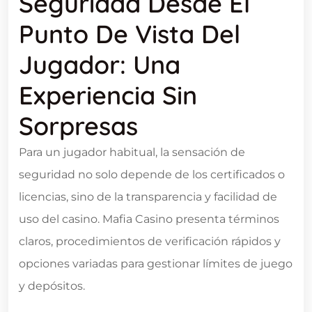
Seguridad Desde El
Punto De Vista Del
Jugador: Una
Experiencia Sin
Sorpresas
Para un jugador habitual, la sensación de
seguridad no solo depende de los certificados o
licencias, sino de la transparencia y facilidad de
uso del casino. Mafia Casino presenta términos
claros, procedimientos de verificación rápidos y
opciones variadas para gestionar límites de juego
y depósitos.