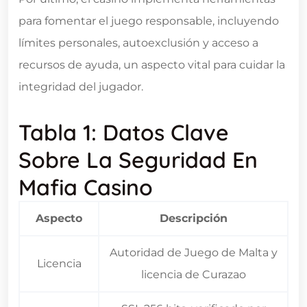
para fomentar el juego responsable, incluyendo
límites personales, autoexclusión y acceso a
recursos de ayuda, un aspecto vital para cuidar la
integridad del jugador.
Tabla 1: Datos Clave
Sobre La Seguridad En
Mafia Casino
Aspecto
Descripción
Autoridad de Juego de Malta y
Licencia
licencia de Curazao