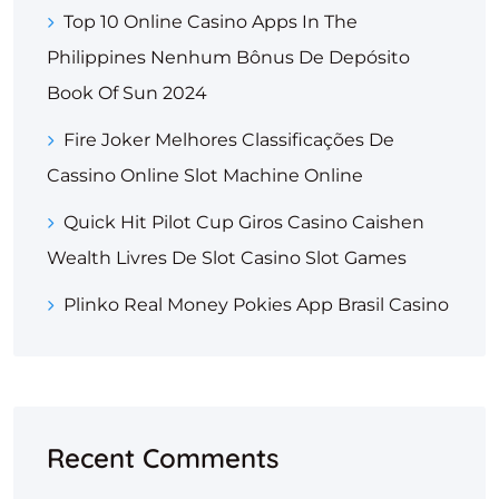
Top 10 Online Casino Apps In The
Philippines Nenhum Bônus De Depósito
Book Of Sun 2024
Fire Joker Melhores Classificações De
Cassino Online Slot Machine Online
Quick Hit Pilot Cup Giros Casino Caishen
Wealth Livres De Slot Casino Slot Games
Plinko Real Money Pokies App Brasil Casino
Recent Comments