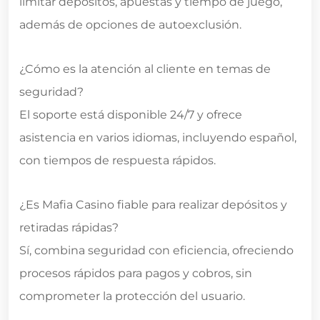
limitar depósitos, apuestas y tiempo de juego,
además de opciones de autoexclusión.
¿Cómo es la atención al cliente en temas de
seguridad?
El soporte está disponible 24/7 y ofrece
asistencia en varios idiomas, incluyendo español,
con tiempos de respuesta rápidos.
¿Es Mafia Casino fiable para realizar depósitos y
retiradas rápidas?
Sí, combina seguridad con eficiencia, ofreciendo
procesos rápidos para pagos y cobros, sin
comprometer la protección del usuario.