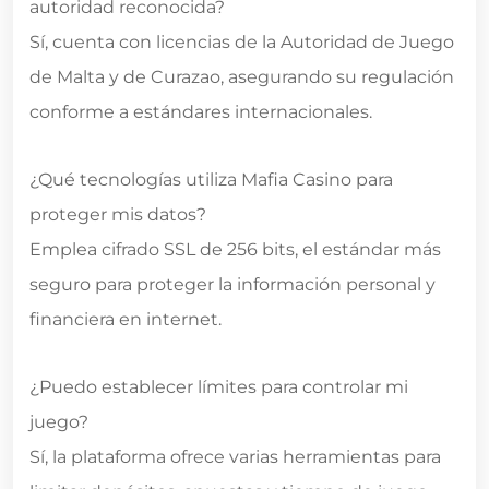
autoridad reconocida?
Sí, cuenta con licencias de la Autoridad de Juego
de Malta y de Curazao, asegurando su regulación
conforme a estándares internacionales.
¿Qué tecnologías utiliza Mafia Casino para
proteger mis datos?
Emplea cifrado SSL de 256 bits, el estándar más
seguro para proteger la información personal y
financiera en internet.
¿Puedo establecer límites para controlar mi
juego?
Sí, la plataforma ofrece varias herramientas para