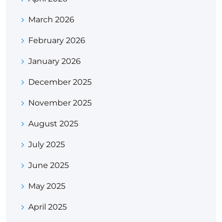
March 2026
February 2026
January 2026
December 2025
November 2025
August 2025
July 2025
June 2025
May 2025
April 2025