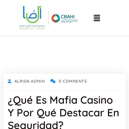
ALRIDA ADMIN
0 COMMENTS
¿Qué Es Mafia Casino
Y Por Qué Destacar En
Seguridad?