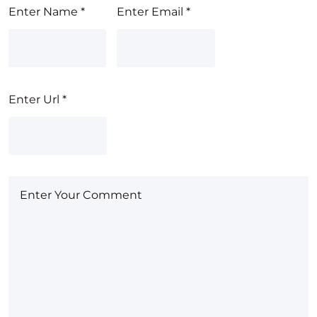
Enter Name
*
Enter Email
*
Enter Url
*