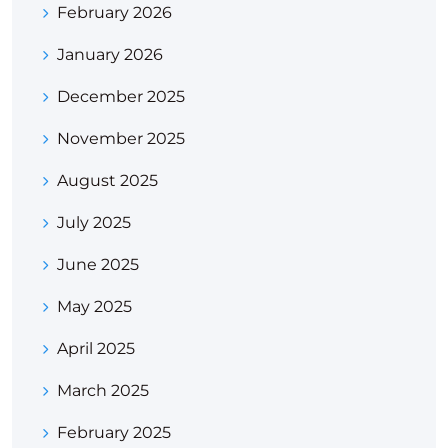
February 2026
January 2026
December 2025
November 2025
August 2025
July 2025
June 2025
May 2025
April 2025
March 2025
February 2025