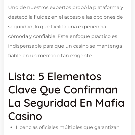
Uno de nuestros expertos probó la plataforma y
destacó la fluidez en el acceso a las opciones de
seguridad, lo que facilita una experiencia
cómoda y confiable. Este enfoque práctico es
indispensable para que un casino se mantenga
fiable en un mercado tan exigente.
Lista: 5 Elementos
Clave Que Confirman
La Seguridad En Mafia
Casino
Licencias oficiales múltiples que garantizan