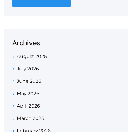
Archives
August 2026
July 2026
June 2026
May 2026
April 2026
March 2026
February 2026