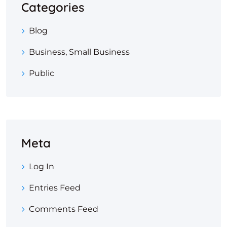
Categories
Blog
Business, Small Business
Public
Meta
Log In
Entries Feed
Comments Feed