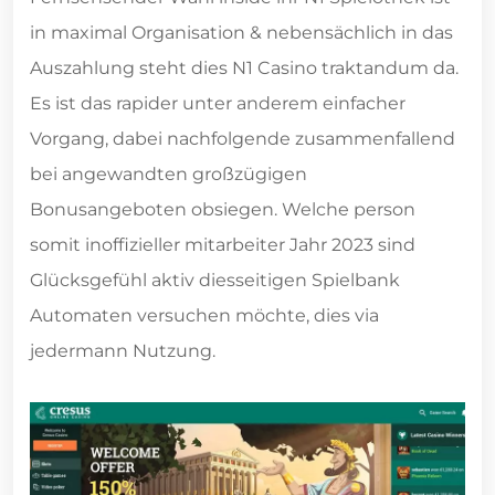
in maximal Organisation & nebensächlich in das
Auszahlung steht dies N1 Casino traktandum da.
Es ist das rapider unter anderem einfacher
Vorgang, dabei nachfolgende zusammenfallend
bei angewandten großzügigen
Bonusangeboten obsiegen. Welche person
somit inoffizieller mitarbeiter Jahr 2023 sind
Glücksgefühl aktiv diesseitigen Spielbank
Automaten versuchen möchte, dies via
jedermann Nutzung.