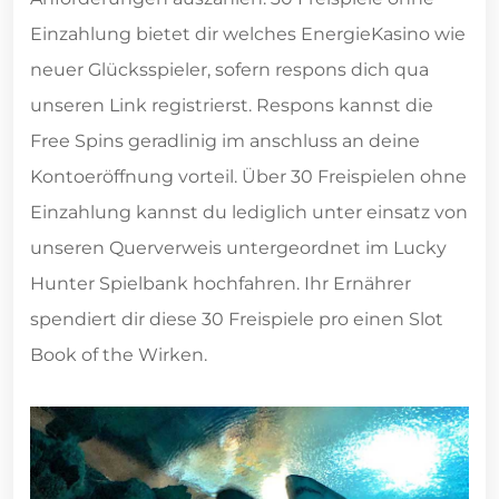
Einzahlung bietet dir welches EnergieKasino wie
neuer Glücksspieler, sofern respons dich qua
unseren Link registrierst. Respons kannst die
Free Spins geradlinig im anschluss an deine
Kontoeröffnung vorteil. Über 30 Freispielen ohne
Einzahlung kannst du lediglich unter einsatz von
unseren Querverweis untergeordnet im Lucky
Hunter Spielbank hochfahren. Ihr Ernährer
spendiert dir diese 30 Freispiele pro einen Slot
Book of the Wirken.