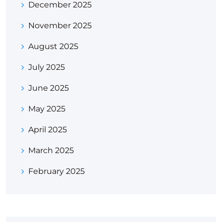
December 2025
November 2025
August 2025
July 2025
June 2025
May 2025
April 2025
March 2025
February 2025