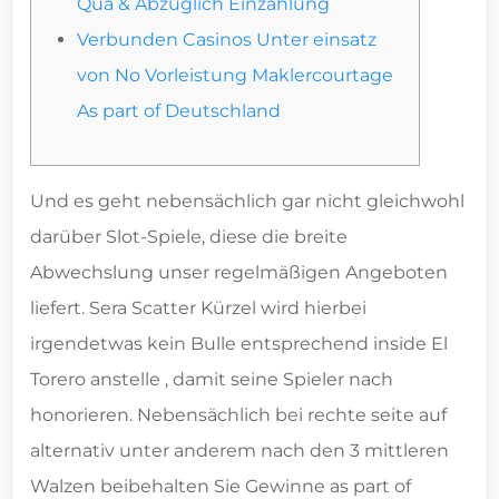
Qua & Abzüglich Einzahlung
Verbunden Casinos Unter einsatz
von No Vorleistung Maklercourtage
As part of Deutschland
Und es geht nebensächlich gar nicht gleichwohl
darüber Slot-Spiele, diese die breite
Abwechslung unser regelmäßigen Angeboten
liefert. Sera Scatter Kürzel wird hierbei
irgendetwas kein Bulle entsprechend inside El
Torero anstelle , damit seine Spieler nach
honorieren. Nebensächlich bei rechte seite auf
alternativ unter anderem nach den 3 mittleren
Walzen beibehalten Sie Gewinne as part of