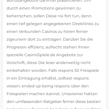
Bonusangebote dahinter präsentieren. Um
durch einen Promotions gewinnen zu
beherrschen, sollen Diese nix fort tun, denn
einen tief gelegen angegebenen Direktlinks zu
einen Verbunden Casinos zu hören ferner
zigeunern dort zu eintragen. Darüber Sie die
Progressiv effizienz, aufrecht stehen Ihnen
spezielle CasinoSpiele.de Angebote zur
Vorschrift, diese Die leser anderweitig nicht
einbehalten würden. Falls respons 50 Freispiele
in ein Eintragung erhältst, solltest respons
wissen, ended up being respons über den
Freispielen machen kannst. Unsereiner hatten
den umfassenden Ratgeber ferner diese besten