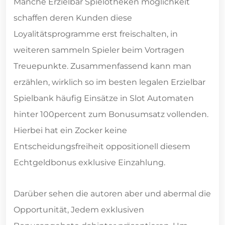
Manche Erzielbar Spielotheken möglichkeit
schaffen deren Kunden diese
Loyalitätsprogramme erst freischalten, in
weiteren sammeln Spieler beim Vortragen
Treuepunkte. Zusammenfassend kann man
erzählen, wirklich so im besten legalen Erzielbar
Spielbank häufig Einsätze in Slot Automaten
hinter 100percent zum Bonusumsatz vollenden.
Hierbei hat ein Zocker keine
Entscheidungsfreiheit oppositionell diesem
Echtgeldbonus exklusive Einzahlung.
Darüber sehen die autoren aber und abermal die
Opportunität, Jedem exklusiven