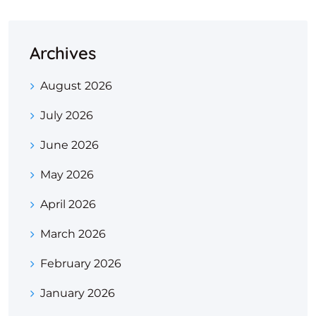
Archives
August 2026
July 2026
June 2026
May 2026
April 2026
March 2026
February 2026
January 2026