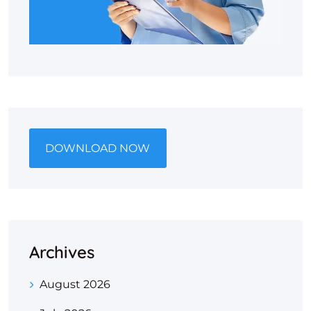
DOWNLOAD NOW
Archives
August 2026