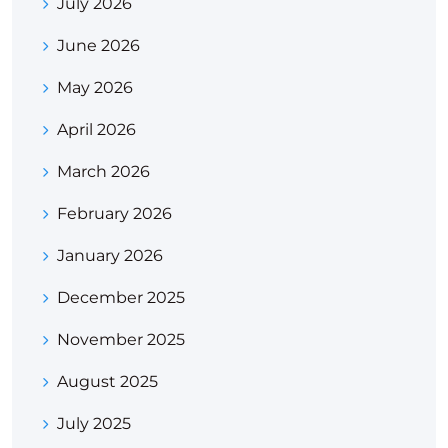
July 2026
June 2026
May 2026
April 2026
March 2026
February 2026
January 2026
December 2025
November 2025
August 2025
July 2025