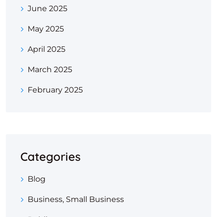
June 2025
May 2025
April 2025
March 2025
February 2025
Categories
Blog
Business, Small Business