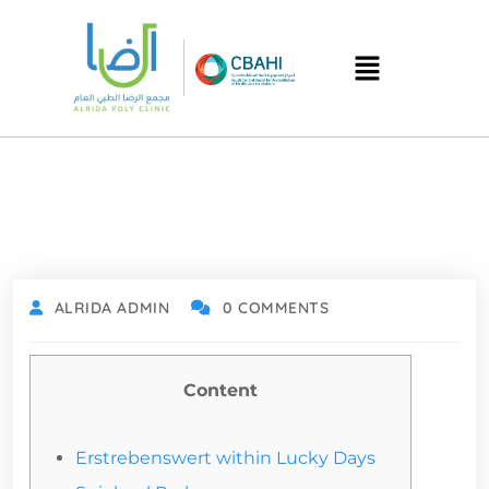
ALRIDA ADMIN
0 COMMENTS
Content
Erstrebenswert within Lucky Days