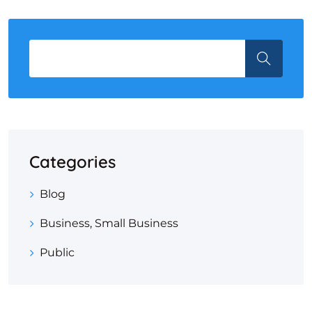
Categories
Blog
Business, Small Business
Public