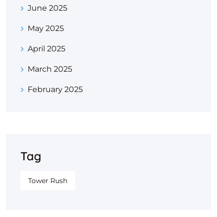
June 2025
May 2025
April 2025
March 2025
February 2025
Tag
Tower Rush