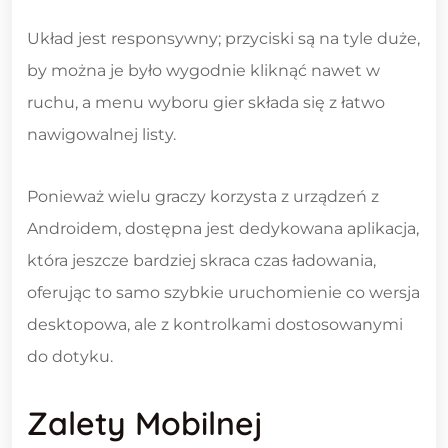
Układ jest responsywny; przyciski są na tyle duże,
by można je było wygodnie kliknąć nawet w
ruchu, a menu wyboru gier składa się z łatwo
nawigowalnej listy.
Ponieważ wielu graczy korzysta z urządzeń z
Androidem, dostępna jest dedykowana aplikacja,
która jeszcze bardziej skraca czas ładowania,
oferując to samo szybkie uruchomienie co wersja
desktopowa, ale z kontrolkami dostosowanymi
do dotyku.
Zalety Mobilnej