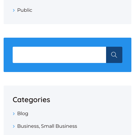
Public
Categories
Blog
Business, Small Business