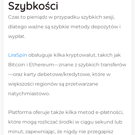
Szybkości
Czas to pieniądz w przypadku szybkich sesji,
dlatego ważne są szybkie metody depozytów i
wypłat.
LiraSpin
obsługuje kilka kryptowalut, takich jak
Bitcoin i Ethereum—znane z szybkich transferów
—oraz karty debetowe/kredytowe, które w
większości regionów są przetwarzane
natychmiastowo.
Platforma oferuje także kilka metod e‑płatności,
które mogą rozliczać środki w ciągu sekund lub
minut, zapewniając, że nigdy nie przegapisz