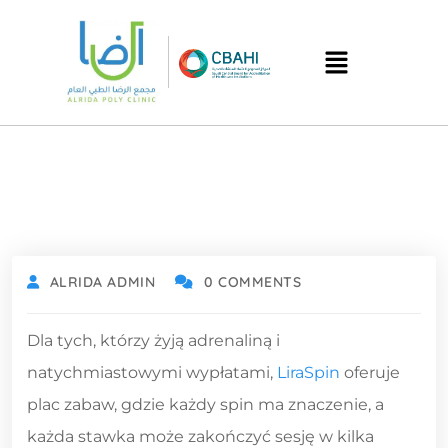
ALRIDA ADMIN
0 COMMENTS
Dla tych, którzy żyją adrenaliną i
natychmiastowymi wypłatami,
LiraSpin
oferuje
plac zabaw, gdzie każdy spin ma znaczenie, a
każda stawka może zakończyć sesję w kilka