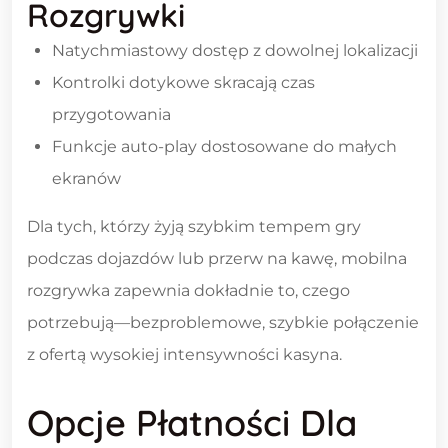
Rozgrywki
Natychmiastowy dostęp z dowolnej lokalizacji
Kontrolki dotykowe skracają czas
przygotowania
Funkcje auto‑play dostosowane do małych
ekranów
Dla tych, którzy żyją szybkim tempem gry
podczas dojazdów lub przerw na kawę, mobilna
rozgrywka zapewnia dokładnie to, czego
potrzebują—bezproblemowe, szybkie połączenie
z ofertą wysokiej intensywności kasyna.
Opcje Płatności Dla