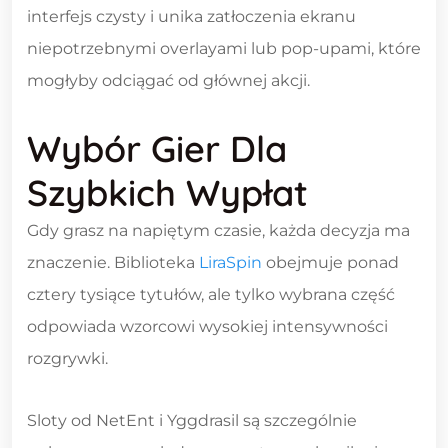
interfejs czysty i unika zatłoczenia ekranu
niepotrzebnymi overlayami lub pop‑upami, które
mogłyby odciągać od głównej akcji.
Wybór Gier Dla
Szybkich Wypłat
Gdy grasz na napiętym czasie, każda decyzja ma
znaczenie. Biblioteka
LiraSpin
obejmuje ponad
cztery tysiące tytułów, ale tylko wybrana część
odpowiada wzorcowi wysokiej intensywności
rozgrywki.
Sloty od NetEnt i Yggdrasil są szczególnie