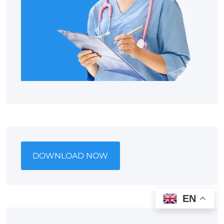
DOWNLOAD NOW
EN