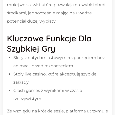
mniejsze stawki, które pozwalają na szybki obrót
środkami, jednocześnie mając na uwadze
potencjał dużej wypłaty.
Kluczowe Funkcje Dla
Szybkiej Gry
Sloty z natychmiastowym rozpoczęciem bez
animacji przed rozpoczęciem
Stoły live casino, które akceptują szybkie
zakłady
Crash games z wynikami w czasie
rzeczywistym
Ze względu na krótkie sesje, platforma utrzymuje