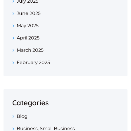
July 2025
June 2025
May 2025
April 2025
March 2025
February 2025
Categories
Blog
Business, Small Business