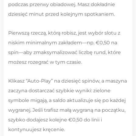
podczas przerwy obiadowej. Masz dokładnie
dziesięć minut przed kolejnym spotkaniem.
Pierwszą rzeczą, którą robisz, jest wybór slotu z
niskim minimalnym zakładem—np. €0,50 na
spin—aby zmaksymalizować liczbę rund, które
możesz rozegrać w tym czasie.
Klikasz “Auto‑Play” na dziesięć spinów, a maszyna
zaczyna dostarczać szybkie wyniki: zielone
symbole migają, a saldo aktualizuje się po każdej
wygranej. Jeśli trafisz małą wygraną na początku,
szybko dodajesz kolejne €0,50 do linii i
kontynuujesz kręcenie.