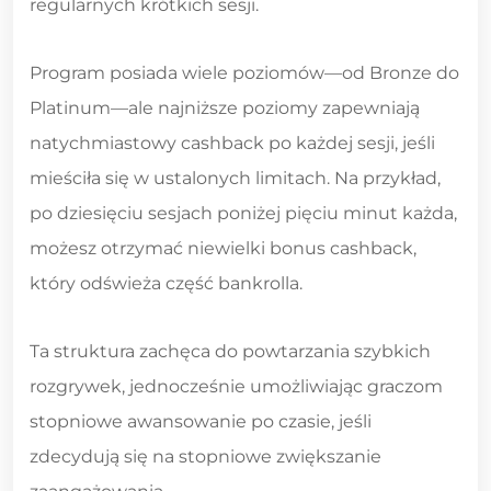
regularnych krótkich sesji.
Program posiada wiele poziomów—od Bronze do
Platinum—ale najniższe poziomy zapewniają
natychmiastowy cashback po każdej sesji, jeśli
mieściła się w ustalonych limitach. Na przykład,
po dziesięciu sesjach poniżej pięciu minut każda,
możesz otrzymać niewielki bonus cashback,
który odświeża część bankrolla.
Ta struktura zachęca do powtarzania szybkich
rozgrywek, jednocześnie umożliwiając graczom
stopniowe awansowanie po czasie, jeśli
zdecydują się na stopniowe zwiększanie