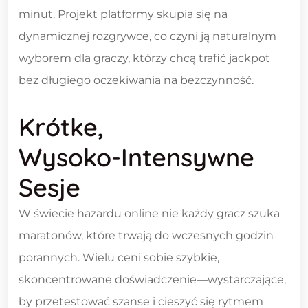
minut. Projekt platformy skupia się na
dynamicznej rozgrywce, co czyni ją naturalnym
wyborem dla graczy, którzy chcą trafić jackpot
bez długiego oczekiwania na bezczynność.
Krótke,
Wysoko‑Intensywne
Sesje
W świecie hazardu online nie każdy gracz szuka
maratonów, które trwają do wczesnych godzin
porannych. Wielu ceni sobie szybkie,
skoncentrowane doświadczenie—wystarczające,
by przetestować szanse i cieszyć się rytmem