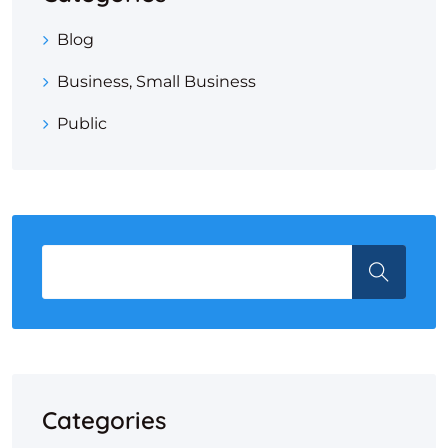
Blog
Business, Small Business
Public
Categories