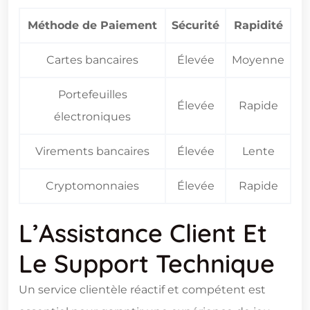
Méthode de Paiement
Sécurité
Rapidité
Cartes bancaires
Élevée
Moyenne
Portefeuilles
Élevée
Rapide
électroniques
Virements bancaires
Élevée
Lente
Cryptomonnaies
Élevée
Rapide
L’Assistance Client Et
Le Support Technique
Un service clientèle réactif et compétent est