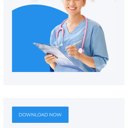
DOWNLOAD NOW