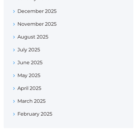
December 2025
November 2025
August 2025
July 2025
June 2025
May 2025
April 2025
March 2025
February 2025