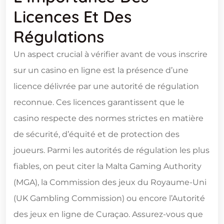
Licences Et Des
Régulations
Un aspect crucial à vérifier avant de vous inscrire
sur un casino en ligne est la présence d’une
licence délivrée par une autorité de régulation
reconnue. Ces licences garantissent que le
casino respecte des normes strictes en matière
de sécurité, d’équité et de protection des
joueurs. Parmi les autorités de régulation les plus
fiables, on peut citer la Malta Gaming Authority
(MGA), la Commission des jeux du Royaume-Uni
(UK Gambling Commission) ou encore l’Autorité
des jeux en ligne de Curaçao. Assurez-vous que