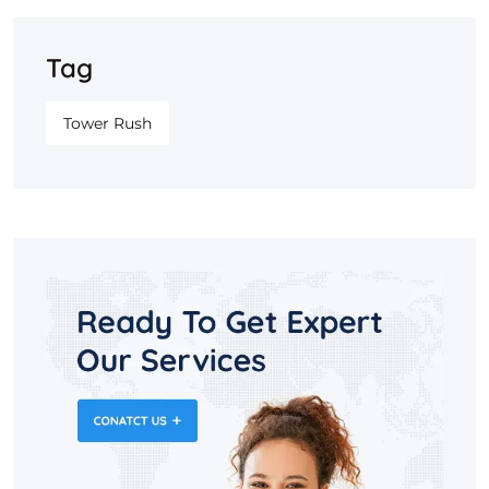
Tag
Tower Rush