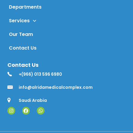
Departments
Services
Our Team
Contact Us
Contact Us
+(966) 013 596 6980
info@alridamedicalcomplex.com
Saudi Arabia