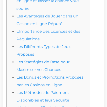
en ligne et laissez la chance vous
sourire.
Les Avantages de Jouer dans un
Casino en Ligne Réputé
L’Importance des Licences et des
Régulations
Les Différents Types de Jeux
Proposés
Les Stratégies de Base pour
Maximiser vos Chances
Les Bonus et Promotions Proposés
par les Casinos en Ligne
Les Méthodes de Paiement
Disponibles et leur Sécurité