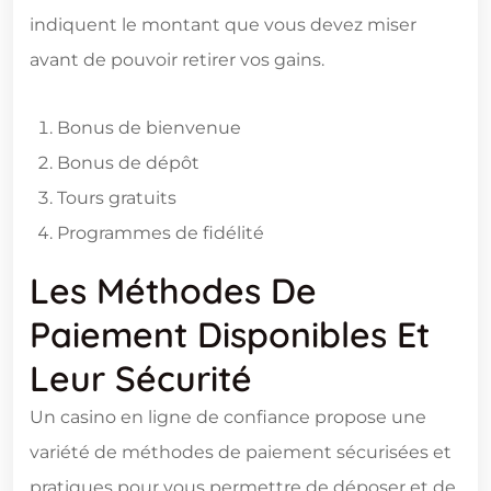
indiquent le montant que vous devez miser
avant de pouvoir retirer vos gains.
Bonus de bienvenue
Bonus de dépôt
Tours gratuits
Programmes de fidélité
Les Méthodes De
Paiement Disponibles Et
Leur Sécurité
Un casino en ligne de confiance propose une
variété de méthodes de paiement sécurisées et
pratiques pour vous permettre de déposer et de