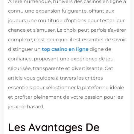
À l’ère numérique, l’univers des casinos en ligne a
connu une expansion fulgurante, offrant aux
joueurs une multitude d’options pour tester leur
chance et s’amuser. Le choix peut parfois s’avérer
complexe, c’est pourquoi il est essentiel de savoir
distinguer un
top casino en ligne
digne de
confiance, proposant une expérience de jeu
sécurisée, transparente et divertissante. Cet
article vous guidera à travers les critères
essentiels pour sélectionner la plateforme idéale
et profiter pleinement de votre passion pour les
jeux de hasard.
Les Avantages De