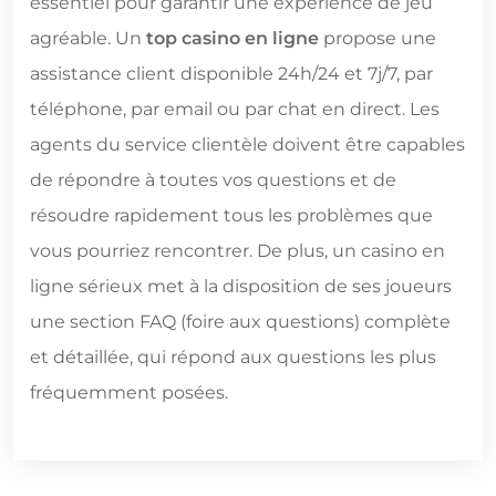
essentiel pour garantir une expérience de jeu
agréable. Un
top casino en ligne
propose une
assistance client disponible 24h/24 et 7j/7, par
téléphone, par email ou par chat en direct. Les
agents du service clientèle doivent être capables
de répondre à toutes vos questions et de
résoudre rapidement tous les problèmes que
vous pourriez rencontrer. De plus, un casino en
ligne sérieux met à la disposition de ses joueurs
une section FAQ (foire aux questions) complète
et détaillée, qui répond aux questions les plus
fréquemment posées.