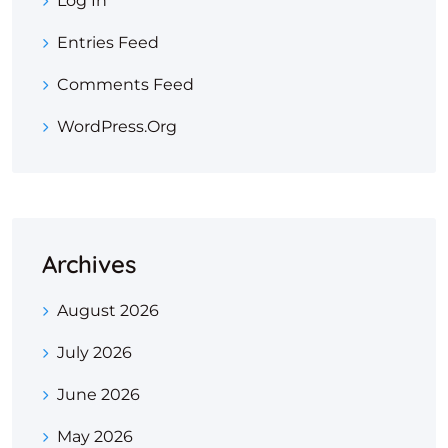
Log In
Entries Feed
Comments Feed
WordPress.org
Archives
August 2026
July 2026
June 2026
May 2026