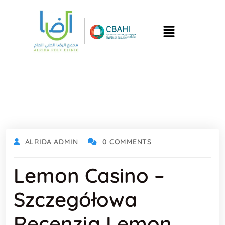
ALRIDA ADMIN
0 COMMENTS
Lemon Casino –
Szczegółowa
Recenzja Lemon