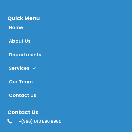
Quick Menu
Home
About Us
Departments
Services
Our Team
Contact Us
Contact Us
+(966) 013 596 6980