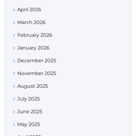
April 2026
March 2026
February 2026
January 2026
December 2025
November 2025
August 2025
July 2025
June 2025
May 2025