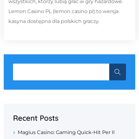
wszystkich, którzy lubią grać w gry hazardowe.
Lemon Casino PL (lemon casino pl) to wersja
kasyna dostępna dla polskich graczy.
Recent Posts
Magius Casino: Gaming Quick‑Hit Per Il