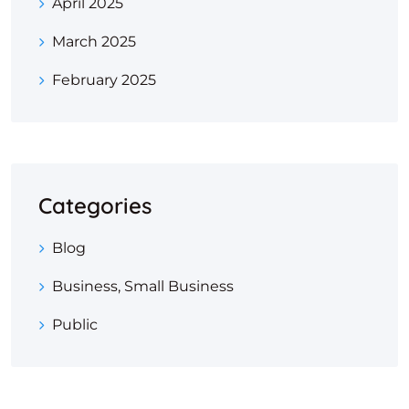
April 2025
March 2025
February 2025
Categories
Blog
Business, Small Business
Public