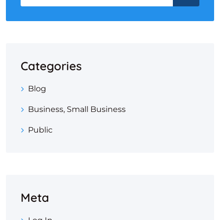
Categories
Blog
Business, Small Business
Public
Meta