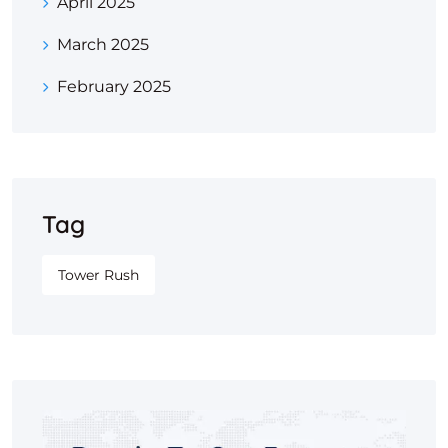
April 2025
March 2025
February 2025
Tag
Tower Rush