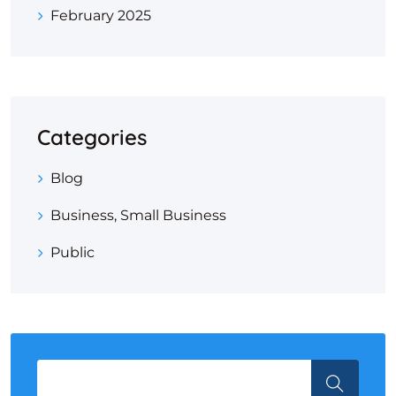
February 2025
Categories
Blog
Business, Small Business
Public