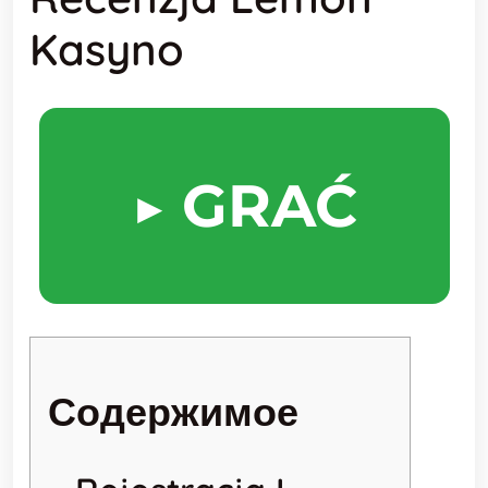
Kasyno
▶️ GRAĆ
Содержимое