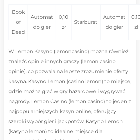
Book
Automat
0,10
Automat
0,1
of
Starburst
do gier
zł
do gier
zł
Dead
W Lemon Kasyno (lemoncasino) można również
znaleźć opinie innych graczy (lemon casino
opinie), co pozwala na lepsze zrozumienie oferty
kasyna. Kasyno Lemon (casino lemon) to miejsce,
gdzie można grać w gry hazardowe i wygrywać
nagrody. Lemon Casino (lemon casino) to jeden z
najpopularniejszych kasyn online, oferujący
szeroki wybór gier i jackpotów. Kasyno Lemon
(kasyno lemon) to idealne miejsce dla