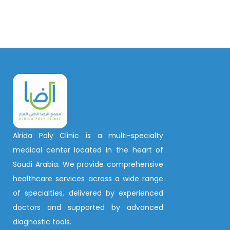
Alrida Poly Clinic is a multi-specialty
medical center located in the heart of
Saudi Arabia. We provide comprehensive
healthcare services across a wide range
of specialties, delivered by experienced
doctors and supported by advanced
diagnostic tools.