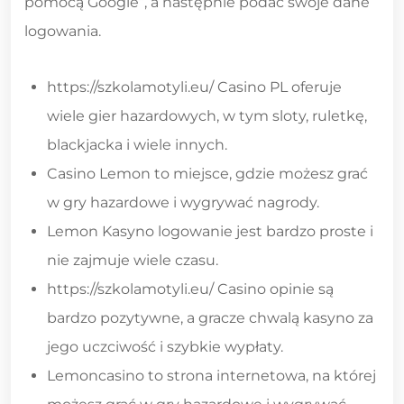
pomocą Google”, a następnie podać swoje dane
logowania.
https://szkolamotyli.eu/ Casino PL oferuje
wiele gier hazardowych, w tym sloty, ruletkę,
blackjacka i wiele innych.
Casino Lemon to miejsce, gdzie możesz grać
w gry hazardowe i wygrywać nagrody.
Lemon Kasyno logowanie jest bardzo proste i
nie zajmuje wiele czasu.
https://szkolamotyli.eu/ Casino opinie są
bardzo pozytywne, a gracze chwalą kasyno za
jego uczciwość i szybkie wypłaty.
Lemoncasino to strona internetowa, na której