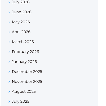
July 2026
June 2026
May 2026
April 2026
March 2026
February 2026
January 2026
December 2025
November 2025
August 2025
July 2025