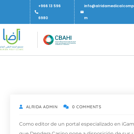
+966 13 596
info@alridamedicalcomp
6980
m
ALRIDA ADMIN
0 COMMENTS
Como editor de un portal especializado en iGamin
que Dendera Casino pone a disposición de sus us