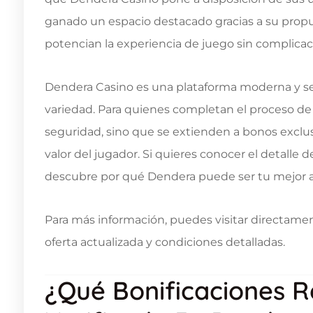
ganado un espacio destacado gracias a su propu
potencian la experiencia de juego sin complicac
Dendera Casino es una plataforma moderna y seg
variedad. Para quienes completan el proceso de ve
seguridad, sino que se extienden a bonos exclu
valor del jugador. Si quieres conocer el detalle 
descubre por qué Dendera puede ser tu mejor al
Para más información, puedes visitar directam
oferta actualizada y condiciones detalladas.
¿Qué Bonificaciones R