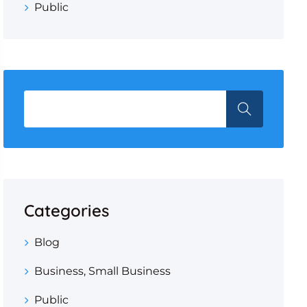
Public
Categories
Blog
Business, Small Business
Public