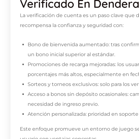
Verificado En Dendera
La verificación de cuenta es un paso clave que 
recompensa la confianza y seguridad con:
Bono de bienvenida aumentado: tras confirma
un bono inicial superior al estándar.
Promociones de recarga mejoradas: los usuar
porcentajes más altos, especialmente en fec
Sorteos y torneos exclusivos: solo para los ver
Acceso a bonos sin depósito ocasionales: cam
necesidad de ingreso previo.
Atención personalizada: prioridad en soporte
Este enfoque promueve un entorno de juego se
usuario con ventajas concretas.