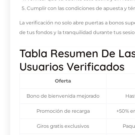
Cumplir con las condiciones de apuesta y tér
La verificación no solo abre puertas a bonos sup
de tus fondos y la tranquilidad durante tus sesi
Tabla Resumen De Las
Usuarios Verificados
Oferta
Bono de bienvenida mejorado
Has
Promoción de recarga
+50% en
Giros gratis exclusivos
Paqu