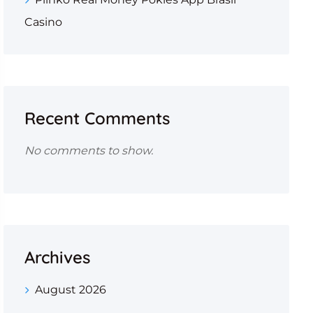
Casino
Recent Comments
No comments to show.
Archives
August 2026