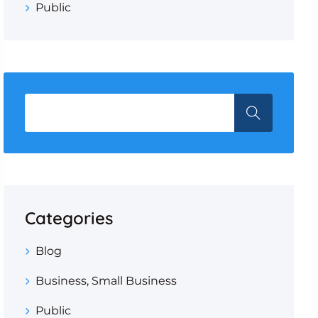
Public
Categories
Blog
Business, Small Business
Public