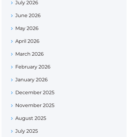
July 2026
June 2026
May 2026
April 2026
March 2026
February 2026
January 2026
December 2025
November 2025
August 2025
July 2025