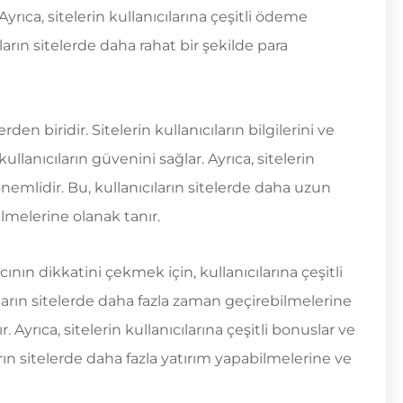
yrıca, sitelerin kullanıcılarına çeşitli ödeme
arın sitelerde daha rahat bir şekilde para
rden biridir. Sitelerin kullanıcıların bilgilerini ve
kullanıcıların güvenini sağlar. Ayrıca, sitelerin
nemlidir. Bu, kullanıcıların sitelerde daha uzun
lmelerine olanak tanır.
cının dikkatini çekmek için, kullanıcılarına çeşitli
ıların sitelerde daha fazla zaman geçirebilmelerine
 Ayrıca, sitelerin kullanıcılarına çeşitli bonuslar ve
rın sitelerde daha fazla yatırım yapabilmelerine ve