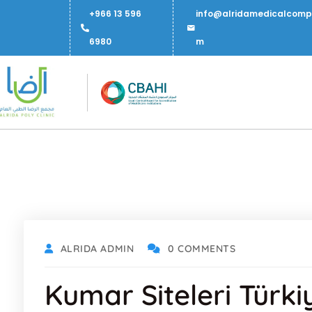
+966 13 596
info@alridamedicalcomp
6980
m
ALRIDA ADMIN
0 COMMENTS
Kumar Siteleri Türki