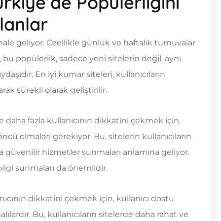
ürkiye’de Popülerliğini
lanlar
le geliyor. Özellikle günlük ve haftalık turnuvalar
k, bu popülerlik, sadece yeni sitelerin değil, aynı
aşıdır. En iyi kumar siteleri, kullanıcıların
 sürekli olarak geliştirilir.
 daha fazla kullanıcının dikkatini çekmek için,
cü olmaları gerekiyor. Bu, sitelerin kullanıcıların
ara güvenilir hizmetler sunmaları anlamına geliyor.
 bilgi sunmaları da önemlidir.
nıcının dikkatini çekmek için, kullanıcı dostu
alılardır. Bu, kullanıcıların sitelerde daha rahat ve