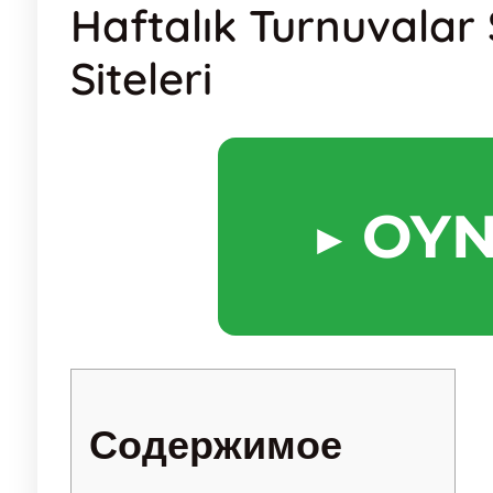
Haftalık Turnuvalar
Siteleri
▶️ O
Содержимое