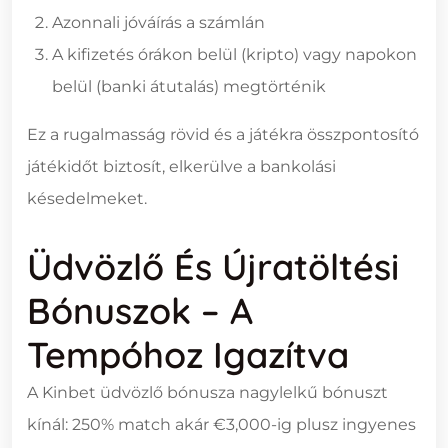
Azonnali jóváírás a számlán
A kifizetés órákon belül (kripto) vagy napokon
belül (banki átutalás) megtörténik
Ez a rugalmasság rövid és a játékra összpontosító
játékidőt biztosít, elkerülve a bankolási
késedelmeket.
Üdvözlő És Újratöltési
Bónuszok – A
Tempóhoz Igazítva
A Kinbet üdvözlő bónusza nagylelkű bónuszt
kínál: 250% match akár €3,000-ig plusz ingyenes