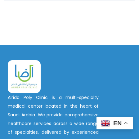
Alrida Poly Clinic is a multi-specialty
medical center located in the heart of
Saudi Arabia. We provide comprehensive
EN
healthcare services across a wide range
of specialties, delivered by experienced