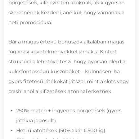
pörgetések, kifejezetten azoknak, akik gyorsan
szeretnének kezdeni, anélkül, hogy várnának a
heti promóciókra.
Bár a magas értékű bónuszok általában magas
fogadási követelményekkel járnak, a Kinbet
struktúrája lehetővé teszi, hogy gyorsan elérd a
kulcsfontosságú küszöböket—különösen, ha
gyors fizetésű játékokat játszol, mint a slots vagy
crash, ahol a kifizetések azonnal érkeznek.
250% match + ingyenes pörgetések (gyors
játékra jogosult)
Heti újratöltések (50% akár €500-ig)