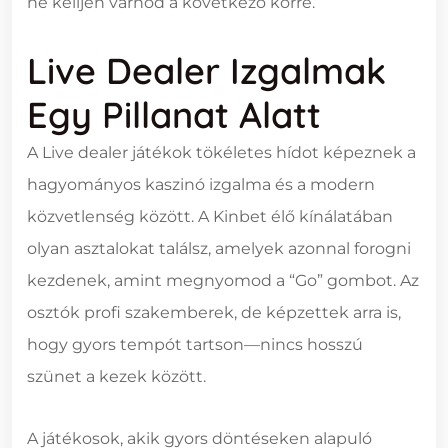
ne kelljen várnod a következő körre.
Live Dealer Izgalmak
Egy Pillanat Alatt
A Live dealer játékok tökéletes hídot képeznek a
hagyományos kaszinó izgalma és a modern
közvetlenség között. A Kinbet élő kínálatában
olyan asztalokat találsz, amelyek azonnal forogni
kezdenek, amint megnyomod a “Go” gombot. Az
osztók profi szakemberek, de képzettek arra is,
hogy gyors tempót tartson—nincs hosszú
szünet a kezek között.
A játékosok, akik gyors döntéseken alapuló