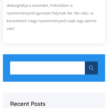
dobogtatja a szívedet, miközben a
nyereményeid gyorsan folynak be. Ne várj—a
következő nagy nyereményed csak egy spinre
van!
Recent Posts