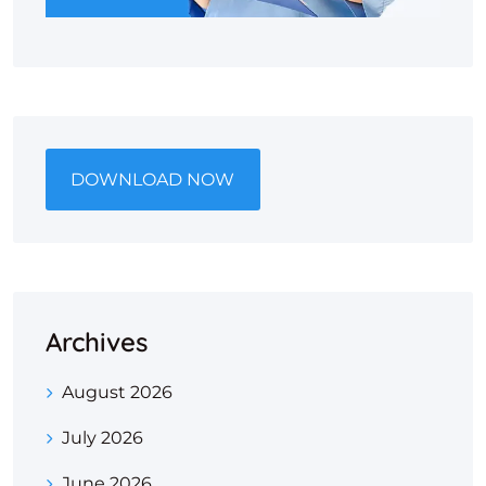
DOWNLOAD NOW
Archives
August 2026
July 2026
June 2026