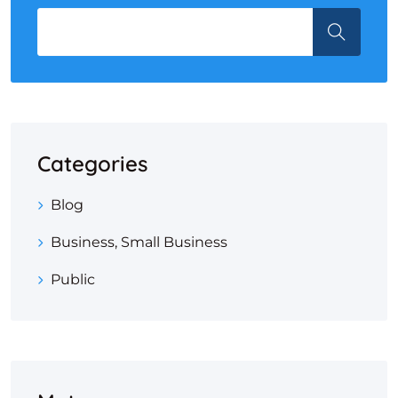
Categories
Blog
Business, Small Business
Public