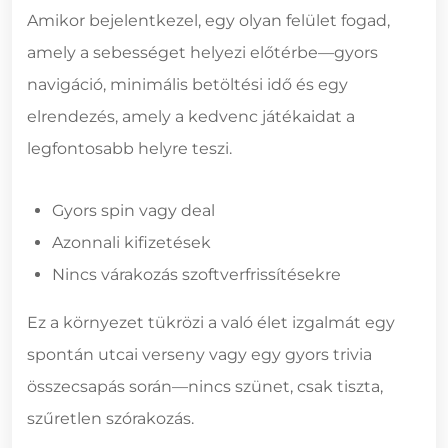
Amikor bejelentkezel, egy olyan felület fogad,
amely a sebességet helyezi előtérbe—gyors
navigáció, minimális betöltési idő és egy
elrendezés, amely a kedvenc játékaidat a
legfontosabb helyre teszi.
Gyors spin vagy deal
Azonnali kifizetések
Nincs várakozás szoftverfrissítésekre
Ez a környezet tükrözi a való élet izgalmát egy
spontán utcai verseny vagy egy gyors trivia
összecsapás során—nincs szünet, csak tiszta,
szűretlen szórakozás.