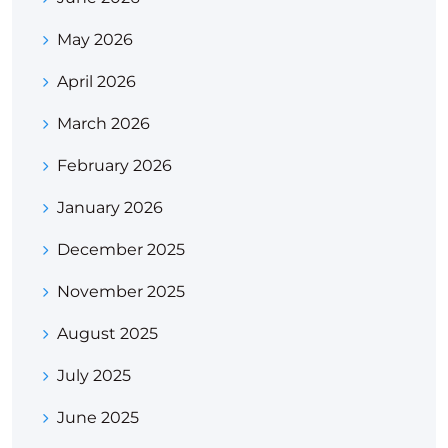
May 2026
April 2026
March 2026
February 2026
January 2026
December 2025
November 2025
August 2025
July 2025
June 2025