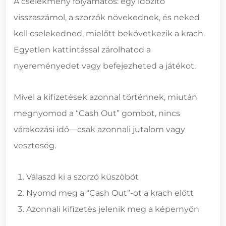
A cselekmény folyamatos: egy időzítő
visszaszámol, a szorzók növekednek, és neked
kell cselekedned, mielőtt bekövetkezik a krach.
Egyetlen kattintással zárolhatod a
nyereményedet vagy befejezheted a játékot.
Mivel a kifizetések azonnal történnek, miután
megnyomod a “Cash Out” gombot, nincs
várakozási idő—csak azonnali jutalom vagy
veszteség.
Válaszd ki a szorzó küszöböt
Nyomd meg a “Cash Out”-ot a krach előtt
Azonnali kifizetés jelenik meg a képernyőn