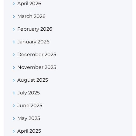
April 2026
March 2026
February 2026
January 2026
December 2025
November 2025
August 2025
July 2025
June 2025
May 2025
April 2025