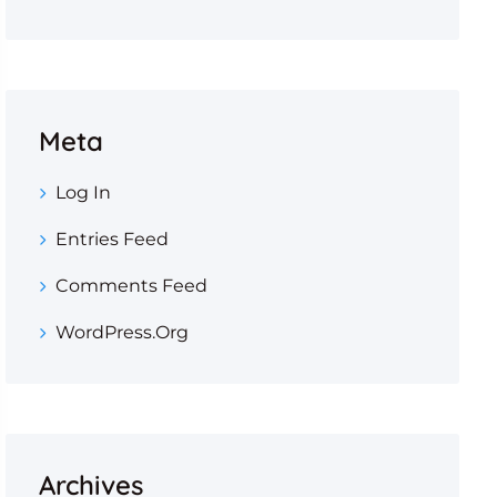
Meta
Log In
Entries Feed
Comments Feed
WordPress.org
Archives