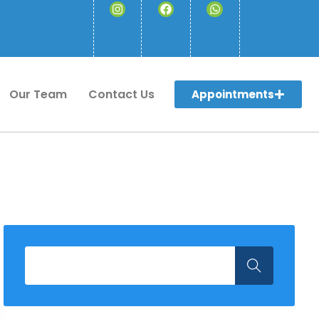
Our Team
Contact Us
Appointments