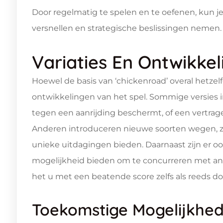
Door regelmatig te spelen en te oefenen, kun je 
versnellen en strategische beslissingen nemen. Di
Variaties En Ontwikke
Hoewel de basis van ‘chickenroad’ overal hetzelfde
ontwikkelingen van het spel. Sommige versies i
tegen een aanrijding beschermt, of een vertrage
Anderen introduceren nieuwe soorten wegen, z
unieke uitdagingen bieden. Daarnaast zijn er ook
mogelijkheid bieden om te concurreren met ande
het u met een beatende score zelfs als reeds 
Toekomstige Mogelijkhe