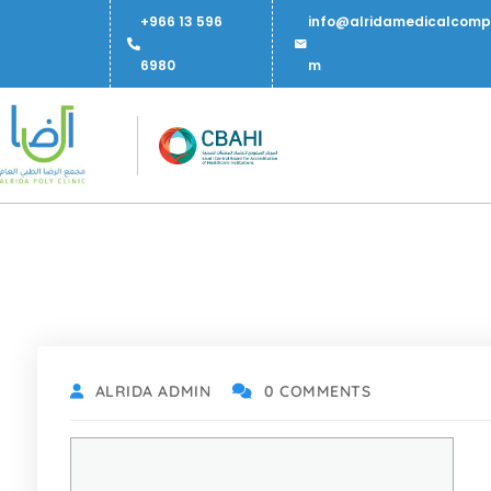
+966 13 596
info@alridamedicalcomp
6980
m
ALRIDA ADMIN
0 COMMENTS