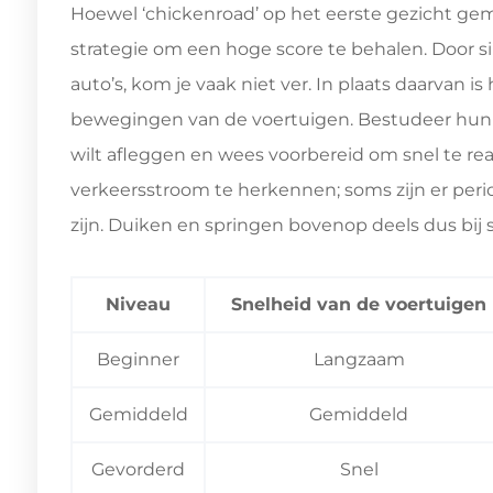
Hoewel ‘chickenroad’ op het eerste gezicht gema
strategie om een hoge score te behalen. Door
auto’s, kom je vaak niet ver. In plaats daarvan i
bewegingen van de voertuigen. Bestudeer hun s
wilt afleggen en wees voorbereid om snel te re
verkeersstroom te herkennen; soms zijn er peri
zijn. Duiken en springen bovenop deels dus bij 
Niveau
Snelheid van de voertuigen
Beginner
Langzaam
Gemiddeld
Gemiddeld
Gevorderd
Snel