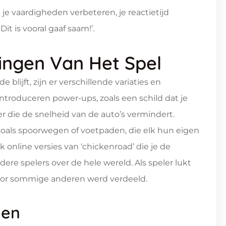
je vaardigheden verbeteren, je reactietijd
t is vooral gaaf saam!’.
lingen Van Het Spel
 blijft, zijn er verschillende variaties en
ntroduceren power-ups, zoals een schild dat je
r die de snelheid van de auto’s vermindert.
oals spoorwegen of voetpaden, die elk hun eigen
 online versies van ‘chickenroad’ die je de
re spelers over de hele wereld. Als speler lukt
door sommige anderen werd verdeeld.
den