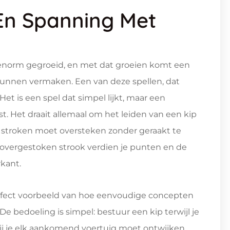
 En Spanning Met
s enorm gegroeid, en met dat groeien komt een
kunnen vermaken. Een van deze spellen, dat
. Het is een spel dat simpel lijkt, maar een
st. Het draait allemaal om het leiden van een kip
k stroken moet oversteken zonder geraakt te
 overgestoken strook verdien je punten en de
rkant.
perfect voorbeeld van hoe eenvoudige concepten
 bedoeling is simpel: bestuur een kip terwijl je
ij je elk aankomend voertuig moet ontwijken.