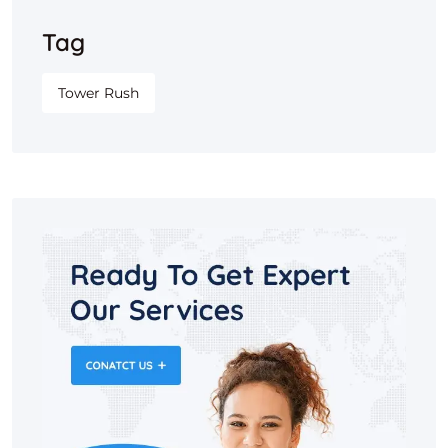
Tag
Tower Rush