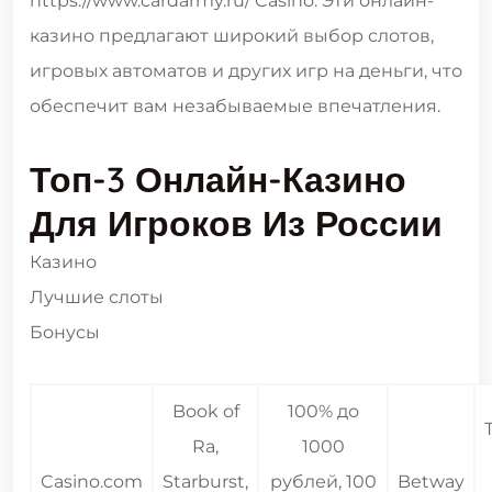
https://www.cardarmy.ru/ Casino. Эти онлайн-
казино предлагают широкий выбор слотов,
игровых автоматов и других игр на деньги, что
обеспечит вам незабываемые впечатления.
Топ-3 Онлайн-Казино
Для Игроков Из России
Казино
Лучшие слоты
Бонусы
Book of
100% до
Ra,
1000
Casino.com
Starburst,
рублей, 100
Betway