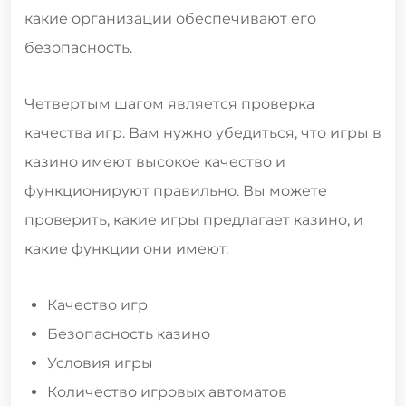
какие организации обеспечивают его
безопасность.
Четвертым шагом является проверка
качества игр. Вам нужно убедиться, что игры в
казино имеют высокое качество и
функционируют правильно. Вы можете
проверить, какие игры предлагает казино, и
какие функции они имеют.
Качество игр
Безопасность казино
Условия игры
Количество игровых автоматов