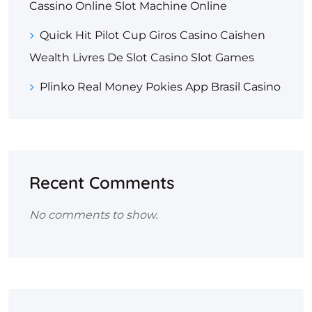
Cassino Online Slot Machine Online
Quick Hit Pilot Cup Giros Casino Caishen
Wealth Livres De Slot Casino Slot Games
Plinko Real Money Pokies App Brasil Casino
Recent Comments
No comments to show.