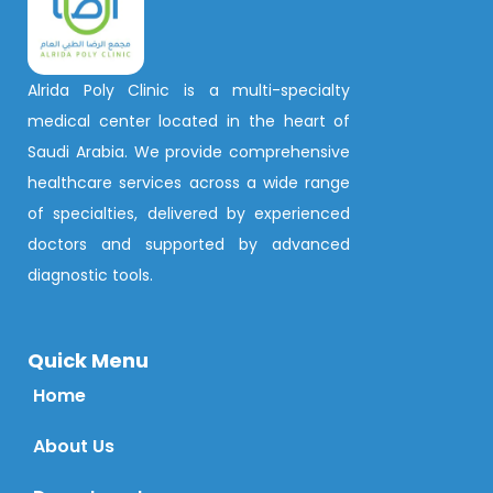
Alrida Poly Clinic is a multi-specialty
medical center located in the heart of
Saudi Arabia. We provide comprehensive
healthcare services across a wide range
of specialties, delivered by experienced
doctors and supported by advanced
diagnostic tools.
Quick Menu
Home
About Us