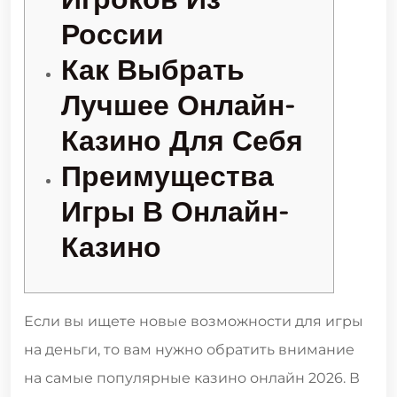
России
Как Выбрать
Лучшее Онлайн-
Казино Для Себя
Преимущества
Игры В Онлайн-
Казино
Если вы ищете новые возможности для игры
на деньги, то вам нужно обратить внимание
на самые популярные казино онлайн 2026. В