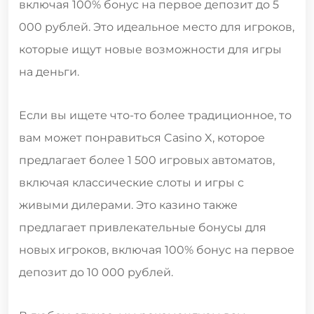
включая 100% бонус на первое депозит до 5
000 рублей. Это идеальное место для игроков,
которые ищут новые возможности для игры
на деньги.
Если вы ищете что-то более традиционное, то
вам может понравиться Casino X, которое
предлагает более 1 500 игровых автоматов,
включая классические слоты и игры с
живыми дилерами. Это казино также
предлагает привлекательные бонусы для
новых игроков, включая 100% бонус на первое
депозит до 10 000 рублей.