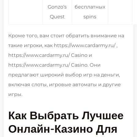
Gonzo’s
бесплатных
Quest
spins
Кроме того, вам стоит обратить внимание на
такие игроки, как https://www.cardarmy.ru/ ,
https://www.cardarmy.ru/ Casino и
https://www.cardarmy.ru/ Casino. Они
предлагают широкий выбор игр на деньги,
включая слоты, игровые автоматы и другие
игры.
Как Выбрать Лучшее
Онлайн-Казино Для