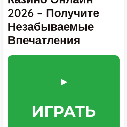
2026 – Получите
Незабываемые
Впечатления
▶️
ИГРАТЬ