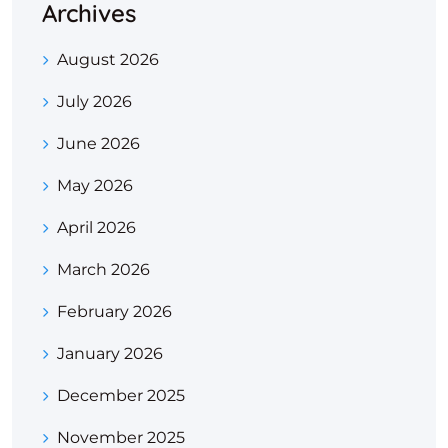
Archives
August 2026
July 2026
June 2026
May 2026
April 2026
March 2026
February 2026
January 2026
December 2025
November 2025