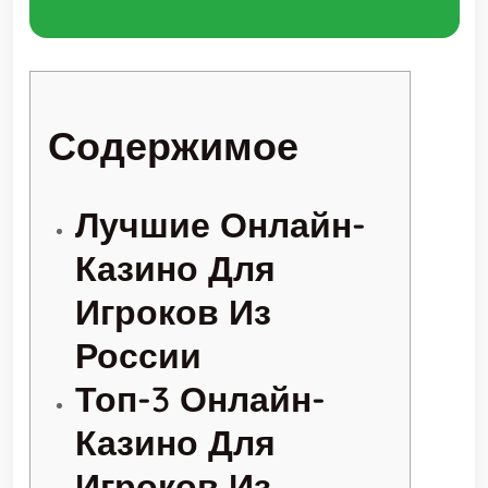
Содержимое
Лучшие Онлайн-
Казино Для
Игроков Из
России
Топ-3 Онлайн-
Казино Для
Игроков Из