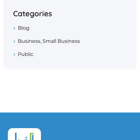
Categories
Blog
Business, Small Business
Public