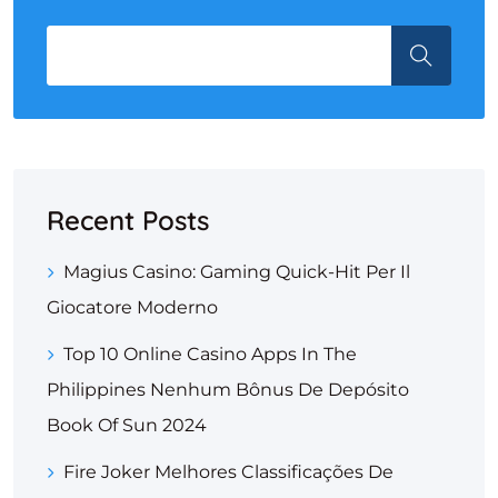
Recent Posts
Magius Casino: Gaming Quick‑Hit Per Il
Giocatore Moderno
Top 10 Online Casino Apps In The
Philippines Nenhum Bônus De Depósito
Book Of Sun 2024
Fire Joker Melhores Classificações De